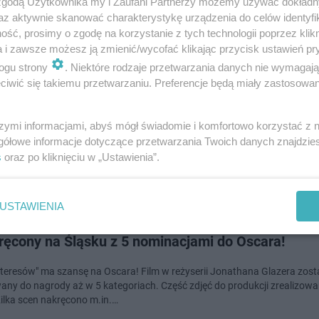
 zgodą Użytkownika my i Zaufani Partnerzy możemy używać dokład
dodan
az aktywnie skanować charakterystykę urządzenia do celów identyfi
ść, prosimy o zgodę na korzystanie z tych technologii poprzez klikn
a i zawsze możesz ją zmienić/wycofać klikając przycisk ustawień pr
ogu strony
. Niektóre rodzaje przetwarzania danych nie wymagaj
 z dwoma Oscarami. "Strefa interesów" wyróżniona
iwić się takiemu przetwarzaniu. Preferencje będą miały zastosowanie
refa interesów" dzisiejszej nocy zdobył dwa Oscary - najważniejsze nagro
u filmowego. Przyznano je za najlepszy dźwięk i najlepszy film międzyn
szymi informacjami, abyś mógł świadomie i komfortowo korzystać z
ęć do filmu była krę…
gółowe informacje dotyczące przetwarzania Twoich danych znajdzi
s
oraz po kliknięciu w „Ustawienia”.
dodan
USTAWIENIA
ręcony na Śląsku z 5 nominacjami do Oscara!
interesów" ma szansę na Oscara! Film w reżyserii Jonathana Glazera zost
ny do nagrody aż w 5 kategoriach. Część zdjęć do produkcji zrealizow
Kilka scen nakręcono m.in.…