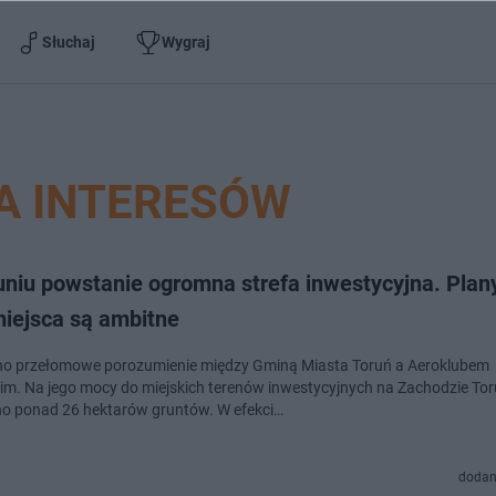
Słuchaj
Wygraj
A INTERESÓW
niu powstanie ogromna strefa inwestycyjna. Plany
miejsca są ambitne
o przełomowe porozumienie między Gminą Miasta Toruń a Aeroklubem
m. Na jego mocy do miejskich terenów inwestycyjnych na Zachodzie Tor
o ponad 26 hektarów gruntów. W efekci…
dodan