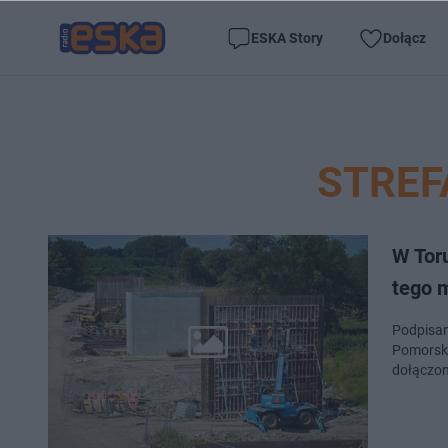
ESKA Story
Dołącz
STREF
W Toru
tego 
Podpisan
Pomorski
dołączon