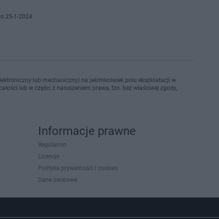
o 25-1-2024
ektroniczny lub mechaniczny) na jakimkolwiek polu eksploatacji w
ałości lub w części z naruszeniem prawa, tzn. bez właściwej zgody,
Informacje prawne
Regulamin
Licencje
Polityka prywatności i cookies
Dane osobowe