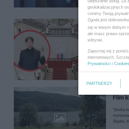
ulepszanie usług. Za
geolokalizacyjnych or
cenimy Twoją prywatno
Zgoda jest dobrowoln
się w lewym dolnym r
Śląsk
ale masz prawo sprzec
witrynie.
Film "St
przemysł
Zapoznaj się z poniż
Część zdj
internetowych. Szcze
Prywatności
i
Cookie
PARTNERZY
Film k
"Strefa 
nominowa
Śląsku. 