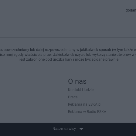
dodan
ozpowszechniany lub dalej rozpowszechniany w jakikolwiek sposób (w tym także el
pisemnej zgody właściciela praw. Jakiekolwiek użycie lub wykorzystanie utworów w c
jest zabronione pod groźbą kary i może być ścigane prawnie.
O nas
Kontakt i ludzie
Praca
Reklama na ESKA.pl
Reklama w Radiu ESKA
Nasze serwisy