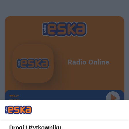
Radio Online
TERAZ
GRAMY
Drogi Użytkowniku,