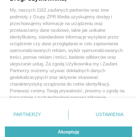
My, naszych 1162 zaufanych partnerów oraz inne
Żaden utwór zamieszczony w serwisie nie może być powielany i
podmioty z Grupy ZPR Media uzyskujemy dostęp i
rozpowszechniany lub dalej rozpowszechniany w jakikolwiek sposób (w
tym także elektroniczny lub mechaniczny) na jakimkolwiek polu
przechowujemy informacje na urządzeniu oraz
eksploatacji w jakiejkolwiek formie, włącznie z umieszczaniem w Internecie
przetwarzamy dane osobowe, takie jak unikalne
bez pisemnej zgody właściciela praw. Jakiekolwiek użycie lub
wykorzystanie utworów w całości lub w części z naruszeniem prawa, tzn.
identyfikatory, standardowe informacje wysyłane przez
bez właściwej zgody, jest zabronione pod groźbą kary i może być ścigane
urządzenie czy dane przeglądania w celu zapewniania
prawnie.
spersonalizowanych reklam, wybór spersonalizowanych
treści, pomiar reklam i treści, badanie odbiorców oraz
ulepszanie usług. Za zgodą Użytkownika my i Zaufani
Partnerzy możemy używać dokładnych danych
geolokalizacyjnych oraz aktywnie skanować
charakterystykę urządzenia do celów identyfikacji.
O nas
Ponieważ cenimy Twoją prywatność, prosimy o zgodę na
korzystanie z tych technologii poprzez kliknięcie
Informacje prawne
„Akceptuję”. Zgoda jest dobrowolna i zawsze możesz ją
zmienić/wycofać klikając przycisk ustawień prywatności
Nasze serwisy
PARTNERZY
USTAWIENIA
znajdujący się w lewym dolnym rogu strony
. Niektóre
rodzaje przetwarzania danych nie wymagają zgody
© 2026 Grupa ZPR Media
Akceptuję
użytkownika, ale masz prawo sprzeciwić się takiemu