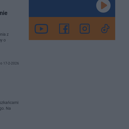
nie
nia z
my o
o 17-2-2026
ieszkańcami
go. Na