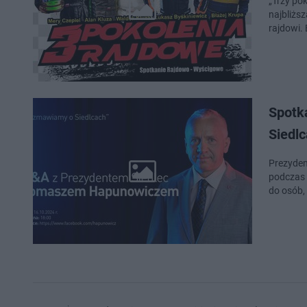
„Trzy po
najbliższ
rajdowi.
Spotk
Siedlc
Prezyden
podczas 
do osób,