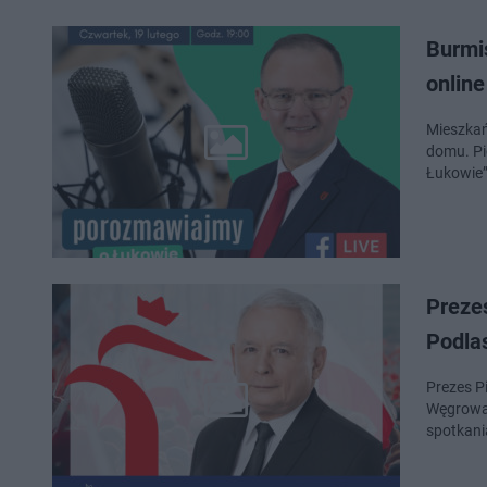
Burmi
online
Mieszkań
domu. Pi
Łukowie”
Preze
Podla
Prezes P
Węgrowa,
spotkani