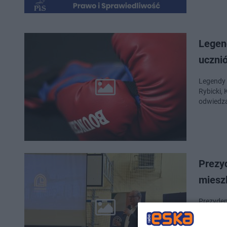
Legen
uczni
Legendy 
Rybicki,
odwiedzą
Prezy
miesz
Prezyden
na ich o
w artykul