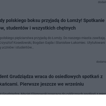
dodan
dy polskiego boksu przyjadą do Łomży! Spotkanie 
ów, studentów i wszystkich chętnych
polskiego pięściarstwa przyjadą do Łomży. Do naszego miasta zawitają 
 Krzysztof Kosedowski, Bogdan Gajda i Stanisław Łakomiec. Utytułowani
 uczniów i studentów…
dodano
dent Grudziądza wraca do osiedlowych spotkań z
kańcami. Pierwsze jeszcze we wrześniu
t Grudziądza, Maciej Glamowski powraca do cyklicznych spotkań z mie
siedlach. Nie zabraknie także pewnej nowości. O pierwszym terminie pisz
e.