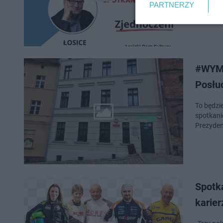
PARTNERZY
#WYMI
Posłu
To będzi
spotkani
Prezyden
Spotk
karier