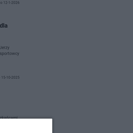
o 12-1-2026
dla
Jerzy
 sportowcy
 15-10-2025
szkańcami
emy poniżej