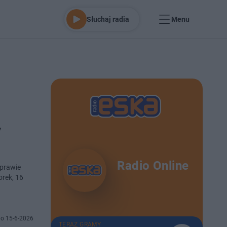
Słuchaj radia
Menu
y
Radio Online
sprawie
orek, 16
o 15-6-2026
TERAZ GRAMY