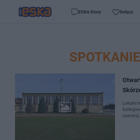
ESKA Story
Dołącz
SPOTKANIE
Otwar
Skórz
Lokalni 
funkcjono
czerwca,