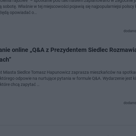
kolenia rajdowe” – spotkanie pod taki hasłem zaplanowano w Żegocinie j
ą sobotę. Właśnie w tej miejscowości pojawią się najpopularniejsi polscy
 Będą opowiadać o…
dodano
anie online „Q&A z Prezydentem Siedlec Rozmawi
ach”
t Miasta Siedlce Tomasz Hapunowicz zaprasza mieszkańców na spotkani
którego odpowie na nurtujące pytania w formule Q&A. Wydarzenie jest 
 które chcą zapytać …
dodano