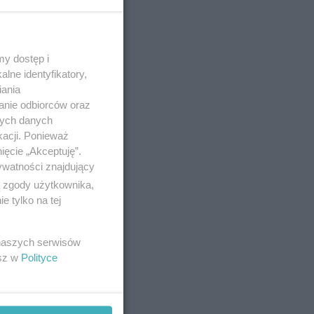
no 4-9-2025
y dostęp i
lne identyfikatory,
 3
iania
anie odbiorców oraz
nych danych
owadzonymi
kacji. Ponieważ
lec
ięcie „Akceptuję”.
ywatności znajdujący
ą zgody użytkownika,
 tylko na tej
no 1-4-2025
 naszych serwisów
h
esz w
Polityce
ami Pawłem