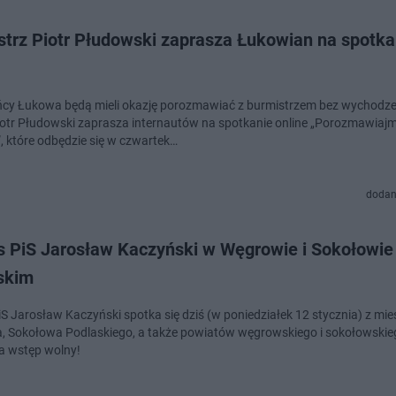
strz Piotr Płudowski zaprasza Łukowian na spotka
cy Łukowa będą mieli okazję porozmawiać z burmistrzem bez wychodze
otr Płudowski zaprasza internautów na spotkanie online „Porozmawiaj
, które odbędzie się w czwartek…
dodan
s PiS Jarosław Kaczyński w Węgrowie i Sokołowie
skim
iS Jarosław Kaczyński spotka się dziś (w poniedziałek 12 stycznia) z m
 Sokołowa Podlaskiego, a także powiatów węgrowskiego i sokołowskie
a wstęp wolny!