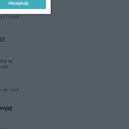
Akceptuję
o 27-2-2025
57.
zie się
ocnik
o 29-1-2025
wojej