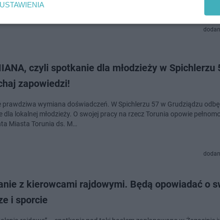
USTAWIENIA
dodan
ANA, czyli spotkanie dla młodzieży w Spichlerzu 
chaj zapowiedzi!
e prawdziwa wymiana doświadczeń. W Spichlerzu 57 w Grudziądzu odbęd
e dla lokalnej młodzieży. O swojej pracy na rzecz Torunia opowie pełnom
ta Miasta Torunia ds. M…
dodan
anie z kierowcami rajdowymi. Będą opowiadać o s
ze i sporcie