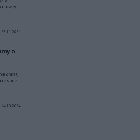
uż w
 kierowcy
 26-11-2024
amy o
e online,
kierowane
 14-10-2024