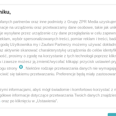
niku,
doda
fanych partnerów oraz inne podmioty z Grupy ZPR Media uzyskujem
cje na urządzeniu oraz przetwarzamy dane osobowe, takie jak unika
nie online Prezydenta Siedlec z mieszkańcami już
je wysyłane przez urządzenie czy dane przeglądania w celu zapewn
nia
klam, wybór spersonalizowanych treści, pomiar reklam i treści, bad
 zgodą Użytkownika my i Zaufani Partnerzy możemy używać dokład
ić w Siedlcach na lepsze, jakie punkty miasta wymagają uwagi, co z pr
az aktywnie skanować charakterystykę urządzenia do celów identyfi
jami? – te i inne tematy można poruszyć w rozmowie z prezydentem Sied
ść, prosimy o zgodę na korzystanie z tych technologii poprzez klikn
m Hapunowiczem. Drugie …
a i zawsze możesz ją zmienić/wycofać klikając przycisk ustawień pr
ogu strony
. Niektóre rodzaje przetwarzania danych nie wymagaj
iwić się takiemu przetwarzaniu. Preferencje będą miały zastosowanie
doda
szymi informacjami, abyś mógł świadomie i komfortowo korzystać z
anie otwarte „Porozmawiajmy o Polsce” w Łosicac
gółowe informacje dotyczące przetwarzania Twoich danych znajdzi
s
oraz po kliknięciu w „Ustawienia”.
ednoczeni organizuje 1 marca o 18.00 otwarte spotkanie z dziennikarz
 i Piotrem Szlachtowiczem pod hasłem „Porozmawiajmy o Polsce”.