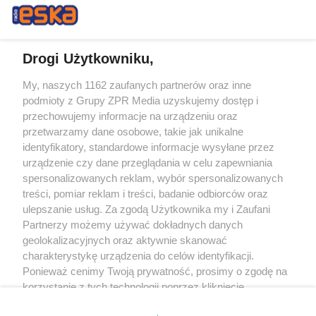
Drogi Użytkowniku,
My, naszych 1162 zaufanych partnerów oraz inne
Żaden utwór zamieszczony w serwisie nie może być powielany i
podmioty z Grupy ZPR Media uzyskujemy dostęp i
rozpowszechniany lub dalej rozpowszechniany w jakikolwiek sposób (w
tym także elektroniczny lub mechaniczny) na jakimkolwiek polu
przechowujemy informacje na urządzeniu oraz
eksploatacji w jakiejkolwiek formie, włącznie z umieszczaniem w Internecie
przetwarzamy dane osobowe, takie jak unikalne
bez pisemnej zgody właściciela praw. Jakiekolwiek użycie lub
wykorzystanie utworów w całości lub w części z naruszeniem prawa, tzn.
identyfikatory, standardowe informacje wysyłane przez
bez właściwej zgody, jest zabronione pod groźbą kary i może być ścigane
urządzenie czy dane przeglądania w celu zapewniania
prawnie.
spersonalizowanych reklam, wybór spersonalizowanych
treści, pomiar reklam i treści, badanie odbiorców oraz
ulepszanie usług. Za zgodą Użytkownika my i Zaufani
Partnerzy możemy używać dokładnych danych
geolokalizacyjnych oraz aktywnie skanować
charakterystykę urządzenia do celów identyfikacji.
O nas
Ponieważ cenimy Twoją prywatność, prosimy o zgodę na
korzystanie z tych technologii poprzez kliknięcie
Informacje prawne
„Akceptuję”. Zgoda jest dobrowolna i zawsze możesz ją