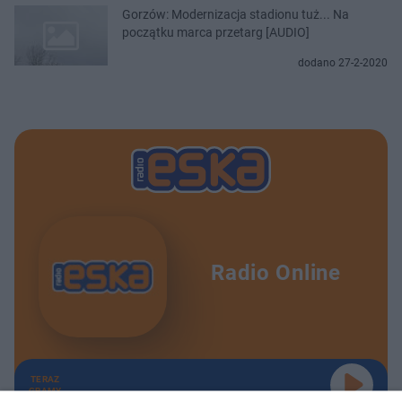
Gorzów: Modernizacja stadionu tuż... Na
początku marca przetarg [AUDIO]
dodano 27-2-2020
Radio Online
TERAZ
GRAMY