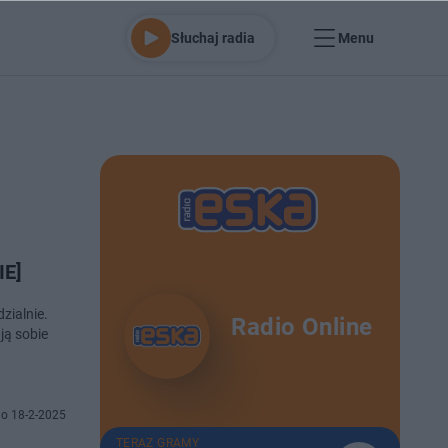
Słuchaj radia
Menu
IE]
zialnie.
Radio Online
ją sobie
o 18-2-2025
TERAZ GRAMY