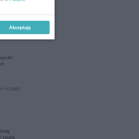
o 19-9-2022
Akceptuję
sze dni
est
o 1-12-2021
śnieg.
C zeszła