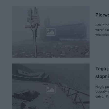
Pierws
Jak info
wrześnio
wszechob
Tego j
stopni
Nagły po
pogody w
całych 