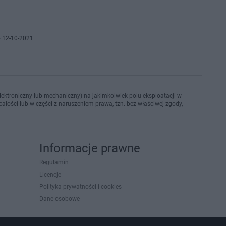
 12-10-2021
ektroniczny lub mechaniczny) na jakimkolwiek polu eksploatacji w
ałości lub w części z naruszeniem prawa, tzn. bez właściwej zgody,
Informacje prawne
Regulamin
Licencje
Polityka prywatności i cookies
Dane osobowe