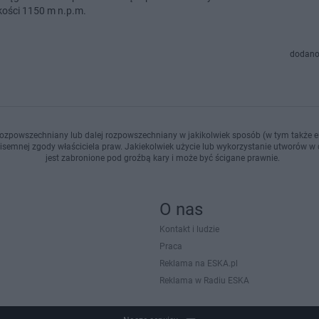
ości 1150 m n.p.m.
dodano
ozpowszechniany lub dalej rozpowszechniany w jakikolwiek sposób (w tym także el
pisemnej zgody właściciela praw. Jakiekolwiek użycie lub wykorzystanie utworów w c
jest zabronione pod groźbą kary i może być ścigane prawnie.
O nas
Kontakt i ludzie
Praca
Reklama na ESKA.pl
Reklama w Radiu ESKA