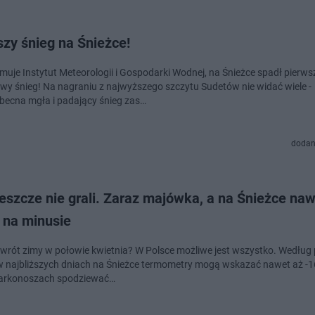
zy śnieg na Śnieżce!
rmuje Instytut Meteorologii i Gospodarki Wodnej, na Śnieżce spadł pierws
wy śnieg! Na nagraniu z najwyższego szczytu Sudetów nie widać wiele -
ecna mgła i padający śnieg zas…
dodan
eszcze nie grali. Zaraz majówka, a na Śnieżce na
 na minusie
wrót zimy w połowie kwietnia? W Polsce możliwe jest wszystko. Według
 najbliższych dniach na Śnieżce termometry mogą wskazać nawet aż -1
Karkonoszach spodziewać…