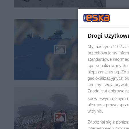
Na Śni
Drogi Użytkow
Choć na 
My, naszych 1162 zau
jedynie 
przechowujemy informa
odnotow
standardowe informac
spersonalizowanych re
ulepszanie usług. Za
geolokalizacyjnych or
cenimy Twoją prywatno
Zgoda jest dobrowoln
Na Śni
się w lewym dolnym r
progn
ale masz prawo sprzec
witrynie.
Śnieżka 
Karkonosz
Zapoznaj się z poniż
Gdy hur
internetowych. Szcze