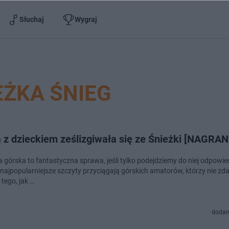
Słuchaj
Wygraj
EŻKA ŚNIEG
 z dzieckiem ześlizgiwała się ze Śnieżki [NAGRAN
 górska to fantastyczna sprawa, jeśli tylko podejdziemy do niej odpowied
 najpopularniejsze szczyty przyciągają górskich amatorów, którzy nie zda
tego, jak …
dodan