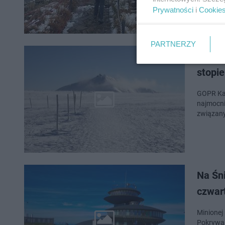
Prywatności
i
Cookie
PARTNERZY
Trudn
stopi
GOPR Kar
najmocni
związany
Na Śni
czwar
Minionej
Pokrywa 