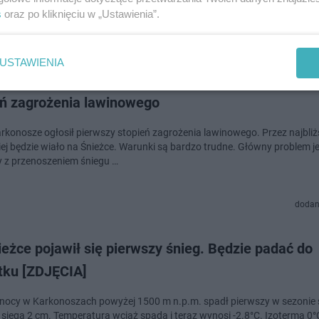
s
oraz po kliknięciu w „Ustawienia”.
dodan
USTAWIENIA
e warunki w Karkonoszach. GOPR ogłosił pierwszy
eń zagrożenia lawinowego
konosze ogłosił pierwszy stopień zagrożenia lawinowego. Przez najbliż
ej będzie wiało na Śnieżce. Warunki są bardzo trudne. Główny problem j
 z przenoszeniem śniegu …
dodan
eżce pojawił się pierwszy śnieg. Będzie padać do
tku [ZDJĘCIA]
 nocy w Karkonoszach powyżej 1500 m n.p.m. spadł pierwszy w sezonie 
sięga 2 cm. Temperatura wciąż spada i teraz wynosi -2.8°C. Izoterma 0°