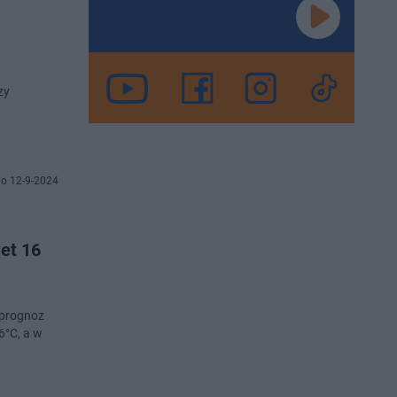
zy
o 12-9-2024
wet 16
 prognoz
6°C, a w