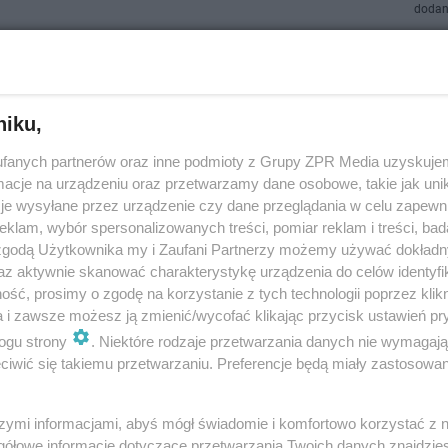
dodan
eżce jest już ponad metr śniegu
niku,
całym Dolnym Śląsku śnieg raczej się już powoli roztapia, pozostawiając 
fanych partnerów oraz inne podmioty z Grupy ZPR Media uzyskujem
błotną papkę, to na Śnieżce białego puchu wciąż jest mnóstwo. Co więcej,
cje na urządzeniu oraz przetwarzamy dane osobowe, takie jak unika
ano go już tam ponad m…
je wysyłane przez urządzenie czy dane przeglądania w celu zapewn
klam, wybór spersonalizowanych treści, pomiar reklam i treści, bad
dodano
 zgodą Użytkownika my i Zaufani Partnerzy możemy używać dokład
az aktywnie skanować charakterystykę urządzenia do celów identyfi
ść, prosimy o zgodę na korzystanie z tych technologii poprzez klikn
a i zawsze możesz ją zmienić/wycofać klikając przycisk ustawień pr
eżce spadł pierwszy śnieg. "Jest biało zgodnie z
ogu strony
. Niektóre rodzaje przetwarzania danych nie wymagaj
ozami"
iwić się takiemu przetwarzaniu. Preferencje będą miały zastosowanie
pokryta śniegiem w połowie września! Turyści wybierający się na najwyżs
y raczej nie spodziewali się takiego widoku. Zaskoczył ich porywisty wiat
szymi informacjami, abyś mógł świadomie i komfortowo korzystać z
aganowe powi…
gółowe informacje dotyczące przetwarzania Twoich danych znajdzi