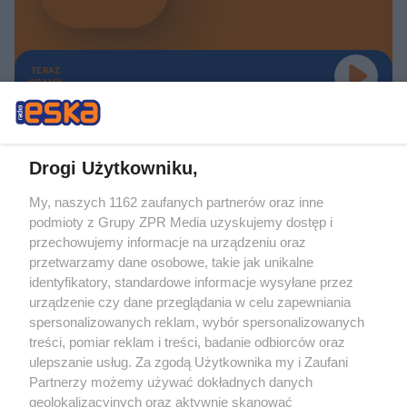
TERAZ
GRAMY
Drogi Użytkowniku,
My, naszych 1162 zaufanych partnerów oraz inne
Żaden utwór zamieszczony w serwisie nie może być powielany i
podmioty z Grupy ZPR Media uzyskujemy dostęp i
rozpowszechniany lub dalej rozpowszechniany w jakikolwiek sposób (w
tym także elektroniczny lub mechaniczny) na jakimkolwiek polu
przechowujemy informacje na urządzeniu oraz
eksploatacji w jakiejkolwiek formie, włącznie z umieszczaniem w Internecie
przetwarzamy dane osobowe, takie jak unikalne
bez pisemnej zgody właściciela praw. Jakiekolwiek użycie lub
identyfikatory, standardowe informacje wysyłane przez
wykorzystanie utworów w całości lub w części z naruszeniem prawa, tzn.
bez właściwej zgody, jest zabronione pod groźbą kary i może być ścigane
urządzenie czy dane przeglądania w celu zapewniania
prawnie.
spersonalizowanych reklam, wybór spersonalizowanych
treści, pomiar reklam i treści, badanie odbiorców oraz
ulepszanie usług. Za zgodą Użytkownika my i Zaufani
Partnerzy możemy używać dokładnych danych
geolokalizacyjnych oraz aktywnie skanować