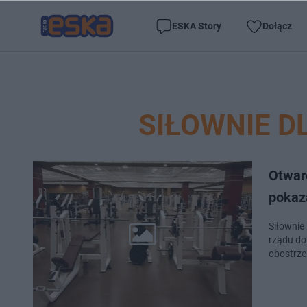
ESKA Story
Dołącz
SIŁOWNIE D
Otwarc
pokaz
Siłownie 
rządu do
obostrze