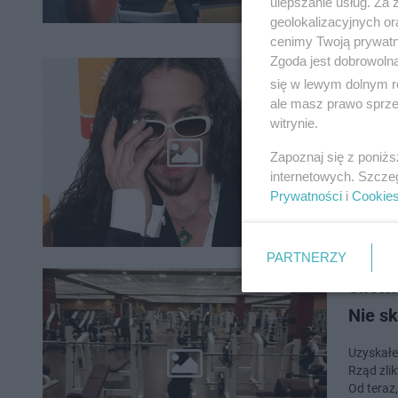
ulepszanie usług. Za
geolokalizacyjnych or
cenimy Twoją prywatno
Zgoda jest dobrowoln
się w lewym dolnym r
Siłown
ale masz prawo sprzec
witrynie.
Rząd wła
się zdję
Zapoznaj się z poniż
uwadze j
internetowych. Szcze
Prywatności
i
Cookie
PARTNERZY
Siłow
Nie sk
Uzyskałeś
Rząd zlik
Od teraz,