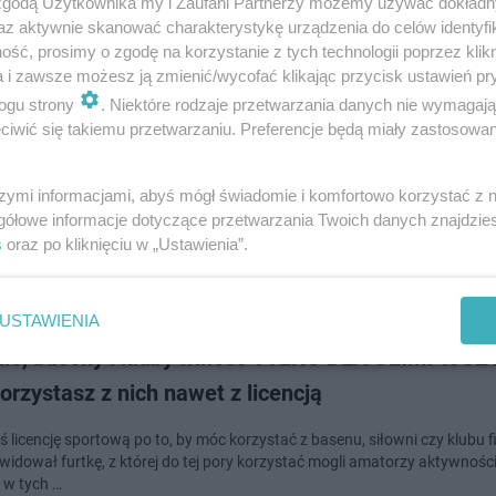
 zgodą Użytkownika my i Zaufani Partnerzy możemy używać dokład
doda
az aktywnie skanować charakterystykę urządzenia do celów identyfi
ść, prosimy o zgodę na korzystanie z tych technologii poprzez klikn
a i zawsze możesz ją zmienić/wycofać klikając przycisk ustawień pr
ogu strony
. Niektóre rodzaje przetwarzania danych nie wymagaj
ie zamknięte, a Michał Szpak pakuje. Co za mięśn
iwić się takiemu przetwarzaniu. Preferencje będą miały zastosowanie
śnie kolejny raz ograniczył działanie siłowni, a tymczasem Michał Szpak
ciem zrobionym w trakcie treningu. Piosenkarz wyraźnie przypakował, co 
szymi informacjami, abyś mógł świadomie i komfortowo korzystać z
ego fanów. W…
gółowe informacje dotyczące przetwarzania Twoich danych znajdzi
s
oraz po kliknięciu w „Ustawienia”.
doda
USTAWIENIA
nie, baseny i kluby fitness TYLKO DLA OLIMPIJC
orzystasz z nich nawet z licencją
 licencję sportową po to, by móc korzystać z basenu, siłowni czy klubu f
widował furtkę, z której do tej pory korzystać mogli amatorzy aktywności
 w tych …