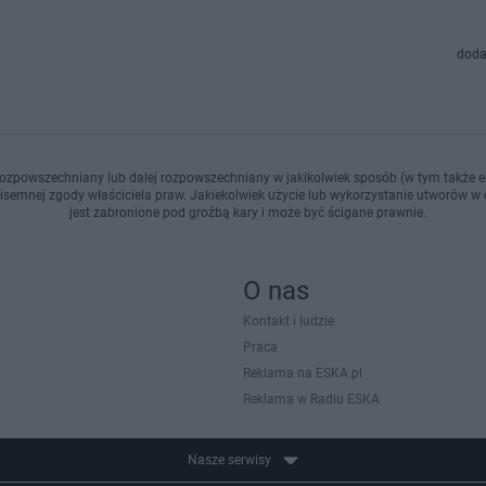
doda
ozpowszechniany lub dalej rozpowszechniany w jakikolwiek sposób (w tym także el
pisemnej zgody właściciela praw. Jakiekolwiek użycie lub wykorzystanie utworów w c
jest zabronione pod groźbą kary i może być ścigane prawnie.
O nas
Kontakt i ludzie
Praca
Reklama na ESKA.pl
Reklama w Radiu ESKA
Nasze serwisy