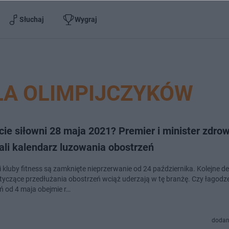
Słuchaj
Wygraj
LA OLIMPIJCZYKÓW
ie siłowni 28 maja 2021? Premier i minister zdrow
ali kalendarz luzowania obostrzeń
i kluby fitness są zamknięte nieprzerwanie od 24 października. Kolejne d
tyczące przedłużania obostrzeń wciąż uderzają w tę branżę. Czy łagodz
ń od 4 maja obejmie r…
dodan