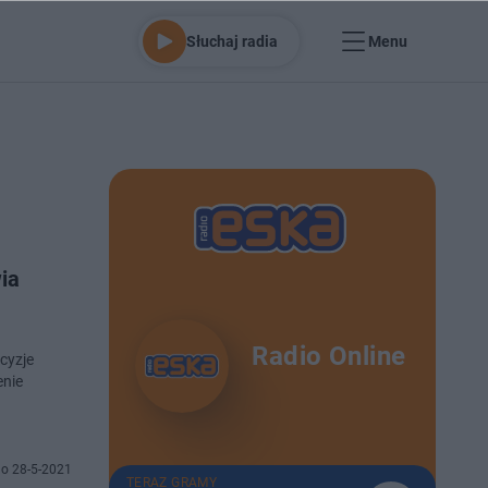
Słuchaj radia
Menu
ia
Radio Online
ecyzje
enie
o 28-5-2021
TERAZ GRAMY