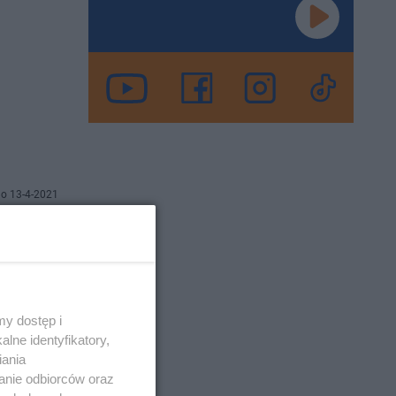
o 13-4-2021
ch
y dostęp i
ły wykryte
lne identyfikatory,
iania
anie odbiorców oraz