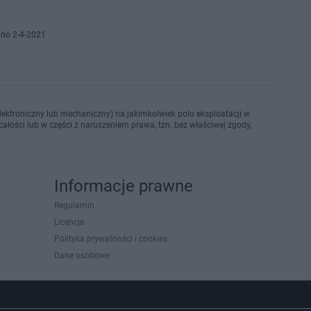
no 2-4-2021
ektroniczny lub mechaniczny) na jakimkolwiek polu eksploatacji w
ałości lub w części z naruszeniem prawa, tzn. bez właściwej zgody,
Informacje prawne
Regulamin
Licencje
Polityka prywatności i cookies
Dane osobowe