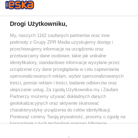
Drogi Użytkowniku,
My, naszych 1162 zaufanych partnerów oraz inne
Żaden utwór zamieszczony w serwisie nie może być powielany i
podmioty z Grupy ZPR Media uzyskujemy dostęp i
rozpowszechniany lub dalej rozpowszechniany w jakikolwiek sposób (w
tym także elektroniczny lub mechaniczny) na jakimkolwiek polu
przechowujemy informacje na urządzeniu oraz
eksploatacji w jakiejkolwiek formie, włącznie z umieszczaniem w Internecie
przetwarzamy dane osobowe, takie jak unikalne
bez pisemnej zgody właściciela praw. Jakiekolwiek użycie lub
identyfikatory, standardowe informacje wysyłane przez
wykorzystanie utworów w całości lub w części z naruszeniem prawa, tzn.
bez właściwej zgody, jest zabronione pod groźbą kary i może być ścigane
urządzenie czy dane przeglądania w celu zapewniania
prawnie.
spersonalizowanych reklam, wybór spersonalizowanych
treści, pomiar reklam i treści, badanie odbiorców oraz
ulepszanie usług. Za zgodą Użytkownika my i Zaufani
Partnerzy możemy używać dokładnych danych
geolokalizacyjnych oraz aktywnie skanować
charakterystykę urządzenia do celów identyfikacji.
Ponieważ cenimy Twoją prywatność, prosimy o zgodę na
O nas
korzystanie z tych technologii poprzez kliknięcie
Informacje prawne
„Akceptuję”. Zgoda jest dobrowolna i zawsze możesz ją
zmienić/wycofać klikając przycisk ustawień prywatności