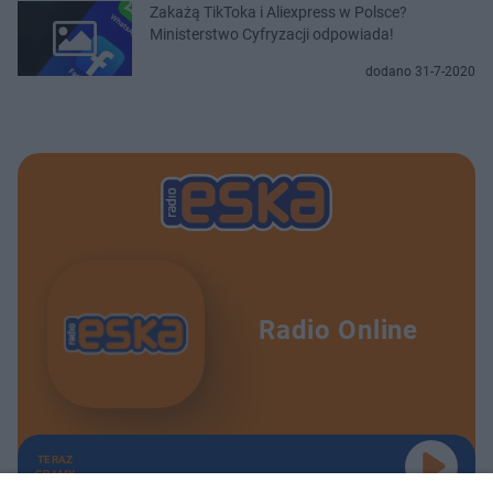
Zakażą TikToka i Aliexpress w Polsce?
Ministerstwo Cyfryzacji odpowiada!
dodano 31-7-2020
Radio Online
TERAZ
GRAMY