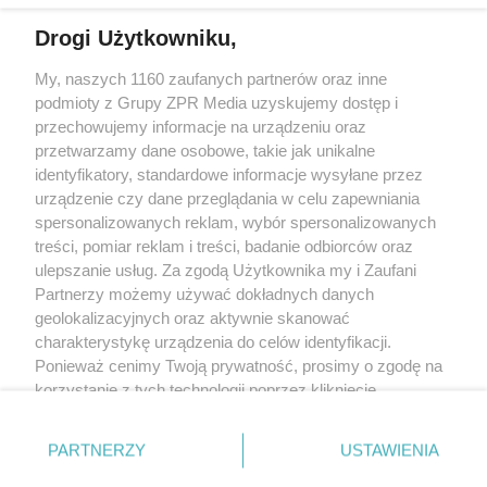
Drogi Użytkowniku,
My, naszych 1160 zaufanych partnerów oraz inne
Żaden utwór zamieszczony w serwisie nie może być powielany i
podmioty z Grupy ZPR Media uzyskujemy dostęp i
rozpowszechniany lub dalej rozpowszechniany w jakikolwiek sposób (w
tym także elektroniczny lub mechaniczny) na jakimkolwiek polu
przechowujemy informacje na urządzeniu oraz
eksploatacji w jakiejkolwiek formie, włącznie z umieszczaniem w Internecie
przetwarzamy dane osobowe, takie jak unikalne
bez pisemnej zgody właściciela praw. Jakiekolwiek użycie lub
wykorzystanie utworów w całości lub w części z naruszeniem prawa, tzn.
identyfikatory, standardowe informacje wysyłane przez
bez właściwej zgody, jest zabronione pod groźbą kary i może być ścigane
urządzenie czy dane przeglądania w celu zapewniania
prawnie.
spersonalizowanych reklam, wybór spersonalizowanych
treści, pomiar reklam i treści, badanie odbiorców oraz
ulepszanie usług. Za zgodą Użytkownika my i Zaufani
Partnerzy możemy używać dokładnych danych
geolokalizacyjnych oraz aktywnie skanować
charakterystykę urządzenia do celów identyfikacji.
O nas
Ponieważ cenimy Twoją prywatność, prosimy o zgodę na
korzystanie z tych technologii poprzez kliknięcie
Informacje prawne
„Akceptuję”. Zgoda jest dobrowolna i zawsze możesz ją
zmienić/wycofać klikając przycisk ustawień prywatności
Nasze serwisy
PARTNERZY
USTAWIENIA
znajdujący się w lewym dolnym rogu strony
. Niektóre