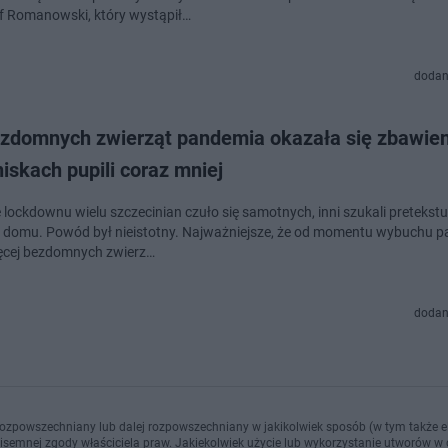
f Romanowski, który wystąpił…
dodan
ezdomnych zwierząt pandemia okazała się zbawie
iskach pupili coraz mniej
e lockdownu wielu szczecinian czuło się samotnych, inni szukali pretekst
z domu. Powód był nieistotny. Najważniejsze, że od momentu wybuchu p
ęcej bezdomnych zwierz…
dodan
ozpowszechniany lub dalej rozpowszechniany w jakikolwiek sposób (w tym także el
pisemnej zgody właściciela praw. Jakiekolwiek użycie lub wykorzystanie utworów w c