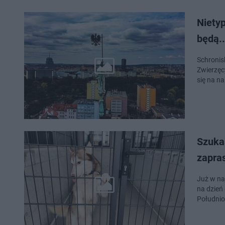
Niety
będą..
Schronis
Zwierzęc
się na na
Szukas
zapra
Już w na
na dzień otwarty.
Południ