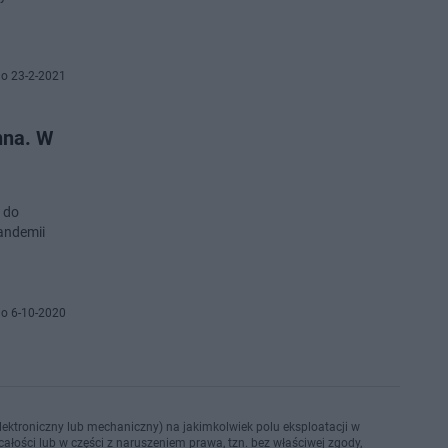
o 23-2-2021
nna. W
u do
andemii
o 6-10-2020
ektroniczny lub mechaniczny) na jakimkolwiek polu eksploatacji w
ałości lub w części z naruszeniem prawa, tzn. bez właściwej zgody,