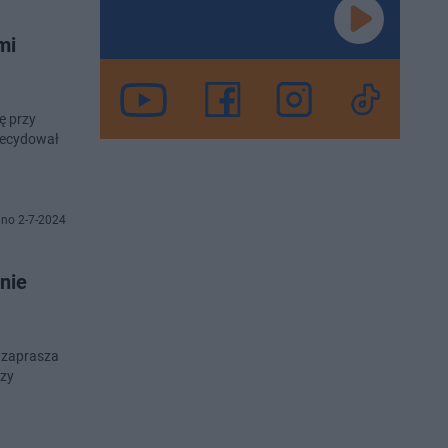
mi
ę przy
zdecydował
no 2-7-2024
nie
e zaprasza