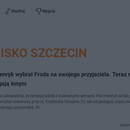
Słuchaj
Wygraj
ISKO SZCZECIN
enryk wybrał Froda na swojego przyjaciela. Teraz
ają innym
ria udowadnia, że istnieją ludzie z cudownymi sercami. Pan Henryk od lat
warsztat rowerowy przy ul. Fryderyka Chopina 22, ale od jakiegoś czasu m
ożnego pomocnika. Pi…
dodan