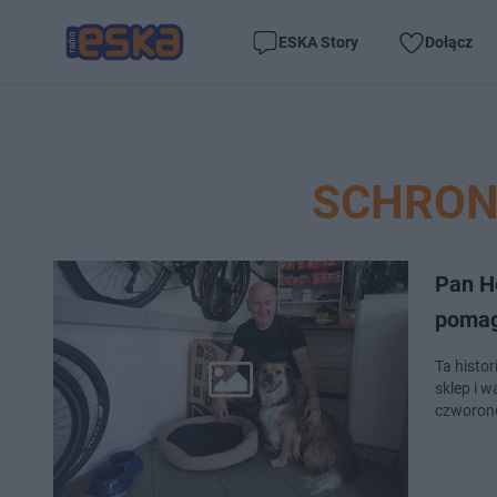
ESKA Story
Dołącz
SCHRON
Pan H
pomag
Ta histo
sklep i 
czworon