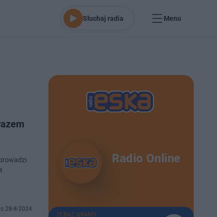
Słuchaj radia
Menu
 razem
Radio Online
 prowadzi
a
o 28-8-2024
TERAZ GRAMY