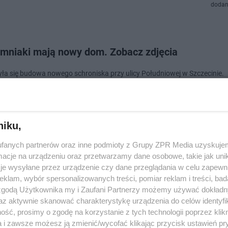
dodan
mniaki mają nowy dom. Zobacz zdjęcia
ła się budowa nowego schroniska przy ulicy Południowej w Szczecinie.
ny obiekt jest gotowy na przyjęcie 80 psów i 60 kotów.
niku,
dodano
fanych partnerów oraz inne podmioty z Grupy ZPR Media uzyskujem
cje na urządzeniu oraz przetwarzamy dane osobowe, takie jak unika
"Pucha dla Pełnego Brzucha" pokazała, że szczeci
je wysyłane przez urządzenie czy dane przeglądania w celu zapewn
klam, wybór spersonalizowanych treści, pomiar reklam i treści, bad
ją zwierzęta i pozowanie przed obiektywem
 zgodą Użytkownika my i Zaufani Partnerzy możemy używać dokład
az aktywnie skanować charakterystykę urządzenia do celów identyfi
arytatywna "Pucha dla Pełnego Brzucha" na rzecz potrzebujących zwierz
ść, prosimy o zgodę na korzystanie z tych technologii poprzez klikn
arta odsłona wydarzenia, podczas którego szczecinianie mogli wspomó
 zwierzaki, a w zamian otrzyma…
a i zawsze możesz ją zmienić/wycofać klikając przycisk ustawień pr