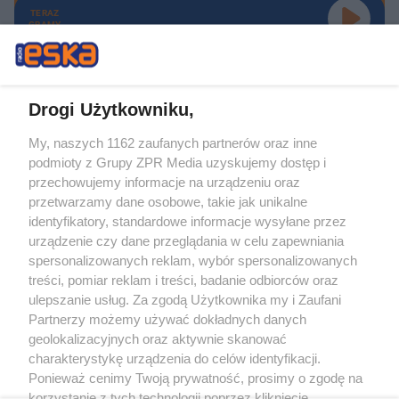
TERAZ
GRAMY
Drogi Użytkowniku,
My, naszych 1162 zaufanych partnerów oraz inne
Żaden utwór zamieszczony w serwisie nie może być powielany i
podmioty z Grupy ZPR Media uzyskujemy dostęp i
rozpowszechniany lub dalej rozpowszechniany w jakikolwiek sposób (w
tym także elektroniczny lub mechaniczny) na jakimkolwiek polu
przechowujemy informacje na urządzeniu oraz
eksploatacji w jakiejkolwiek formie, włącznie z umieszczaniem w Internecie
przetwarzamy dane osobowe, takie jak unikalne
bez pisemnej zgody właściciela praw. Jakiekolwiek użycie lub
wykorzystanie utworów w całości lub w części z naruszeniem prawa, tzn.
identyfikatory, standardowe informacje wysyłane przez
bez właściwej zgody, jest zabronione pod groźbą kary i może być ścigane
urządzenie czy dane przeglądania w celu zapewniania
prawnie.
spersonalizowanych reklam, wybór spersonalizowanych
treści, pomiar reklam i treści, badanie odbiorców oraz
ulepszanie usług. Za zgodą Użytkownika my i Zaufani
Partnerzy możemy używać dokładnych danych
geolokalizacyjnych oraz aktywnie skanować
charakterystykę urządzenia do celów identyfikacji.
O nas
Ponieważ cenimy Twoją prywatność, prosimy o zgodę na
korzystanie z tych technologii poprzez kliknięcie