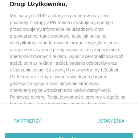
Drogi Użytkowniku,
My, naszych 1162 zaufanych partnerów oraz inne
Żaden utwór zamieszczony w serwisie nie może być powielany i
podmioty z Grupy ZPR Media uzyskujemy dostęp i
rozpowszechniany lub dalej rozpowszechniany w jakikolwiek sposób (w
tym także elektroniczny lub mechaniczny) na jakimkolwiek polu
przechowujemy informacje na urządzeniu oraz
eksploatacji w jakiejkolwiek formie, włącznie z umieszczaniem w Internecie
przetwarzamy dane osobowe, takie jak unikalne
bez pisemnej zgody właściciela praw. Jakiekolwiek użycie lub
identyfikatory, standardowe informacje wysyłane przez
wykorzystanie utworów w całości lub w części z naruszeniem prawa, tzn.
bez właściwej zgody, jest zabronione pod groźbą kary i może być ścigane
urządzenie czy dane przeglądania w celu zapewniania
prawnie.
spersonalizowanych reklam, wybór spersonalizowanych
treści, pomiar reklam i treści, badanie odbiorców oraz
ulepszanie usług. Za zgodą Użytkownika my i Zaufani
Partnerzy możemy używać dokładnych danych
geolokalizacyjnych oraz aktywnie skanować
charakterystykę urządzenia do celów identyfikacji.
Ponieważ cenimy Twoją prywatność, prosimy o zgodę na
O nas
korzystanie z tych technologii poprzez kliknięcie
Informacje prawne
„Akceptuję”. Zgoda jest dobrowolna i zawsze możesz ją
zmienić/wycofać klikając przycisk ustawień prywatności
Nasze serwisy
PARTNERZY
USTAWIENIA
znajdujący się w lewym dolnym rogu strony
. Niektóre
rodzaje przetwarzania danych nie wymagają zgody
© 2026 Grupa ZPR Media