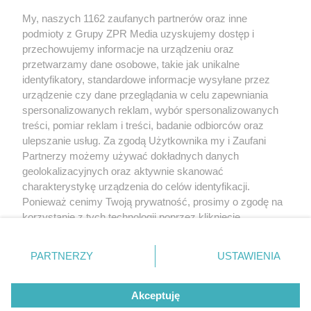
My, naszych 1162 zaufanych partnerów oraz inne
Żaden utwór zamieszczony w serwisie nie może być powielany i
podmioty z Grupy ZPR Media uzyskujemy dostęp i
rozpowszechniany lub dalej rozpowszechniany w jakikolwiek sposób (w
tym także elektroniczny lub mechaniczny) na jakimkolwiek polu
przechowujemy informacje na urządzeniu oraz
eksploatacji w jakiejkolwiek formie, włącznie z umieszczaniem w Internecie
przetwarzamy dane osobowe, takie jak unikalne
bez pisemnej zgody właściciela praw. Jakiekolwiek użycie lub
identyfikatory, standardowe informacje wysyłane przez
wykorzystanie utworów w całości lub w części z naruszeniem prawa, tzn.
bez właściwej zgody, jest zabronione pod groźbą kary i może być ścigane
urządzenie czy dane przeglądania w celu zapewniania
prawnie.
spersonalizowanych reklam, wybór spersonalizowanych
treści, pomiar reklam i treści, badanie odbiorców oraz
ulepszanie usług. Za zgodą Użytkownika my i Zaufani
Partnerzy możemy używać dokładnych danych
geolokalizacyjnych oraz aktywnie skanować
charakterystykę urządzenia do celów identyfikacji.
Ponieważ cenimy Twoją prywatność, prosimy o zgodę na
O nas
korzystanie z tych technologii poprzez kliknięcie
Informacje prawne
„Akceptuję”. Zgoda jest dobrowolna i zawsze możesz ją
zmienić/wycofać klikając przycisk ustawień prywatności
Nasze serwisy
PARTNERZY
USTAWIENIA
znajdujący się w lewym dolnym rogu strony
. Niektóre
rodzaje przetwarzania danych nie wymagają zgody
© 2026 Grupa ZPR Media
Akceptuję
użytkownika, ale masz prawo sprzeciwić się takiemu