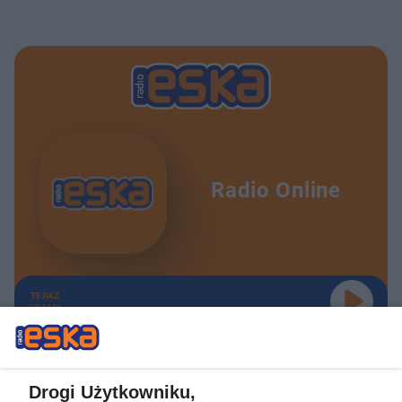
Radio Online
TERAZ
GRAMY
Drogi Użytkowniku,