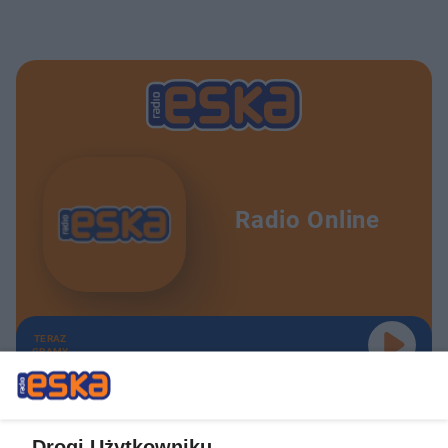
Radio Online
TERAZ
GRAMY
Drogi Użytkowniku,