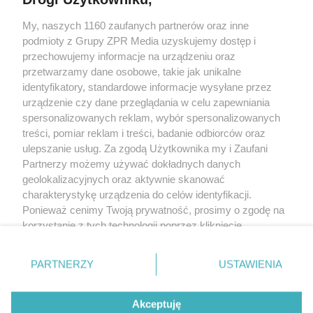
My, naszych 1160 zaufanych partnerów oraz inne
Żaden utwór zamieszczony w serwisie nie może być powielany i
podmioty z Grupy ZPR Media uzyskujemy dostęp i
rozpowszechniany lub dalej rozpowszechniany w jakikolwiek sposób (w
tym także elektroniczny lub mechaniczny) na jakimkolwiek polu
przechowujemy informacje na urządzeniu oraz
eksploatacji w jakiejkolwiek formie, włącznie z umieszczaniem w Internecie
przetwarzamy dane osobowe, takie jak unikalne
bez pisemnej zgody właściciela praw. Jakiekolwiek użycie lub
wykorzystanie utworów w całości lub w części z naruszeniem prawa, tzn.
identyfikatory, standardowe informacje wysyłane przez
bez właściwej zgody, jest zabronione pod groźbą kary i może być ścigane
urządzenie czy dane przeglądania w celu zapewniania
prawnie.
spersonalizowanych reklam, wybór spersonalizowanych
treści, pomiar reklam i treści, badanie odbiorców oraz
ulepszanie usług. Za zgodą Użytkownika my i Zaufani
Partnerzy możemy używać dokładnych danych
geolokalizacyjnych oraz aktywnie skanować
charakterystykę urządzenia do celów identyfikacji.
O nas
Ponieważ cenimy Twoją prywatność, prosimy o zgodę na
korzystanie z tych technologii poprzez kliknięcie
Informacje prawne
„Akceptuję”. Zgoda jest dobrowolna i zawsze możesz ją
zmienić/wycofać klikając przycisk ustawień prywatności
Nasze serwisy
PARTNERZY
USTAWIENIA
znajdujący się w lewym dolnym rogu strony
. Niektóre
rodzaje przetwarzania danych nie wymagają zgody
© 2026 Grupa ZPR Media
Akceptuję
użytkownika, ale masz prawo sprzeciwić się takiemu