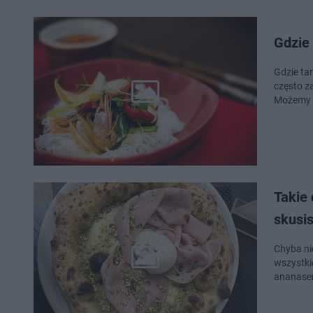
Gdzie
Gdzie ta
często za
Możemy 
Takie 
skusi
Chyba nie
wszystki
ananasem