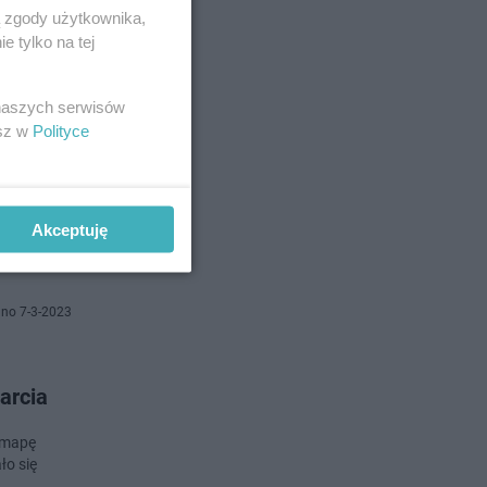
ą zgody użytkownika,
 tylko na tej
no 4-7-2023
 naszych serwisów
ł
esz w
Polityce
cy mówi o
Akceptuję
no 7-3-2023
arcia
 mapę
ło się