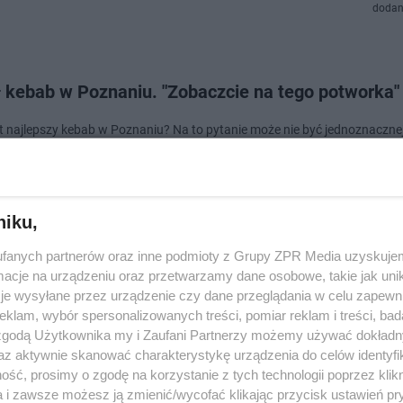
dodan
ł kebab w Poznaniu. "Zobaczcie na tego potworka"
st najlepszy kebab w Poznaniu? Na to pytanie może nie być jednoznaczne
i. Youtuber MrKryha odwiedził jeden z lokali w stolicy Wielkopolski, a je
acja mówi bardzo dużo. - P…
niku,
doda
fanych partnerów oraz inne podmioty z Grupy ZPR Media uzyskujem
cje na urządzeniu oraz przetwarzamy dane osobowe, takie jak unika
ci tylko w kagańcu'' - skandaliczny napis na drzwia
je wysyłane przez urządzenie czy dane przeglądania w celu zapewn
klam, wybór spersonalizowanych treści, pomiar reklam i treści, bad
skiej restauracji
 zgodą Użytkownika my i Zaufani Partnerzy możemy używać dokład
az aktywnie skanować charakterystykę urządzenia do celów identyfi
cja w Poznaniu na zakończenie działalności pokusił się o kontrowersyjny
ść, prosimy o zgodę na korzystanie z tych technologii poprzez klikn
rzwiach:"Dzieci i psy — wstęp tylko w kagańcu!". Karteczka oburzyła inte
częli nieco …
a i zawsze możesz ją zmienić/wycofać klikając przycisk ustawień pr