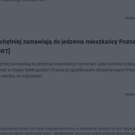
dodan
jchętniej zamawiają do jedzenia mieszkańcy Pozn
ORT]
ętniej zamawiają do jedzenia mieszkańcy Poznania? Jaka kuchnia zysku
ość w stolicy Wielkopolski? Pyszne.pl opublikowało obszerny raport Foo
o wynika, co najczęście…
dodan
ozpowszechniany lub dalej rozpowszechniany w jakikolwiek sposób (w tym także el
pisemnej zgody właściciela praw. Jakiekolwiek użycie lub wykorzystanie utworów w c