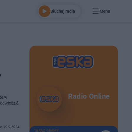
Słuchaj radia
Menu
y
Radio Online
że w
 odwiedzić.
o 19-9-2024
TERAZ GRAMY