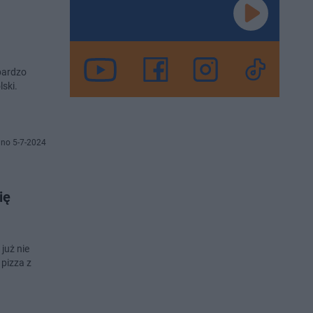
 bardzo
lski.
no 5-7-2024
ię
już nie
 pizza z