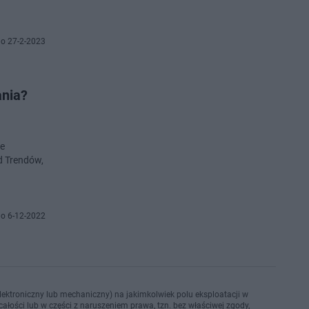
o 27-2-2023
ania?
je
d Trendów,
o 6-12-2022
ektroniczny lub mechaniczny) na jakimkolwiek polu eksploatacji w
ałości lub w części z naruszeniem prawa, tzn. bez właściwej zgody,