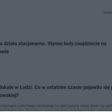
dodan
s działa stacjonarne. Słynne buły znajdziecie na
owie
okale w Łodzi. Co w ostatnim czasie pojawiło się 
kowskiej?
ie Łodzi miejsc nie brakuje, by zjeść pyszny obiad, deser czy spróbować
ientalnej kuchni. Pomimo to, wciąż otwierają się kolejne lokale. Jeśli chcie