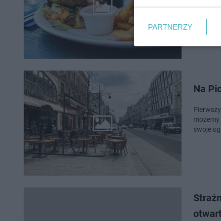
cudownym
knajpy 
PARTNERZY
Na Pio
Pierwszy
możemy d
swoje og
Strażn
otwart