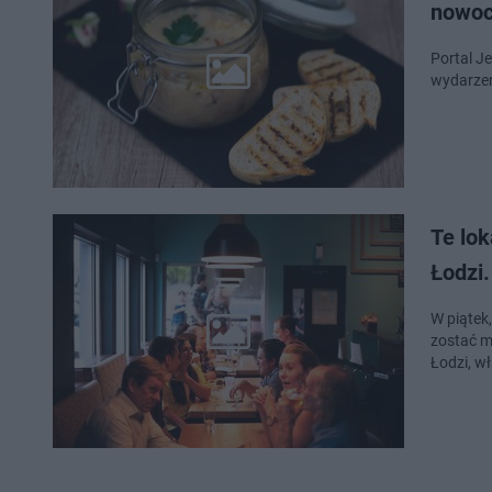
nowoc
Portal J
wydarzen
Te lo
Łodzi.
W piątek
zostać m
Łodzi, wł