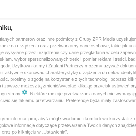
, co no…
dodan
niku,
fanych partnerów oraz inne podmioty z Grupy ZPR Media uzyskujem
cje na urządzeniu oraz przetwarzamy dane osobowe, takie jak unika
szło do kulinarnej mapy miasta?
je wysyłane przez urządzenie czy dane przeglądania w celu zapewn
klam, wybór spersonalizowanych treści, pomiar reklam i treści, bad
restauracji jest mnóstwo. Mamy do wyboru praktycznie wszystko: od śni
 zgodą Użytkownika my i Zaufani Partnerzy możemy używać dokład
chnię polską, włoską, japońską, po wegetariańską i wegańską. W ostatni
worzyło się kilka no…
az aktywnie skanować charakterystykę urządzenia do celów identyfi
ść, prosimy o zgodę na korzystanie z tych technologii poprzez klikn
a i zawsze możesz ją zmienić/wycofać klikając przycisk ustawień pr
dodan
ogu strony
. Niektóre rodzaje przetwarzania danych nie wymagaj
iwić się takiemu przetwarzaniu. Preferencje będą miały zastosowanie
sze restauracje wg TripAdvisor
szymi informacjami, abyś mógł świadomie i komfortowo korzystać z
gółowe informacje dotyczące przetwarzania Twoich danych znajdzi
i smacznie zjeść. Niestety, nie zawsze się to udaje. Zdarza się, że lokale
s
oraz po kliknięciu w „Ustawienia”.