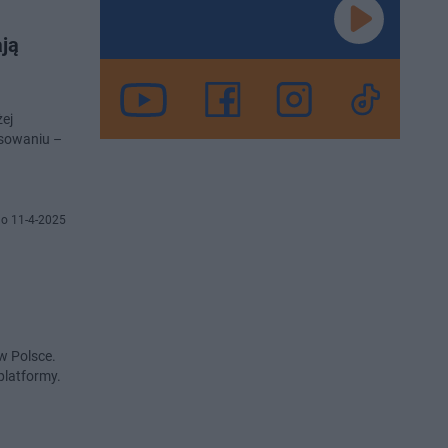
ją
żej
esowaniu –
o 11-4-2025
w Polsce.
platformy.