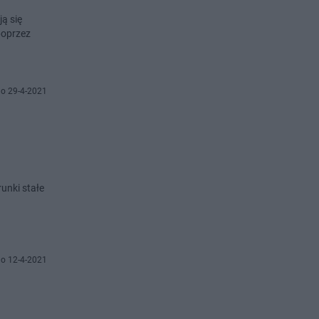
ą się
poprzez
o 29-4-2021
unki stałe
o 12-4-2021