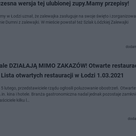
zesna wersja tej ulubionej zupy.Mamy przepisy!
emy w Łodzi uznał, że zalewajka zasługuje na swoje święto i zorganizowa
ie Dumni z zalewajki. W mieście powstał też Szlak Łódzkiej Zalewajki
dodan
kale DZIAŁAJĄ MIMO ZAKAZÓW! Otwarte restaura
 Lista otwartych restauracji w Łodzi 1.03.2021
, 5 lutego, przedstawiciele rządu ogłosili poluzowanie obostrzeń. Otwart
.in. kina i hotele. Branża gastronomiczna nadal jednak pozostaje zamkni
aściciele kilku l…
doda