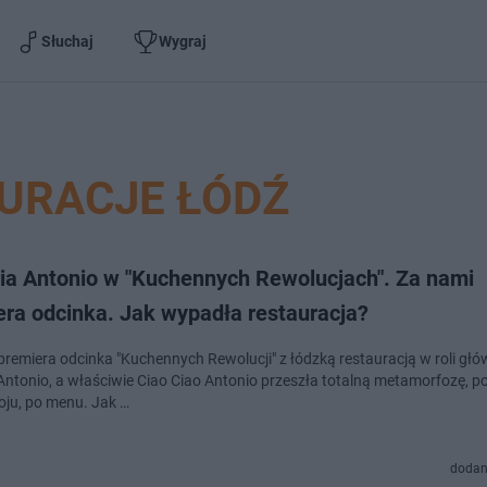
Słuchaj
Wygraj
URACJE ŁÓDŹ
ria Antonio w "Kuchennych Rewolucjach". Za nami
era odcinka. Jak wypadła restauracja?
premiera odcinka "Kuchennych Rewolucji" z łódzką restauracją w roli głó
 Antonio, a właściwie Ciao Ciao Antonio przeszła totalną metamorfozę, 
oju, po menu. Jak …
dodan