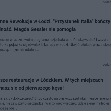
dodan
ne Rewolucje w Łodzi. "Przystanek Italia" kończy
alność. Magda Gessler nie pomogła
ssler wraz ze swoim programem zjechała całą Polskę wzdłuż i wszerz.
orka pojawiła się również kilka razy w Łodzi. Niektóre lokale cieszą się
ością, innym nie udało si…
dodan
psze restauracje w Łódzkiem. W tych miejscach
hasz sie od pierwszego kęsa!
marzy, by dobrze zjeść? Choć często na pierwszy rzut oka miejsce i menu
e, nie zawsze to się zgadza. Warto więc wiedzieć, gdzie zjemy najlepiej 
lepszą obs…