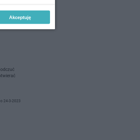
tóre
Akceptuję
o 10-5-2023
u odczuć
otwierać
o 24-3-2023