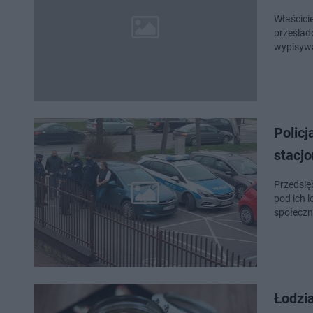
Właścicie
prześlad
wypisyw
Policja
stacj
Przedsięb
pod ich 
społeczn
Łodzia