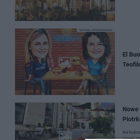
MATERIAŁ SPONSOROWANY
El Buo
Teofil
Nowe l
Piotr
Na kulinarnej map
nowej, or