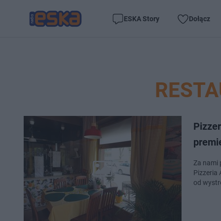
ESKA Story
Dołącz
RESTA
Pizze
premi
Za nami 
Pizzeria
od wystr