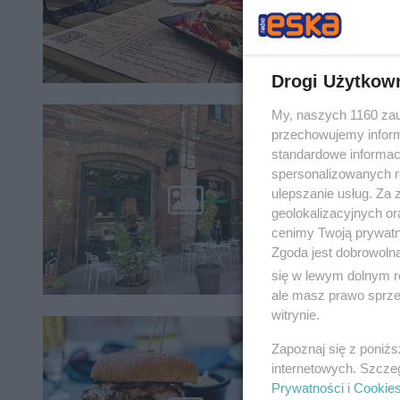
wiedzieć
Drogi Użytkow
My, naszych 1160 zau
przechowujemy informa
Co do
standardowe informac
spersonalizowanych re
W Łodzi 
ulepszanie usług. Za
przez ku
jednak ot
geolokalizacyjnych or
cenimy Twoją prywatno
Zgoda jest dobrowoln
się w lewym dolnym r
ale masz prawo sprzec
witrynie.
Najlep
Zapoznaj się z poniż
internetowych. Szcze
Każdy lub
Prywatności
i
Cookie