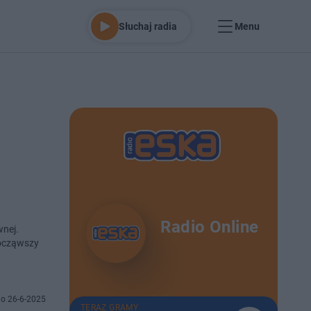
Słuchaj radia
Menu
Radio Online
wnej.
począwszy
o 26-6-2025
TERAZ GRAMY