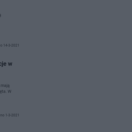
ł
o 14-3-2021
cje w
e mają
ęta. W
no 1-3-2021