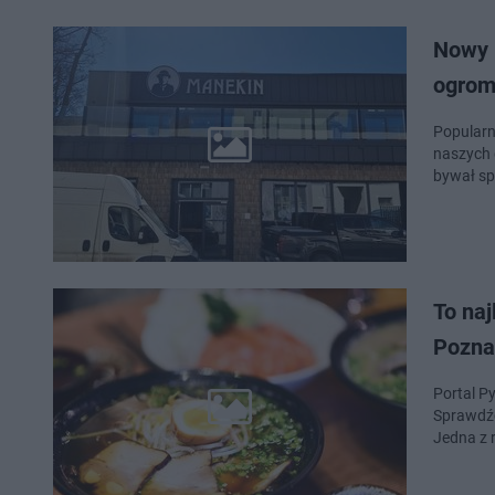
Nowy 
ogromn
Popularna
naszych 
bywał s
To naj
Pozna
Portal P
Sprawdźc
Jedna z r