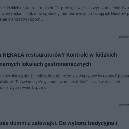
le łódzkich restauracji mają dość i proszą o większą wyrozumiałość. Czuj
owani i nękani. Jak mówią, służby mundurowe odstraszają ich klientów 
anie mandatów i upom…
dodan
 NĘKAŁA restauratorów? Kontrole w łódzkich
onarnych lokalach gastronomicznych
iorcy skarżą się, że policja dostała rozkaz z Warszawy by ustawić poster
lokalami. "Doświadczyliśmy zmasowanego ataku!" - piszą w mediach
ościowych i twierdzą, że s…
dodan
nie dumni z zalewajki. Do wyboru tradycyjna i