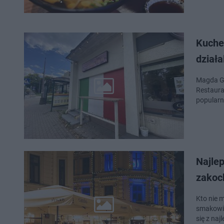
Kuchen
dział
Magda Ge
Restaurat
popularn
Najle
zakoc
Kto nie 
smakowici
się z naj