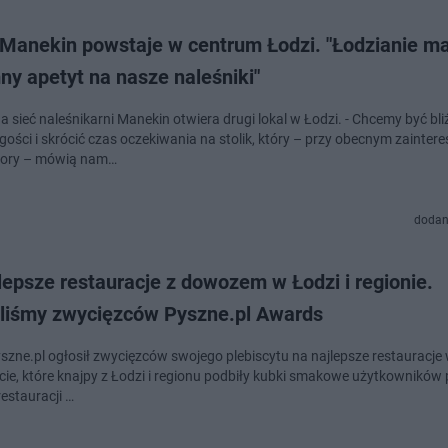
Manekin powstaje w centrum Łodzi. "Łodzianie ma
y apetyt na nasze naleśniki"
 sieć naleśnikarni Manekin otwiera drugi lokal w Łodzi. - Chcemy być bli
gości i skrócić czas oczekiwania na stolik, który – przy obecnym zainter
pory – mówią nam…
dodan
lepsze restauracje z dowozem w Łodzi i regionie.
liśmy zwycięzców Pyszne.pl Awards
yszne.pl ogłosił zwycięzców swojego plebiscytu na najlepsze restauracje 
ie, które knajpy z Łodzi i regionu podbiły kubki smakowe użytkowników 
estauracji …