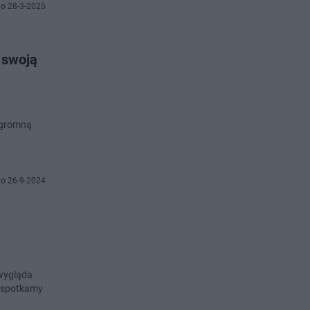
o 28-3-2025
 swoją
 ogromną
o 26-9-2024
 wygląda
i spotkamy