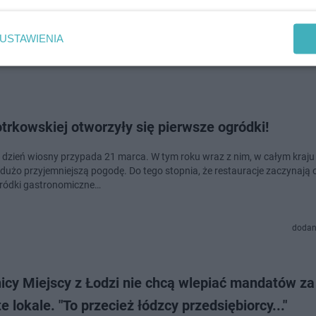
 wnętrzem, ale smaki pozostawiają wiele do życzenia. Sprawdziliśmy, k
w Łodzi uznawane…
USTAWIENIA
dodan
trkowskiej otworzyły się pierwsze ogródki!
 dzień wiosny przypada 21 marca. W tym roku wraz z nim, w całym kraj
użo przyjemniejszą pogodę. Do tego stopnia, że restauracje zaczynają 
ródki gastronomiczne…
dodan
icy Miejscy z Łodzi nie chcą wlepiać mandatów za
e lokale. "To przecież łódzcy przedsiębiorcy..."