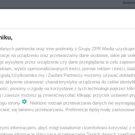
dodano
stiwale, jedno miejsce! Azjatycki i Sakura Japońs
wal w Białymstoku
niku,
owa strefa gastronomiczna to tradycyjne japońskie smaki - od delikatneg
fanych partnerów oraz inne podmioty z Grupy ZPR Media uzyskujem
zne rameny i klasyczne przekąski w tempurze. Nie zabraknie także bogat
cje na urządzeniu oraz przetwarzamy dane osobowe, takie jak unika
i, wśród któ…
je wysyłane przez urządzenie czy dane przeglądania w celu zapewn
klam, wybór spersonalizowanych treści, pomiar reklam i treści, bad
 zgodą Użytkownika my i Zaufani Partnerzy możemy używać dokład
dodano
az aktywnie skanować charakterystykę urządzenia do celów identyfi
ść, prosimy o zgodę na korzystanie z tych technologii poprzez klikn
a i zawsze możesz ją zmienić/wycofać klikając przycisk ustawień pr
Summer City Olsztyn! Przepyszna wizyta w Nova S
ogu strony
. Niektóre rodzaje przetwarzania danych nie wymagaj
CIA]
iwić się takiemu przetwarzaniu. Preferencje będą miały zastosowanie
kolejny piękny wakacyjny dzień, a razem z nim następna akcja olsztyńskie
mer City. Tym razem było kulinarnie, ponieważ odwiedziliśmy jedną z az
szymi informacjami, abyś mógł świadomie i komfortowo korzystać z
ji w stolicy W…
gółowe informacje dotyczące przetwarzania Twoich danych znajdzi