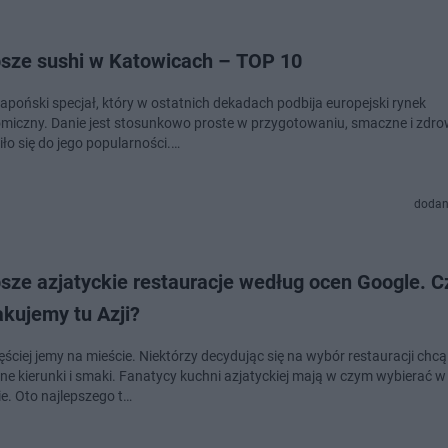
psze sushi w Katowicach – TOP 10
japoński specjał, który w ostatnich dekadach podbija europejski rynek
miczny. Danie jest stosunkowo proste w przygotowaniu, smaczne i zdro
ło się do jego popularności.…
dodan
sze azjatyckie restauracje według ocen Google. C
kujemy tu Azji?
ściej jemy na mieście. Niektórzy decydując się na wybór restauracji chcą
ne kierunki i smaki. Fanatycy kuchni azjatyckiej mają w czym wybierać w
ie. Oto najlepszego t…