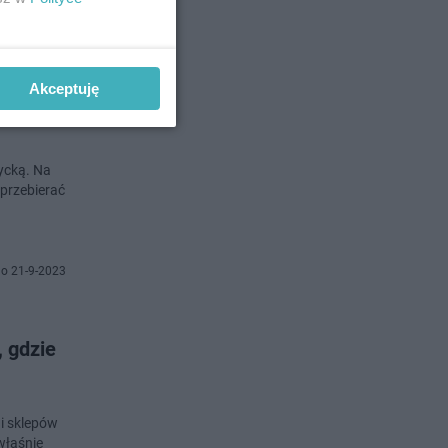
o 24-7-2024
Akceptuję
tycką. Na
 przebierać
o 21-9-2023
 gdzie
 i sklepów
 właśnie