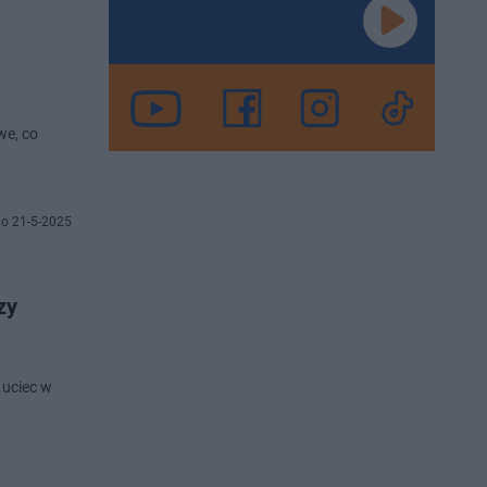
we, co
o 21-5-2025
zy
 uciec w