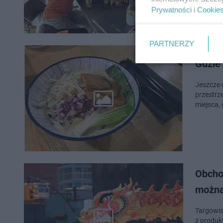
Prywatności
i
Cookie
PARTNERZY
Gdzie 
Jeszcze 
przestrze
miejsca, 
Obcho
można
Targowis
z produkt