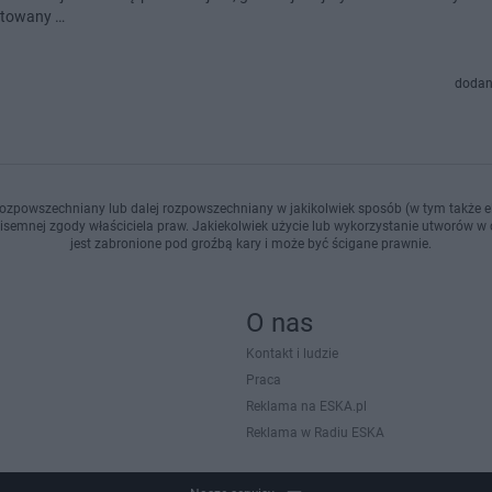
ętowany …
dodan
ozpowszechniany lub dalej rozpowszechniany w jakikolwiek sposób (w tym także el
pisemnej zgody właściciela praw. Jakiekolwiek użycie lub wykorzystanie utworów w c
jest zabronione pod groźbą kary i może być ścigane prawnie.
O nas
Kontakt i ludzie
Praca
Reklama na ESKA.pl
Reklama w Radiu ESKA