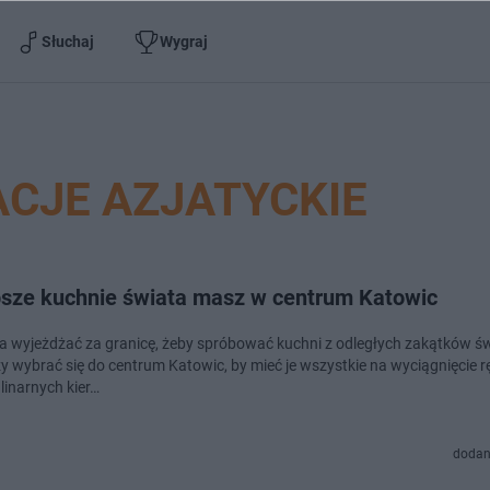
Słuchaj
Wygraj
CJE AZJATYCKIE
psze kuchnie świata masz w centrum Katowic
ba wyjeżdżać za granicę, żeby spróbować kuchni z odległych zakątków św
y wybrać się do centrum Katowic, by mieć je wszystkie na wyciągnięcie r
linarnych kier…
dodan