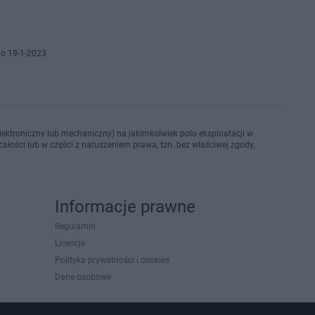
o 19-1-2023
ektroniczny lub mechaniczny) na jakimkolwiek polu eksploatacji w
ałości lub w części z naruszeniem prawa, tzn. bez właściwej zgody,
Informacje prawne
Regulamin
Licencje
Polityka prywatności i cookies
Dane osobowe