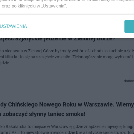
s
oraz po kliknięciu w „Ustawienia”.
dodan
USTAWIENIA
zjeść azjatyckie jedzenie w Zielonej Górze?
do niedawna w Zielonej Górze był mały wybór jeśli chodzi o kuchnię azja
ni kilku lat to się na szczęście zmieniło. Zielonogórzanie mogą wybierać i
gdzie …
dodan
dy Chińskiego Nowego Roku w Warszawie. Wiemy,
 zobaczyć słynny taniec smoka!
ko Bakalarska to miejsce w Warszawie, gdzie znajdziecie najwięcej knajp
ami z Azji. To niewątpliwie miejsce, gdzie bije azjatyckie serce stolicy. To