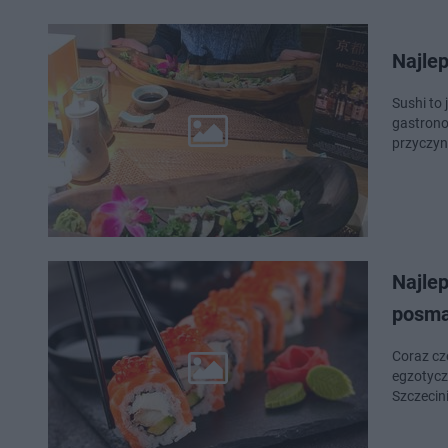
Najle
Sushi to 
gastrono
przyczyni
Najlep
posma
Coraz czę
egzotycz
Szczecin