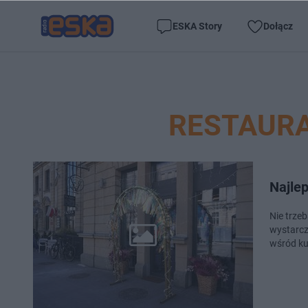
ESKA Story
Dołącz
RESTAURA
Najle
Nie trze
wystarcz
wśród ku