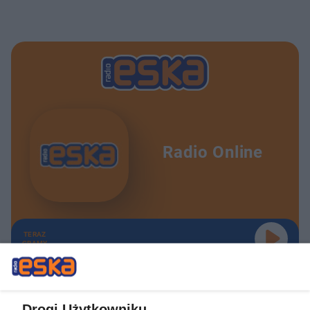
Radio Online
TERAZ
GRAMY
Drogi Użytkowniku,