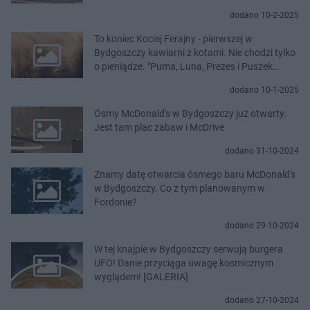
dodano 10-2-2025
To koniec Kociej Ferajny - pierwszej w
Bydgoszczy kawiarni z kotami. Nie chodzi tylko
o pieniądze. "Puma, Luna, Prezes i Puszek
czekają na głaski"
dodano 10-1-2025
Ósmy McDonald's w Bydgoszczy już otwarty.
Jest tam plac zabaw i McDrive
dodano 31-10-2024
Znamy datę otwarcia ósmego baru McDonald's
w Bydgoszczy. Co z tym planowanym w
Fordonie?
dodano 29-10-2024
W tej knajpie w Bydgoszczy serwują burgera
UFO! Danie przyciąga uwagę kosmicznym
wyglądem! [GALERIA]
dodano 27-10-2024