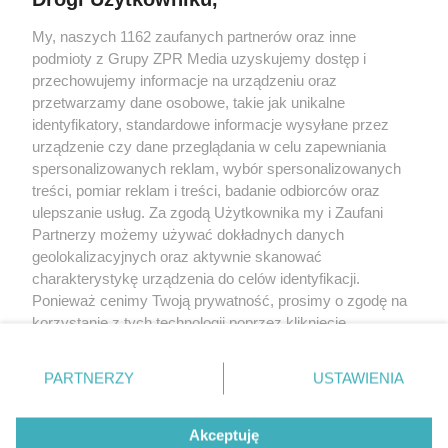
My, naszych 1162 zaufanych partnerów oraz inne
Żaden utwór zamieszczony w serwisie nie może być powielany i
podmioty z Grupy ZPR Media uzyskujemy dostęp i
rozpowszechniany lub dalej rozpowszechniany w jakikolwiek sposób (w
tym także elektroniczny lub mechaniczny) na jakimkolwiek polu
przechowujemy informacje na urządzeniu oraz
eksploatacji w jakiejkolwiek formie, włącznie z umieszczaniem w Internecie
przetwarzamy dane osobowe, takie jak unikalne
bez pisemnej zgody właściciela praw. Jakiekolwiek użycie lub
wykorzystanie utworów w całości lub w części z naruszeniem prawa, tzn.
identyfikatory, standardowe informacje wysyłane przez
bez właściwej zgody, jest zabronione pod groźbą kary i może być ścigane
urządzenie czy dane przeglądania w celu zapewniania
prawnie.
spersonalizowanych reklam, wybór spersonalizowanych
treści, pomiar reklam i treści, badanie odbiorców oraz
ulepszanie usług. Za zgodą Użytkownika my i Zaufani
Partnerzy możemy używać dokładnych danych
geolokalizacyjnych oraz aktywnie skanować
charakterystykę urządzenia do celów identyfikacji.
O nas
Ponieważ cenimy Twoją prywatność, prosimy o zgodę na
korzystanie z tych technologii poprzez kliknięcie
Informacje prawne
„Akceptuję”. Zgoda jest dobrowolna i zawsze możesz ją
zmienić/wycofać klikając przycisk ustawień prywatności
Nasze serwisy
PARTNERZY
USTAWIENIA
znajdujący się w lewym dolnym rogu strony
. Niektóre
rodzaje przetwarzania danych nie wymagają zgody
© 2026 Grupa ZPR Media
Akceptuję
użytkownika, ale masz prawo sprzeciwić się takiemu