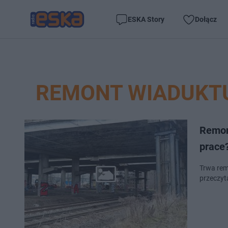
ESKA Story
Dołącz
REMONT WIADUKT
Remon
prace
Trwa rem
przeczyta