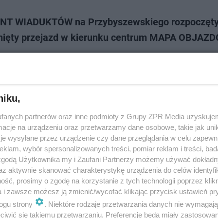
T WIADUKTÓW na Przybyszewskiego rozpoczęty
ięty przejazd w kierunku centrum MAPA OBJAZ
na się gruntowna modernizacja jednej z ważniejszych dróg w Łodzi - ul.
ewskiego. Zaplanowano m.in. wyburzenie wiaduktów, w związku z czym
w i pasażerów MPK-Łódź od środy czeka…
niku,
dodano
fanych partnerów oraz inne podmioty z Grupy ZPR Media uzyskujem
cje na urządzeniu oraz przetwarzamy dane osobowe, takie jak unika
 kierowcy! Wiadukt na Przybyszewskiego zostani
je wysyłane przez urządzenie czy dane przeglądania w celu zapewn
klam, wybór spersonalizowanych treści, pomiar reklam i treści, bad
IĘTY! Kolejne utrudnienia w ruchu
 zgodą Użytkownika my i Zaufani Partnerzy możemy używać dokład
az aktywnie skanować charakterystykę urządzenia do celów identyfi
na Przybyszewskiego, który prowadzi z Widzewa do centrum, już w środę
ść, prosimy o zgodę na korzystanie z tych technologii poprzez klikn
a zostanie zamknięty. Ruch po ul. Przybyszewskiego możliwy będzie tylko
a i zawsze możesz ją zmienić/wycofać klikając przycisk ustawień pr
wiaduktem południowym. W dr…
ogu strony
. Niektóre rodzaje przetwarzania danych nie wymagaj
iwić się takiemu przetwarzaniu. Preferencje będą miały zastosowanie