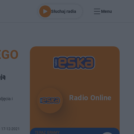
Słuchaj radia
Menu
EGO
ją
Radio Online
jęcia i
 17-12-2021
TERAZ GRAMY