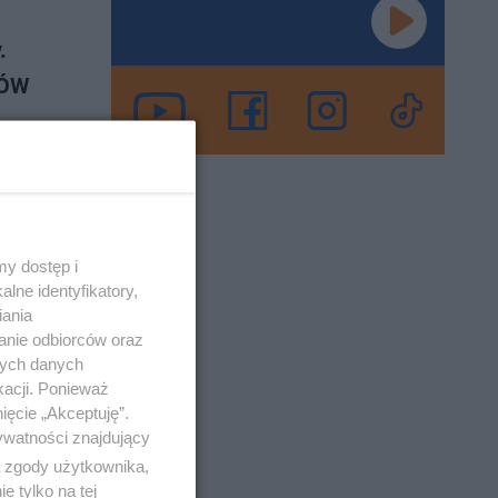
.
DÓW
 17-11-2021
y dostęp i
lne identyfikatory,
e
iania
anie odbiorców oraz
nych danych
kacji. Ponieważ
, 17
ięcie „Akceptuję”.
 na
ywatności znajdujący
ą zgody użytkownika,
 tylko na tej