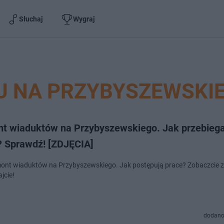
Słuchaj
Wygraj
U NA PRZYBYSZEWSKI
t wiaduktów na Przybyszewskiego. Jak przebiega
? Sprawdź! [ZDJĘCIA]
ont wiaduktów na Przybyszewskiego. Jak postępują prace? Zobaczcie zd
jcie!
dodano