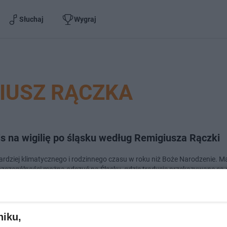
Słuchaj
Wygraj
IUSZ RĄCZKA
s na wigilię po śląsku według Remigiusza Rączki
ardziej klimatycznego i rodzinnego czasu w roku niż Boże Narodzenie. M
szczególności można odczuć na Śląsku, gdzie tradycje przekazywane są 
I tak jak w wigilię ni…
dodano
niku,