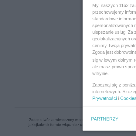
My, naszych 1162 zau
przechowujemy informa
standardowe informac
spersonalizowanych re
ulepszanie usług. Za
geolokalizacyjnych or
cenimy Twoją prywatno
Zgoda jest dobrowoln
się w lewym dolnym r
ale masz prawo sprzec
witrynie.
Zapoznaj się z poniż
internetowych. Szcze
Prywatności
i
Cookie
PARTNERZY
Żaden utwór zamieszczony w serwisie nie może być powielany i r
jakiejkolwiek formie, włącznie z umieszczaniem w Internecie bez 