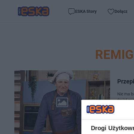
ESKA Story
Dołącz
REMIG
Przepi
Nie ma b
świąt w 
pokoleń. 
Drogi Użytkow