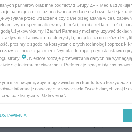
fanych partnerów oraz inne podmioty z Grupy ZPR Media uzyskujem
cje na urządzeniu oraz przetwarzamy dane osobowe, takie jak unika
je wysyłane przez urządzenie czy dane przeglądania w celu zapewn
klam, wybór spersonalizowanych treści, pomiar reklam i treści, bad
 zgodą Użytkownika my i Zaufani Partnerzy możemy używać dokład
az aktywnie skanować charakterystykę urządzenia do celów identyfi
ść, prosimy o zgodę na korzystanie z tych technologii poprzez klikn
a i zawsze możesz ją zmienić/wycofać klikając przycisk ustawień pr
ogu strony
. Niektóre rodzaje przetwarzania danych nie wymagaj
iwić się takiemu przetwarzaniu. Preferencje będą miały zastosowanie
szymi informacjami, abyś mógł świadomie i komfortowo korzystać z
gółowe informacje dotyczące przetwarzania Twoich danych znajdzi
s
oraz po kliknięciu w „Ustawienia”.
USTAWIENIA
ozpowszechniany lub dalej rozpowszechniany w jakikolwiek sposób (w tym także el
pisemnej zgody właściciela praw. Jakiekolwiek użycie lub wykorzystanie utworów w c
jest zabronione pod groźbą kary i może być ścigane prawnie.