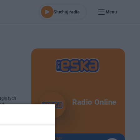
Słuchaj radia
Menu
agię tych
Radio Online
od
 24-12-2024
TERAZ GRAMY