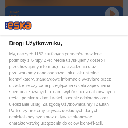
TERAZ
GRAMY
Drogi Użytkowniku,
My, naszych 1162 zaufanych partnerów oraz inne
Żaden utwór zamieszczony w serwisie nie może być powielany i
podmioty z Grupy ZPR Media uzyskujemy dostęp i
rozpowszechniany lub dalej rozpowszechniany w jakikolwiek sposób (w
tym także elektroniczny lub mechaniczny) na jakimkolwiek polu
przechowujemy informacje na urządzeniu oraz
eksploatacji w jakiejkolwiek formie, włącznie z umieszczaniem w Internecie
przetwarzamy dane osobowe, takie jak unikalne
bez pisemnej zgody właściciela praw. Jakiekolwiek użycie lub
wykorzystanie utworów w całości lub w części z naruszeniem prawa, tzn.
identyfikatory, standardowe informacje wysyłane przez
bez właściwej zgody, jest zabronione pod groźbą kary i może być ścigane
urządzenie czy dane przeglądania w celu zapewniania
prawnie.
spersonalizowanych reklam, wybór spersonalizowanych
treści, pomiar reklam i treści, badanie odbiorców oraz
ulepszanie usług. Za zgodą Użytkownika my i Zaufani
Partnerzy możemy używać dokładnych danych
geolokalizacyjnych oraz aktywnie skanować
charakterystykę urządzenia do celów identyfikacji.