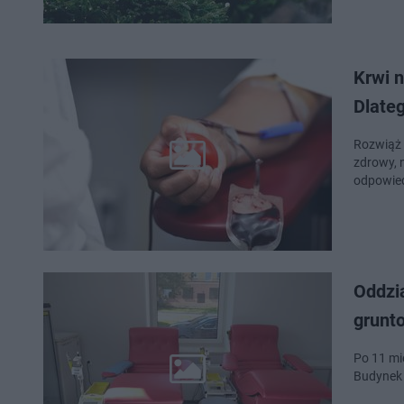
Krwi n
Dlate
Rozwiąż q
zdrowy, na pewno wystarczająco, żeby podzielić się tym cennym płynem z innymi. Spróbuj
odpowied
Oddzi
grunto
Po 11 mi
Budynek 