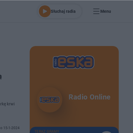
Słuchaj radia
Menu
ą
Radio Online
rkę krwi
o 15-1-2024
TERAZ GRAMY