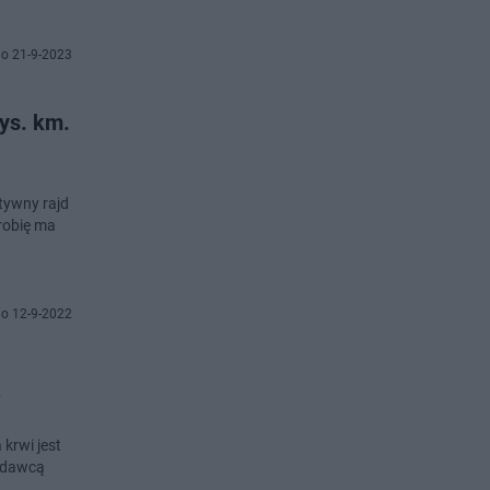
o 21-9-2023
ys. km.
tywny rajd
robię ma
o 12-9-2022
w
krwi jest
ć dawcą