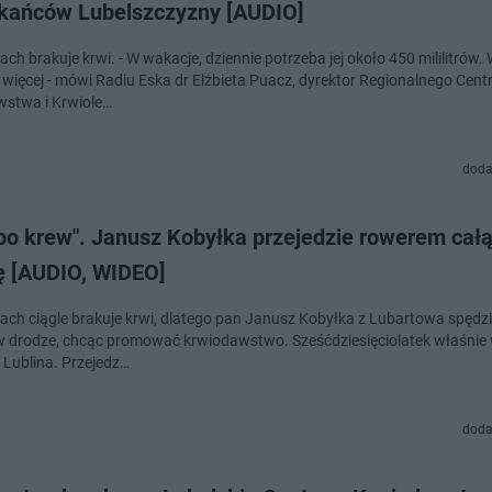
kańców Lubelszczyzny [AUDIO]
ach brakuje krwi. - W wakacje, dziennie potrzeba jej około 450 mililitrów
 więcej - mówi Radiu Eska dr Elżbieta Puacz, dyrektor Regionalnego Cen
stwa i Krwiole…
doda
 po krew". Janusz Kobyłka przejedzie rowerem cał
ę [AUDIO, WIDEO]
alach ciągle brakuje krwi, dlatego pan Janusz Kobyłka z Lubartowa spędz
w drodze, chcąc promować krwiodawstwo. Sześćdziesięciolatek właśnie
 Lublina. Przejedz…
doda