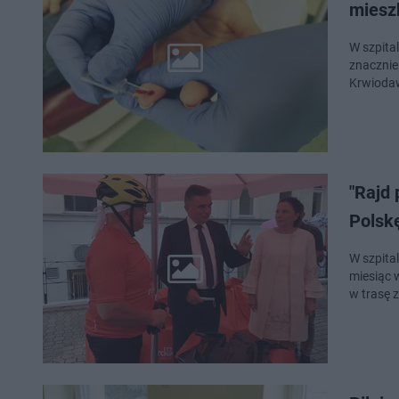
miesz
W szpital
znacznie
Krwiodaw
"Rajd
Polsk
​W szpit
miesiąc 
w trasę z