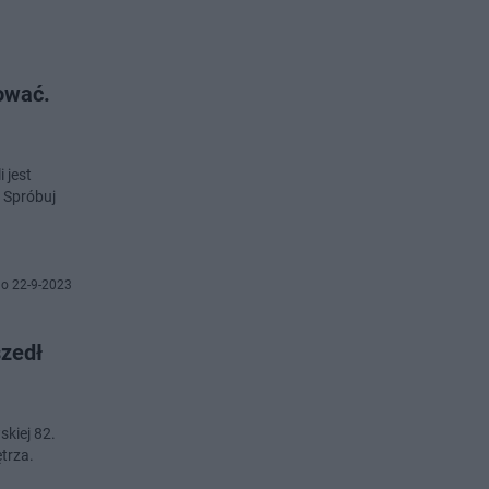
kować.
 jest
o 22-9-2023
zedł
kiej 82.
trza.