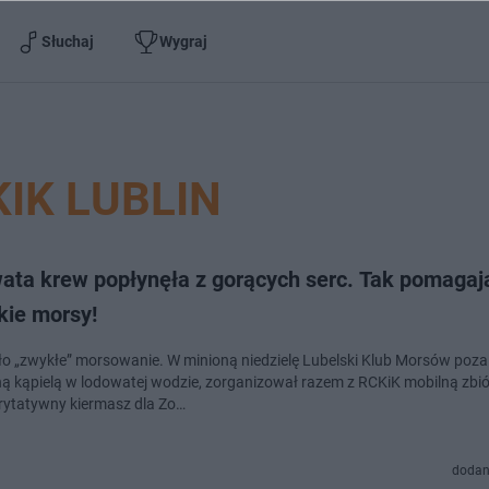
Słuchaj
Wygraj
IK LUBLIN
ata krew popłynęła z gorących serc. Tak pomagaj
kie morsy!
yło „zwykłe” morsowanie. W minioną niedzielę Lubelski Klub Morsów poza
ną kąpielą w lodowatej wodzie, zorganizował razem z RCKiK mobilną zbió
rytatywny kiermasz dla Zo…
dodan