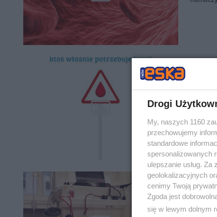
Zamoś
Zapasy t
Drogi Użytkow
My, naszych 1160 zau
przechowujemy informa
standardowe informac
spersonalizowanych re
ulepszanie usług. Za
geolokalizacyjnych or
UMCS 
cenimy Twoją prywatno
[AUDI
Zgoda jest dobrowoln
się w lewym dolnym r