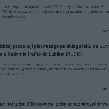
a pierwszego polskiego leku na COVID-19 ruszy pod koniec sierpnia w Lub
 160 litrów osocza z immunoglobulinami (przeciwciałami). Lubelska firm
a stacje krwioda…
doda
bliżej produkcji pierwszego polskiego leku na CO
 z Radomia trafiło do Lublina [AUDIO]
 z osocza zawierającego przeciwciała ozdrowieńców już wkrótce powsta
. ​Płyn pobierany jest w regionalnych centrach krwiodawstwa i krwioleczn
sce. Pierwsza partia…
dodan
nie potrzeba 200 dawców, żeby zabezpieczyć krew