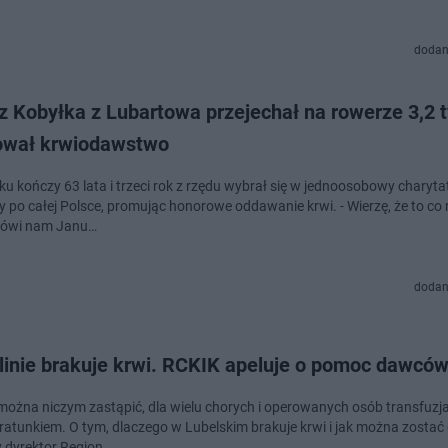
dodan
 Kobyłka z Lubartowa przejechał na rowerze 3,2 t
wał krwiodawstwo
ku kończy 63 lata i trzeci rok z rzędu wybrał się w jednoosobowy charyta
 po całej Polsce, promując honorowe oddawanie krwi. - Wierzę, że to co 
mówi nam Janu…
dodan
linie brakuje krwi. RCKIK apeluje o pomoc dawcó
 można niczym zastąpić, dla wielu chorych i operowanych osób transfuzja 
ratunkiem. O tym, dlaczego w Lubelskim brakuje krwi i jak można zosta
 dyrektor Region…