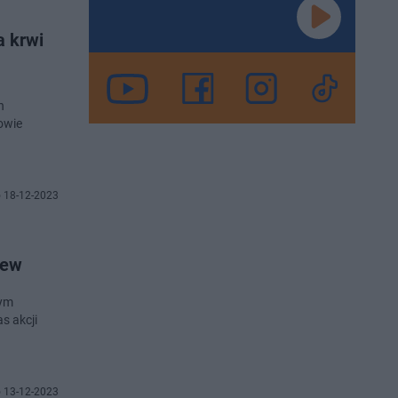
a krwi
h
owie
 18-12-2023
rew
wym
s akcji
 13-12-2023