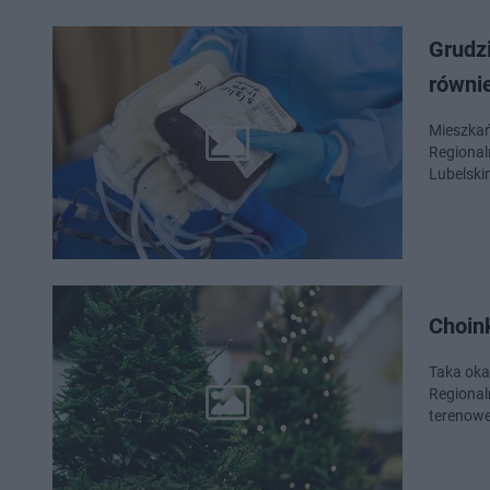
Grudz
równie
Mieszkań
Regional
Lubelski
Choink
Taka oka
Regional
terenowe