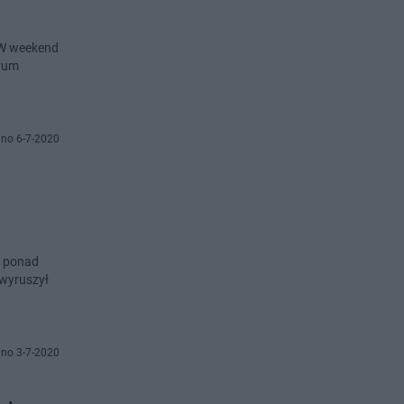
. W weekend
trum
no 6-7-2020
ą
i ponad
 wyruszył
no 3-7-2020