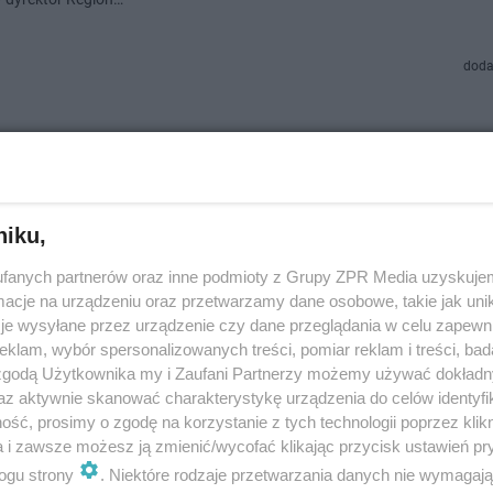
doda
ć: Pilnie potrzebna krew!
ego cennego płynu są na wyczerpaniu. Regionalne Centrum Krwiodawst
niku,
Krwiolecznictwa apeluje o donacje.
fanych partnerów oraz inne podmioty z Grupy ZPR Media uzyskujem
cje na urządzeniu oraz przetwarzamy dane osobowe, takie jak unika
je wysyłane przez urządzenie czy dane przeglądania w celu zapewn
dodan
klam, wybór spersonalizowanych treści, pomiar reklam i treści, bad
 zgodą Użytkownika my i Zaufani Partnerzy możemy używać dokład
az aktywnie skanować charakterystykę urządzenia do celów identyfi
zachęca ozdrowieńców do oddawania osocza do t
ść, prosimy o zgodę na korzystanie z tych technologii poprzez klikn
O]
a i zawsze możesz ją zmienić/wycofać klikając przycisk ustawień pr
ogu strony
. Niektóre rodzaje przetwarzania danych nie wymagaj