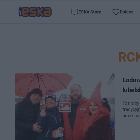
ESKA Story
Dołącz
RCK
Lodow
lubels
To nie b
tradycyj
oraz cha