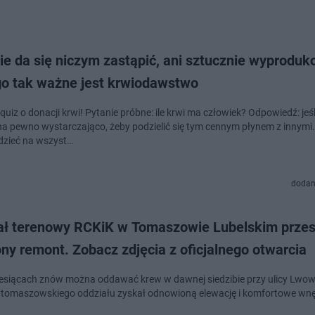
ie da się niczym zastąpić, ani sztucznie wyprodu
go tak ważne jest krwiodawstwo
uiz o donacji krwi! Pytanie próbne: ile krwi ma człowiek? Odpowiedź: jeśli
zieć na wszyst…
dodan
ał terenowy RCKiK w Tomaszowie Lubelskim przes
ny remont. Zobacz zdjęcia z oficjalnego otwarcia
esiącach znów można oddawać krew w dawnej siedzibie przy ulicy Lwows
tomaszowskiego oddziału zyskał odnowioną elewację i komfortowe wnę