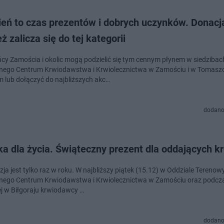
ień to czas prezentów i dobrych uczynków. Donacj
ż zalicza się do tej kategorii
cy Zamościa i okolic mogą podzielić się tym cennym płynem w siedzibac
nego Centrum Krwiodawstwa i Krwiolecznictwa w Zamościu i w Tomasz
m lub dołączyć do najbliższych akc…
dodano
a dla życia. Świąteczny prezent dla oddających k
zja jest tylko raz w roku. W najbliższy piątek (15.12) w Oddziale Tereno
nego Centrum Krwiodawstwa i Krwiolecznictwa w Zamościu oraz podcza
j w Biłgoraju krwiodawcy …
dodano