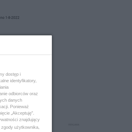
no 1-8-2022
wa i
y dostęp i
lne identyfikatory,
iania
o 10-6-2021
anie odbiorców oraz
nych danych
kacji. Ponieważ
erapii
ięcie „Akceptuję”.
ywatności znajdujący
ą zgody użytkownika,