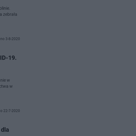
linie.
a zebrała
no 3-8-2020
VID-19.
nie w
ictwa w
o 22-7-2020
 dla