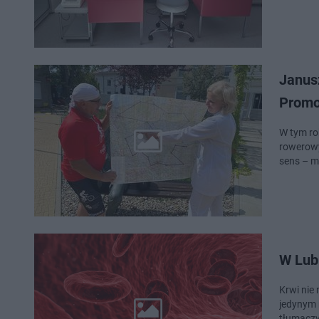
Janusz
Promo
W tym ro
rowerowy
sens – 
W Lub
Krwi nie
jedynym 
tłumaczy