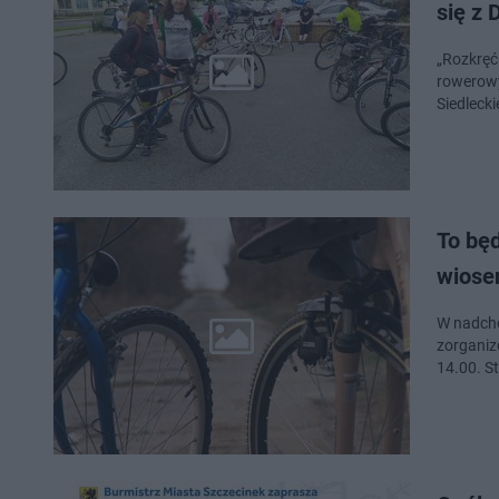
się z 
„Rozkręć
rowerowy
Siedleck
To będ
wiose
W nadcho
zorgani
14.00. St