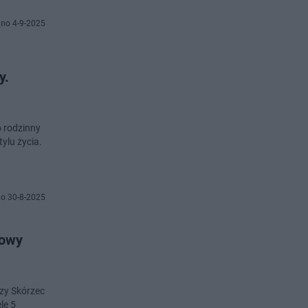
no 4-9-2025
o rodzinny
ylu życia.
o 30-8-2025
rowy
zy Skórzec
lę 5