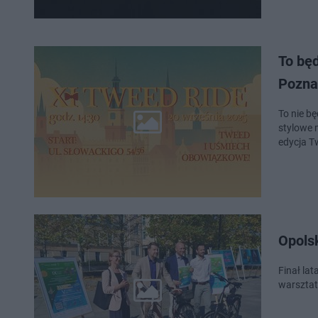
To będ
Pozna
To nie b
stylowe 
edycja T
Opolsk
Finał la