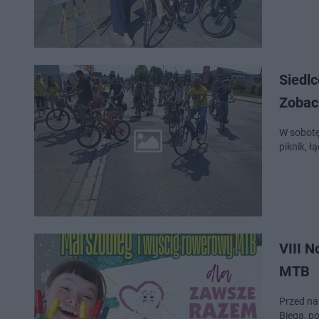
Siedlce: 
Zobacz
W sobotę 
piknik, ł
VIII 
MTB
Przed na
Biega, p