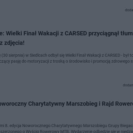
doda
Wielki Finał Wakacji z CARSED przyciągnął tłumy.
 zdjęcia!
(30 sierpnia) w Siedlcach odbył się Wielki Finał Wakacji z CARSED - był t
ączący pasję do motoryzacji z troską o środowisko i promocją zdrowego st
dodan
Noworoczny Charytatywny Marszobieg i Rajd Rowe
mi 8. edycja Noworocznego Charytatywnego Marszobiegu Grupy Biegac
oszerzonego o Wyścig Rowerowy MTB. Wydarzenie odbędzie się w niedzie