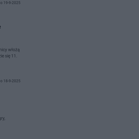
o 19-9-2025
e
nicy włożą
e się 11.
o 18-9-2025
ry,