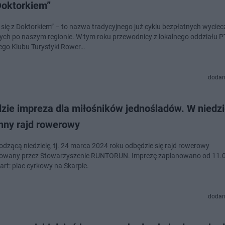
Doktorkiem”
 się z Doktorkiem” – to nazwa tradycyjnego już cyklu bezpłatnych wyciec
ch po naszym regionie. W tym roku przewodnicy z lokalnego oddziału P
iego Klubu Turystyki Rower…
dodan
zie impreza dla miłośników jednośladów. W niedzi
nny rajd rowerowy
dzącą niedzielę, tj. 24 marca 2024 roku odbędzie się rajd rowerowy
zowany przez Stowarzyszenie RUNTORUN. Imprezę zaplanowano od 11.
art: plac cyrkowy na Skarpie.
dodan