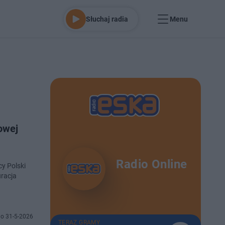
Słuchaj radia
Menu
owej
Radio Online
y Polski
uracja
o 31-5-2026
TERAZ GRAMY