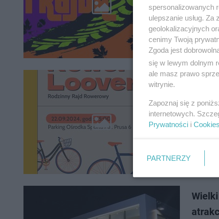
edycja r
spersonalizowanych re
40km. Op
ulepszanie usług. Za
geolokalizacyjnych or
cenimy Twoją prywatno
Zgoda jest dobrowoln
się w lewym dolnym r
ale masz prawo sprzec
witrynie.
Rajd 
Zapoznaj się z poniż
Wspólna 
internetowych. Szcze
grilla. Z
Prywatności
i
Cookie
PARTNERZY
Wielk
atrakcj