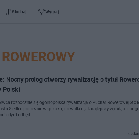
Słuchaj
Wygraj
 ROWEROWY
e: Nocny prolog otworzy rywalizację o tytuł Rower
y Polski
erwca rozpocznie się ogólnopolska rywalizacja o Puchar Rowerowej Stolic
asto Siedlce ponownie włącza się do walki o jak najlepszy wynik, a inaug
nej edycji odbęd…
dodan