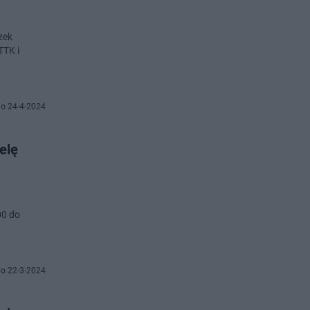
zek
TTK i
o 24-4-2024
elę
00 do
o 22-3-2024