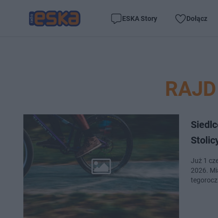
ESKA Story
Dołącz
RAJD
Siedlc
Stolic
Już 1 cz
2026. Mi
tegorocz