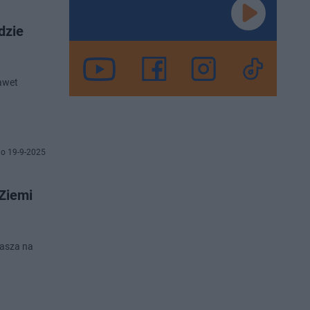
dzie
nawet
o 19-9-2025
Ziemi