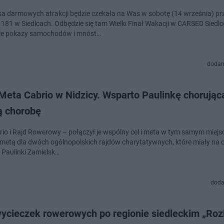
a darmowych atrakcji będzie czekała na Was w sobotę (14 września) pr
j 181 w Siedlcach. Odbędzie się tam Wielki Finał Wakacji w CARSED Siedlc
ie pokazy samochodów i mnóst…
dodan
Meta Cabrio w Nidzicy. Wsparto Paulinkę chorując
ą chorobę
rio i Rajd Rowerowy – połączył je wspólny cel i meta w tym samym miejs
ę metą dla dwóch ogólnopolskich rajdów charytatywnych, które miały na c
 Paulinki Zamielsk…
doda
wycieczek rowerowych po regionie siedleckim „Roz