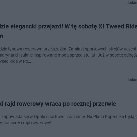
dodan
zie elegancki przejazd! W tę sobotę XI Tweed Rid
ń
ędzie typowa rowerowa przejażdżka. Zamiast sportowych strojów uczest
marynarki i suknie inspirowane modą sprzed stu lat. Już w sobotę odbędzi
weed Ride w Po…
dodan
i rajd rowerowy wraca po rocznej przerwie
ta zapowiada się w Opolu sportowo i rodzinnie. Na Placu Kopernika będą g
warsztaty, koncerty i rajd rowerowy!