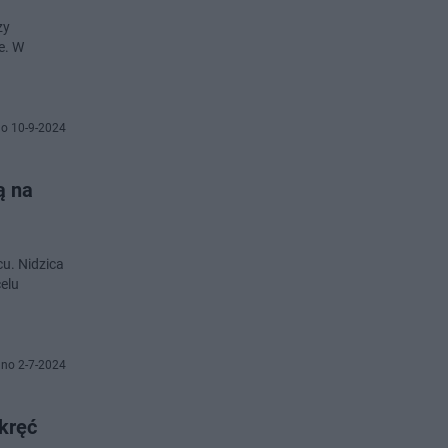
zy
e. W
o 10-9-2024
ą na
cu. Nidzica
elu
no 2-7-2024
kręć