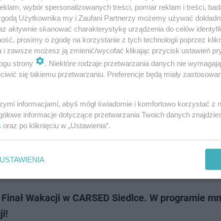
ajdu rowerowego – frajda MTB! Do przejechania będzie jedna z dwóch tras
klam, wybór spersonalizowanych treści, pomiar reklam i treści, bad
rócz tego na tra…
 zgodą Użytkownika my i Zaufani Partnerzy możemy używać dokład
az aktywnie skanować charakterystykę urządzenia do celów identyfi
ść, prosimy o zgodę na korzystanie z tych technologii poprzez klikn
dodano
a i zawsze możesz ją zmienić/wycofać klikając przycisk ustawień pr
ogu strony
. Niektóre rodzaje przetwarzania danych nie wymagaj
iwić się takiemu przetwarzaniu. Preferencje będą miały zastosowanie
rowerowy ulicami Siedlec
szymi informacjami, abyś mógł świadomie i komfortowo korzystać z
aktywność fizyczna na świeżym powietrzu, a później integracja przy kieł
gółowe informacje dotyczące przetwarzania Twoich danych znajdzi
 taką propozycją na spędzenie niedzieli wychodzi Agencja Rozwoju Miasta 
s
oraz po kliknięciu w „Ustawienia”.
USTAWIENIA
dodan
i Finał Wakacji w CARSED Siedlce. W programie m
i!