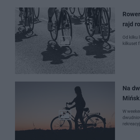
Rowerz
rajd 
Od kilku 
kilkuset
Na dw
Mińsk
W weekend 20–21 września L
dwudniow
rekreacy