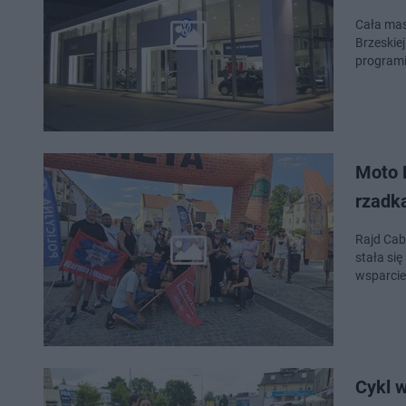
Cała mas
Brzeskie
program
Moto 
rzadk
Rajd Cab
stała si
wsparcie
Cykl 