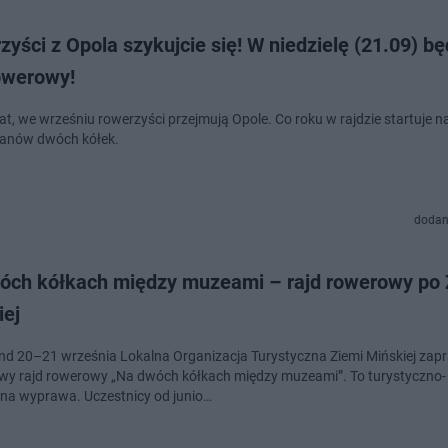
yści z Opola szykujcie się! W niedzielę (21.09) bę
rowerowy!
lat, we wrześniu rowerzyści przejmują Opole. Co roku w rajdzie startuje 
 fanów dwóch kółek.
dodan
óch kółkach między muzeami – rajd rowerowy po 
iej
okalna Organizacja Turystyczna Ziemi Mińskiej zaprasza na
y rajd rowerowy „Na dwóch kółkach między muzeami”. To turystyczno-
jna wyprawa. Uczestnicy od junio…