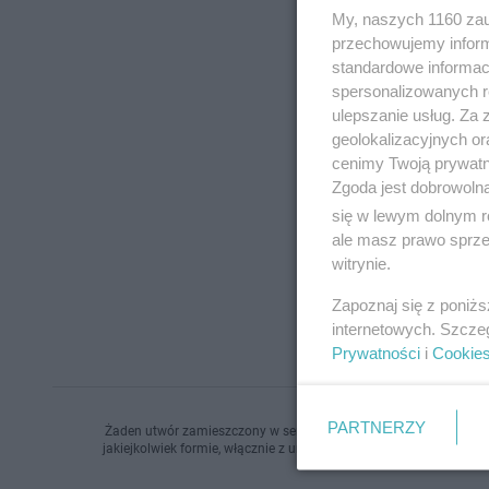
My, naszych 1160 zau
przechowujemy informa
standardowe informac
spersonalizowanych re
ulepszanie usług. Za
geolokalizacyjnych or
cenimy Twoją prywatno
Zgoda jest dobrowoln
się w lewym dolnym r
ale masz prawo sprzec
witrynie.
Zapoznaj się z poniż
internetowych. Szcze
Prywatności
i
Cookie
PARTNERZY
Żaden utwór zamieszczony w serwisie nie może być powielany i r
jakiejkolwiek formie, włącznie z umieszczaniem w Internecie bez 