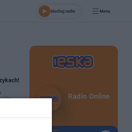
Słuchaj radia
Menu
zykach!
o
Radio Online
rystów.
o 27-2-2024
TERAZ GRAMY