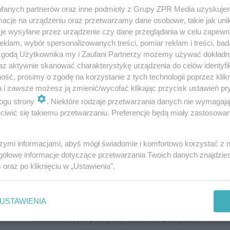
fanych partnerów oraz inne podmioty z Grupy ZPR Media uzyskujem
cje na urządzeniu oraz przetwarzamy dane osobowe, takie jak unika
je wysyłane przez urządzenie czy dane przeglądania w celu zapewn
klam, wybór spersonalizowanych treści, pomiar reklam i treści, bad
 zgodą Użytkownika my i Zaufani Partnerzy możemy używać dokład
az aktywnie skanować charakterystykę urządzenia do celów identyfi
ść, prosimy o zgodę na korzystanie z tych technologii poprzez klikn
a i zawsze możesz ją zmienić/wycofać klikając przycisk ustawień pr
ogu strony
. Niektóre rodzaje przetwarzania danych nie wymagaj
iwić się takiemu przetwarzaniu. Preferencje będą miały zastosowanie
szymi informacjami, abyś mógł świadomie i komfortowo korzystać z
gółowe informacje dotyczące przetwarzania Twoich danych znajdzi
s
oraz po kliknięciu w „Ustawienia”.
USTAWIENIA
ozpowszechniany lub dalej rozpowszechniany w jakikolwiek sposób (w tym także el
pisemnej zgody właściciela praw. Jakiekolwiek użycie lub wykorzystanie utworów w c
jest zabronione pod groźbą kary i może być ścigane prawnie.