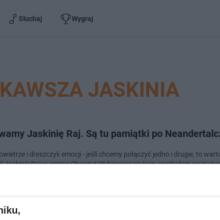
Słuchaj
Wygraj
EKAWSZA JASKINIA
wamy Jaskinię Raj. Są tu pamiątki po Neandertalc
wietrze i dreszczyk emocji - jeśli chcemy połączyć jedno i drugie, to wart
ć Jaskinię Raj w gminie Chęciny! Wybierając się tam, spotkałem grupy tu
 przyjechali po ra…
dodan
niku,