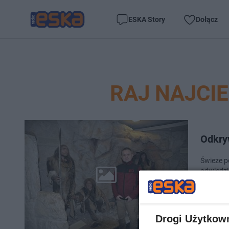
ESKA Story
Dołącz
RAJ NAJCI
Odkry
Świeże po
odwiedzi
Niektórzy
Drogi Użytkow