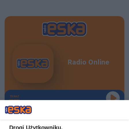
Radio Online
TERAZ
GRAMY
Drogi Użytkowniku,