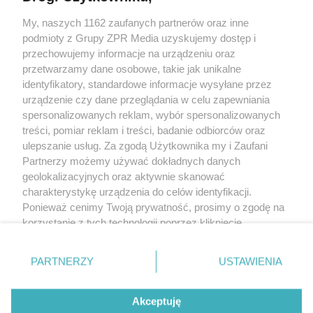
My, naszych 1162 zaufanych partnerów oraz inne
Żaden utwór zamieszczony w serwisie nie może być powielany i
podmioty z Grupy ZPR Media uzyskujemy dostęp i
rozpowszechniany lub dalej rozpowszechniany w jakikolwiek sposób (w
tym także elektroniczny lub mechaniczny) na jakimkolwiek polu
przechowujemy informacje na urządzeniu oraz
eksploatacji w jakiejkolwiek formie, włącznie z umieszczaniem w Internecie
przetwarzamy dane osobowe, takie jak unikalne
bez pisemnej zgody właściciela praw. Jakiekolwiek użycie lub
wykorzystanie utworów w całości lub w części z naruszeniem prawa, tzn.
identyfikatory, standardowe informacje wysyłane przez
bez właściwej zgody, jest zabronione pod groźbą kary i może być ścigane
urządzenie czy dane przeglądania w celu zapewniania
prawnie.
spersonalizowanych reklam, wybór spersonalizowanych
treści, pomiar reklam i treści, badanie odbiorców oraz
ulepszanie usług. Za zgodą Użytkownika my i Zaufani
Partnerzy możemy używać dokładnych danych
geolokalizacyjnych oraz aktywnie skanować
charakterystykę urządzenia do celów identyfikacji.
O nas
Ponieważ cenimy Twoją prywatność, prosimy o zgodę na
korzystanie z tych technologii poprzez kliknięcie
Informacje prawne
„Akceptuję”. Zgoda jest dobrowolna i zawsze możesz ją
zmienić/wycofać klikając przycisk ustawień prywatności
Nasze serwisy
PARTNERZY
USTAWIENIA
znajdujący się w lewym dolnym rogu strony
. Niektóre
rodzaje przetwarzania danych nie wymagają zgody
© 2026 Grupa ZPR Media
Akceptuję
użytkownika, ale masz prawo sprzeciwić się takiemu