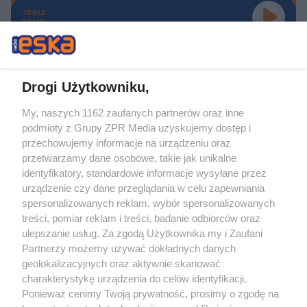
TERAZ
GRAMY
Drogi Użytkowniku,
My, naszych 1162 zaufanych partnerów oraz inne
Żaden utwór zamieszczony w serwisie nie może być powielany i
podmioty z Grupy ZPR Media uzyskujemy dostęp i
rozpowszechniany lub dalej rozpowszechniany w jakikolwiek sposób (w
tym także elektroniczny lub mechaniczny) na jakimkolwiek polu
przechowujemy informacje na urządzeniu oraz
eksploatacji w jakiejkolwiek formie, włącznie z umieszczaniem w Internecie
przetwarzamy dane osobowe, takie jak unikalne
bez pisemnej zgody właściciela praw. Jakiekolwiek użycie lub
wykorzystanie utworów w całości lub w części z naruszeniem prawa, tzn.
identyfikatory, standardowe informacje wysyłane przez
bez właściwej zgody, jest zabronione pod groźbą kary i może być ścigane
urządzenie czy dane przeglądania w celu zapewniania
prawnie.
spersonalizowanych reklam, wybór spersonalizowanych
treści, pomiar reklam i treści, badanie odbiorców oraz
ulepszanie usług. Za zgodą Użytkownika my i Zaufani
Partnerzy możemy używać dokładnych danych
geolokalizacyjnych oraz aktywnie skanować
charakterystykę urządzenia do celów identyfikacji.
O nas
Ponieważ cenimy Twoją prywatność, prosimy o zgodę na