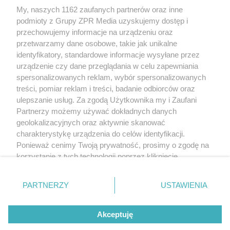
My, naszych 1162 zaufanych partnerów oraz inne
Żaden utwór zamieszczony w serwisie nie może być powielany i
podmioty z Grupy ZPR Media uzyskujemy dostęp i
rozpowszechniany lub dalej rozpowszechniany w jakikolwiek sposób (w
tym także elektroniczny lub mechaniczny) na jakimkolwiek polu
przechowujemy informacje na urządzeniu oraz
eksploatacji w jakiejkolwiek formie, włącznie z umieszczaniem w Internecie
przetwarzamy dane osobowe, takie jak unikalne
bez pisemnej zgody właściciela praw. Jakiekolwiek użycie lub
identyfikatory, standardowe informacje wysyłane przez
wykorzystanie utworów w całości lub w części z naruszeniem prawa, tzn.
bez właściwej zgody, jest zabronione pod groźbą kary i może być ścigane
urządzenie czy dane przeglądania w celu zapewniania
prawnie.
spersonalizowanych reklam, wybór spersonalizowanych
treści, pomiar reklam i treści, badanie odbiorców oraz
ulepszanie usług. Za zgodą Użytkownika my i Zaufani
Partnerzy możemy używać dokładnych danych
geolokalizacyjnych oraz aktywnie skanować
charakterystykę urządzenia do celów identyfikacji.
Ponieważ cenimy Twoją prywatność, prosimy o zgodę na
O nas
korzystanie z tych technologii poprzez kliknięcie
Informacje prawne
„Akceptuję”. Zgoda jest dobrowolna i zawsze możesz ją
zmienić/wycofać klikając przycisk ustawień prywatności
Nasze serwisy
PARTNERZY
USTAWIENIA
znajdujący się w lewym dolnym rogu strony
. Niektóre
rodzaje przetwarzania danych nie wymagają zgody
© 2026 Grupa ZPR Media
Akceptuję
użytkownika, ale masz prawo sprzeciwić się takiemu
przetwarzaniu. Preferencje będą miały zastosowanie tylko