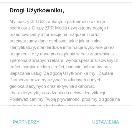
Drogi Użytkowniku,
My, naszych 1162 zaufanych partnerów oraz inne
Żaden utwór zamieszczony w serwisie nie może być powielany i
podmioty z Grupy ZPR Media uzyskujemy dostęp i
rozpowszechniany lub dalej rozpowszechniany w jakikolwiek sposób (w
tym także elektroniczny lub mechaniczny) na jakimkolwiek polu
przechowujemy informacje na urządzeniu oraz
eksploatacji w jakiejkolwiek formie, włącznie z umieszczaniem w Internecie
przetwarzamy dane osobowe, takie jak unikalne
bez pisemnej zgody właściciela praw. Jakiekolwiek użycie lub
wykorzystanie utworów w całości lub w części z naruszeniem prawa, tzn.
identyfikatory, standardowe informacje wysyłane przez
bez właściwej zgody, jest zabronione pod groźbą kary i może być ścigane
urządzenie czy dane przeglądania w celu zapewniania
prawnie.
spersonalizowanych reklam, wybór spersonalizowanych
treści, pomiar reklam i treści, badanie odbiorców oraz
ulepszanie usług. Za zgodą Użytkownika my i Zaufani
Partnerzy możemy używać dokładnych danych
geolokalizacyjnych oraz aktywnie skanować
charakterystykę urządzenia do celów identyfikacji.
O nas
Ponieważ cenimy Twoją prywatność, prosimy o zgodę na
korzystanie z tych technologii poprzez kliknięcie
Informacje prawne
„Akceptuję”. Zgoda jest dobrowolna i zawsze możesz ją
zmienić/wycofać klikając przycisk ustawień prywatności
Nasze serwisy
PARTNERZY
USTAWIENIA
znajdujący się w lewym dolnym rogu strony
. Niektóre