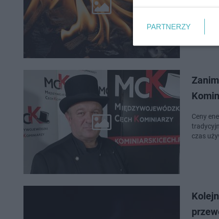
Palenie 
probleme
zbliżają
PARTNERZY
Zanim
Komin
Ceny ene
tradycyj
czas uży
Kolejn
przew