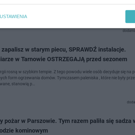
w piecu nieodpowiednimi materiałami może być w tym roku prawdziwym
m. Nestor tarnowskich kominiarzy Stanisław Lemek jest zaniepokojony
cym się sezonem grzewczym. Jego zdaniem,…
USTAWIENIA
dodano
 zapalisz w starym piecu, SPRAWDŹ instalacje.
iarze w Tarnowie OSTRZEGAJĄ przed sezonem
rgii rosną w szybkim tempie. Z tego powodu wiele osób decyduje się na 
nych form ogrzewania domów. Tymczasem paleniska , które nie były prze
wane, stanowią p…
doda
y pożar w Parszowie. Tym razem paliła się sadza 
odzie kominowym