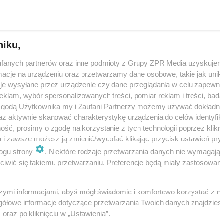
 zapewniają, że sytuacja z…
dodan
niku,
fanych partnerów oraz inne podmioty z Grupy ZPR Media uzyskujem
 sadzy i zatrucia tlenkiem węgla w Małopolsce. L
cje na urządzeniu oraz przetwarzamy dane osobowe, takie jak unika
ażające
je wysyłane przez urządzenie czy dane przeglądania w celu zapewn
klam, wybór spersonalizowanych treści, pomiar reklam i treści, bad
on grzewczy, który rozpoczął się w październiku trwa w najlepsze. W Kr
 zgodą Użytkownika my i Zaufani Partnerzy możemy używać dokład
twie małopolskim wciąż dochodzi do pożarów sadzy w kominach i zatru
az aktywnie skanować charakterystykę urządzenia do celów identyfi
traż Pożarna nie…
ść, prosimy o zgodę na korzystanie z tych technologii poprzez klikn
a i zawsze możesz ją zmienić/wycofać klikając przycisk ustawień pr
ogu strony
. Niektóre rodzaje przetwarzania danych nie wymagaj
dodan
iwić się takiemu przetwarzaniu. Preferencje będą miały zastosowanie
nie można palić w piecu? Nestor tarnowskich komi
szymi informacjami, abyś mógł świadomie i komfortowo korzystać z
ega przed paleniem byle czym
gółowe informacje dotyczące przetwarzania Twoich danych znajdzi
s
oraz po kliknięciu w „Ustawienia”.