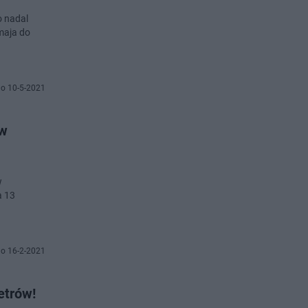
o nadal
maja do
o 10-5-2021
ów
w
a 13
o 16-2-2021
etrów!