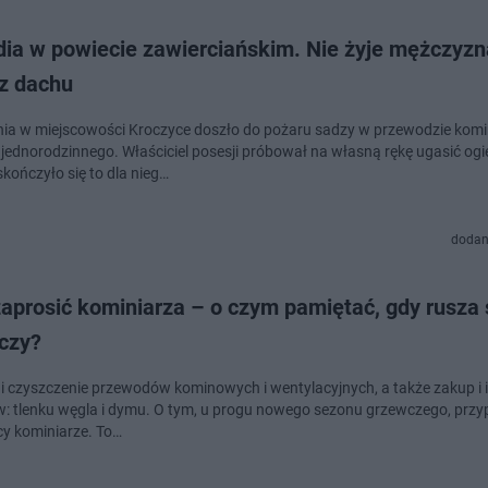
ia w powiecie zawierciańskim. Nie żyje mężczyzna
 z dachu
nia w miejscowości Kroczyce doszło do pożaru sadzy w przewodzie ko
jednorodzinnego. Właściciel posesji próbował na własną rękę ugasić ogi
skończyło się to dla nieg…
dodan
zaprosić kominiarza – o czym pamiętać, gdy rusza
czy?
 i czyszczenie przewodów kominowych i wentylacyjnych, a także zakup i i
w: tlenku węgla i dymu. O tym, u progu nowego sezonu grzewczego, prz
y kominiarze. To…