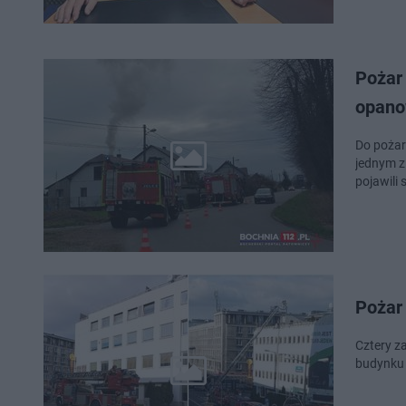
Pożar
opano
Do pożar
jednym z
pojawili 
Pożar 
Cztery z
budynku 