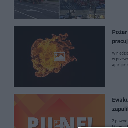
Pożar
pracuj
W niedzi
w przewo
apeluje 
Ewaku
zapali
Z powodu
Marwałdz