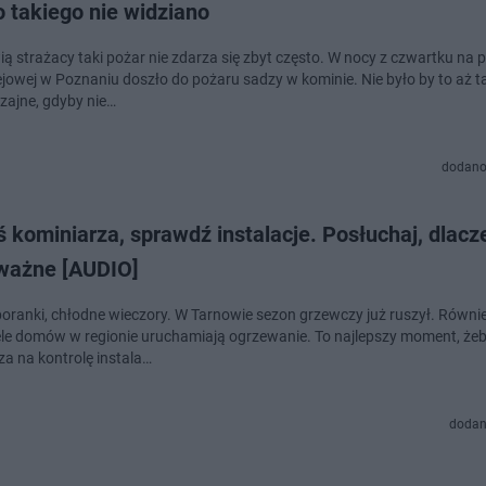
 takiego nie widziano
ą strażacy taki pożar nie zdarza się zbyt często. W nocy z czwartku na p
lejowej w Poznaniu doszło do pożaru sadzy w kominie. Nie było by to aż t
ajne, gdyby nie…
dodano
 kominiarza, sprawdź instalacje. Posłuchaj, dlacz
 ważne [AUDIO]
poranki, chłodne wieczory. W Tarnowie sezon grzewczy już ruszył. Równi
ele domów w regionie uruchamiają ogrzewanie. To najlepszy moment, żeb
za na kontrolę instala…
dodan