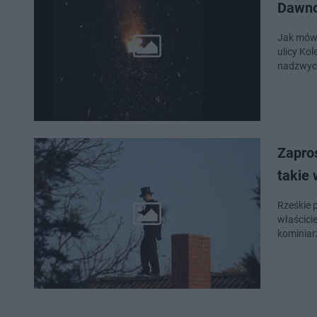
Dawno
Jak mówi
ulicy Ko
nadzwycz
Zaproś
takie
Rześkie 
właścici
kominiar