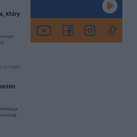
, który
minowym.
eń,
o 31-1-2025
 sezon
nstalacja
ypominają