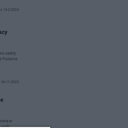
o 14-2-2024
acy
aru sadzy
aż Pożarna
 26-11-2023
ie
wowej w
 osób.