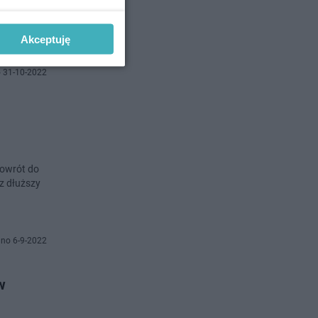
Akceptuję
 31-10-2022
powrót do
z dłuższy
no 6-9-2022
w