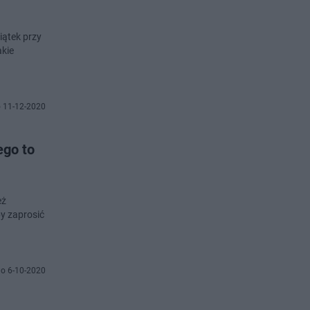
iątek przy
akie
 11-12-2020
ego to
eż
y zaprosić
o 6-10-2020