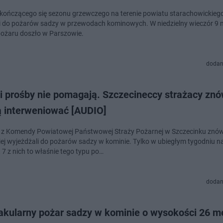
ończącego się sezonu grzewczego na terenie powiatu starachowickieg
 do pożarów sadzy w przewodach kominowych. W niedzielny wieczór 9 
pożaru doszło w Parszowie.
dodan
 i prośby nie pomagają. Szczecineccy strażacy zn
 interweniować [AUDIO]
 z Komendy Powiatowej Państwowej Straży Pożarnej w Szczecinku znó
iej wyjeżdżali do pożarów sadzy w kominie. Tylko w ubiegłym tygodniu n
 7 z nich to właśnie tego typu po…
dodan
akularny pożar sadzy w kominie o wysokości 26 m