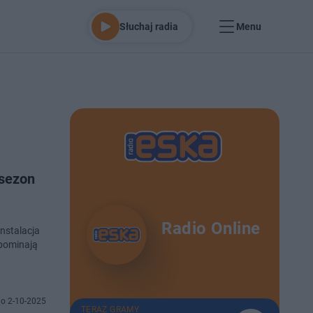
Słuchaj radia
Menu
 sezon
Radio Online
nstalacja
ypominają
o 2-10-2025
TERAZ GRAMY