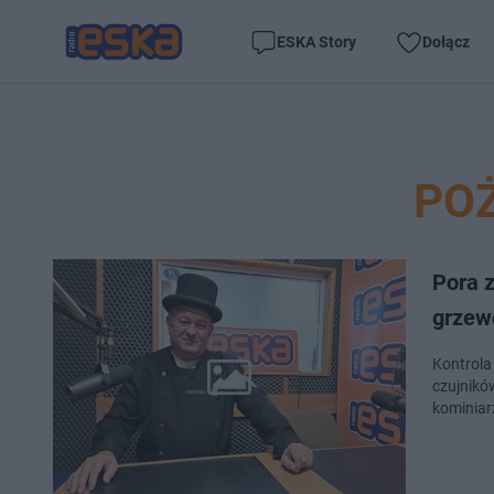
ESKA Story
Dołącz
PO
Pora 
grzew
Kontrola
czujnikó
kominiar