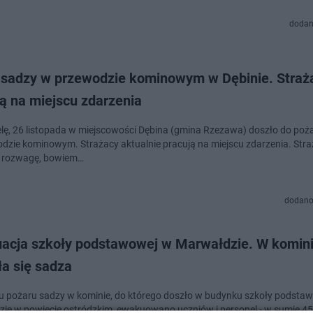
dodan
 sadzy w przewodzie kominowym w Dębinie. Straż
ą na miejscu zdarzenia
elę, 26 listopada w miejscowości Dębina (gmina Rzezawa) doszło do poż
dzie kominowym. Strażacy aktualnie pracują na miejscu zdarzenia. Str
o rozwagę, bowiem…
dodano
acja szkoły podstawowej w Marwałdzie. W komin
ła się sadza
 pożaru sadzy w kominie, do którego doszło w budynku szkoły podsta
ie w powiecie ostródzkim, ewakuowano uczniów i personel - w sumie 45