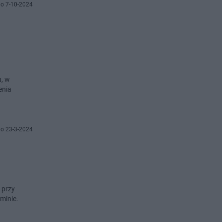
o 7-10-2024
, w
enia
o 23-3-2024
 przy
minie.