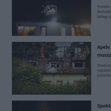
Pomimo k
dochodzi
takiego 
Apele
muszą
Strażacy
najczęśc
pożarów,
Spekt