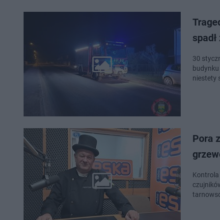
Traged
spadł
30 stycz
budynku 
niestety 
Pora 
grzew
Kontrola
czujnikó
tarnowsc