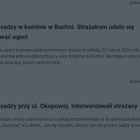
dodan
 sadzy w kominie w Bochni. Strażakom udało się
wać ogień
u sadzy w przewodzie kominowym doszło w sobotę, 23 marca 2024 roku
 domów jednorodzinnych przy ulicy Smyków w Bochni. Na miejscu zdarz
się strażacy, którzy natychmiast…
dodan
sadzy przy ul. Okopowej. Interweniowali strażacy
astępy straży pożarnej wraz z policją interweniowały w środowe południe
„Sanitasu” w Lublinie. Jak się okazało, doszło tam do pożaru sadzy w ko