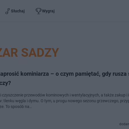
Słuchaj
Wygraj
ŻAR SADZY
zaprosić kominiarza – o czym pamiętać, gdy rusza
czy?
 i czyszczenie przewodów kominowych i wentylacyjnych, a także zakup i i
w: tlenku węgla i dymu. O tym, u progu nowego sezonu grzewczego, prz
ze. To sposób na…
dodan