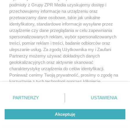
Żaden utwór zamieszczony w serwisie nie może być powielany i
podmioty z Grupy ZPR Media uzyskujemy dostęp i
rozpowszechniany lub dalej rozpowszechniany w jakikolwiek sposób (w
tym także elektroniczny lub mechaniczny) na jakimkolwiek polu
przechowujemy informacje na urządzeniu oraz
eksploatacji w jakiejkolwiek formie, włącznie z umieszczaniem w Internecie
przetwarzamy dane osobowe, takie jak unikalne
bez pisemnej zgody właściciela praw. Jakiekolwiek użycie lub
identyfikatory, standardowe informacje wysyłane przez
wykorzystanie utworów w całości lub w części z naruszeniem prawa, tzn.
bez właściwej zgody, jest zabronione pod groźbą kary i może być ścigane
urządzenie czy dane przeglądania w celu zapewniania
prawnie.
spersonalizowanych reklam, wybór spersonalizowanych
treści, pomiar reklam i treści, badanie odbiorców oraz
ulepszanie usług. Za zgodą Użytkownika my i Zaufani
Partnerzy możemy używać dokładnych danych
geolokalizacyjnych oraz aktywnie skanować
charakterystykę urządzenia do celów identyfikacji.
Ponieważ cenimy Twoją prywatność, prosimy o zgodę na
O nas
korzystanie z tych technologii poprzez kliknięcie
Informacje prawne
„Akceptuję”. Zgoda jest dobrowolna i zawsze możesz ją
zmienić/wycofać klikając przycisk ustawień prywatności
Nasze serwisy
PARTNERZY
USTAWIENIA
znajdujący się w lewym dolnym rogu strony
. Niektóre
rodzaje przetwarzania danych nie wymagają zgody
© 2026 Grupa ZPR Media
Akceptuję
użytkownika, ale masz prawo sprzeciwić się takiemu
przetwarzaniu. Preferencje będą miały zastosowanie tylko
na tej witrynie.