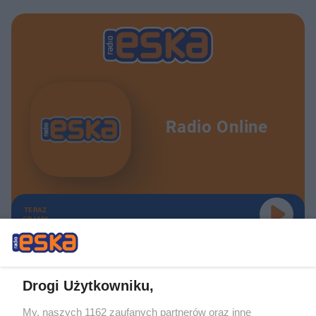
Radio Online
TERAZ
GRAMY
Drogi Użytkowniku,
My, naszych 1162 zaufanych partnerów oraz inne