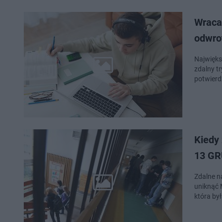
Wraca
odwro
Najwięks
zdalny t
potwierd
Kiedy
13 GR
Zdalne n
uniknąć 
która by