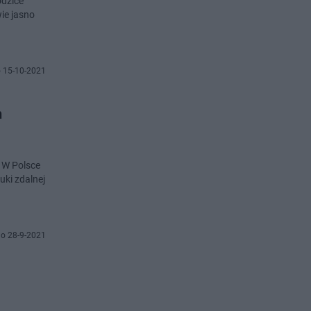
odzice
wie jasno
 15-10-2021
h
. W Polsce
uki zdalnej
o 28-9-2021