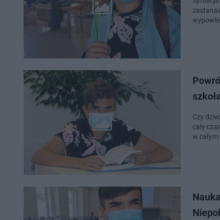
Sytuacja
zastanawi
wypowied
Powró
szkoł
Czy dzie
cały cza
w całym 
Nauka
Niepo