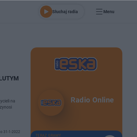
Słuchaj radia
Menu
w LUTYM
Radio Online
ycieli na
rzynosi
o 31-1-2022
TERAZ GRAMY