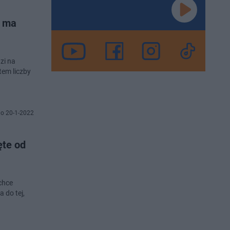
e ma
zi na
tem liczby
o 20-1-2022
ęte od
chce
 do tej,