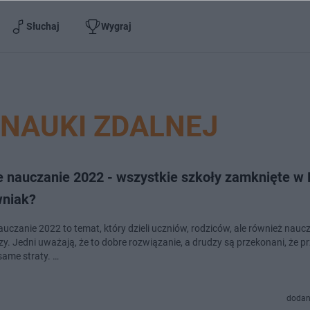
Słuchaj
Wygraj
NAUKI ZDALNEJ
e nauczanie 2022 - wszystkie szkoły zamknięte 
wniak?
uczanie 2022 to temat, który dzieli uczniów, rodziców, ale również naucz
y. Jedni uważają, że to dobre rozwiązanie, a drudzy są przekonani, że p
same straty. …
dodan