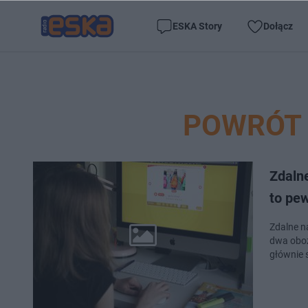
ESKA Story
Dołącz
POWRÓT 
Zdaln
to pe
Zdalne na
dwa oboz
głównie 