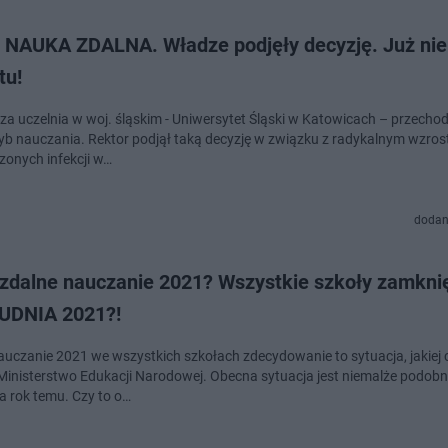
 NAUKA ZDALNA. Władze podjęły decyzję. Już ni
tu!
za uczelnia w woj. śląskim - Uniwersytet Śląski w Katowicach – przechod
ryb nauczania. Rektor podjął taką decyzję w związku z radykalnym wzros
zonych infekcji w…
dodan
 zdalne nauczanie 2021? Wszystkie szkoły zamkni
UDNIA 2021?!
auczanie 2021 we wszystkich szkołach zdecydowanie to sytuacja, jakiej 
Ministerstwo Edukacji Narodowej. Obecna sytuacja jest niemalże podobna
ła rok temu. Czy to o…