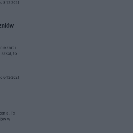
o 8-12-2021
czniów
ie żart i
 szkół, to
o 6-12-2021
enia. To
niów w