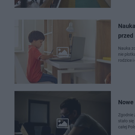
Nauka
przed
Nauka zd
nie plotk
rodzice i
Nowe 
Zgodnie 
stało si
całej Po