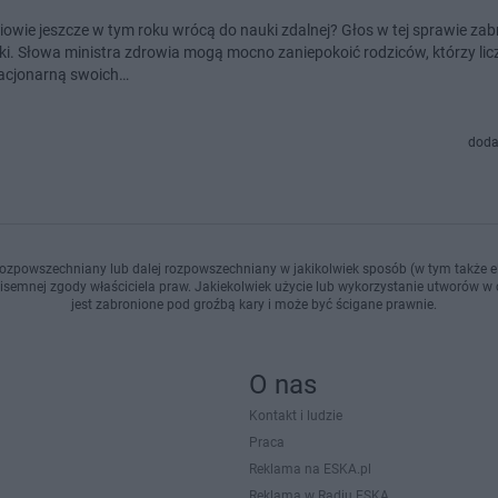
iowie jeszcze w tym roku wrócą do nauki zdalnej? Głos w tej sprawie za
ski. Słowa ministra zdrowia mogą mocno zaniepokoić rodziców, którzy licz
acjonarną swoich…
doda
ozpowszechniany lub dalej rozpowszechniany w jakikolwiek sposób (w tym także el
pisemnej zgody właściciela praw. Jakiekolwiek użycie lub wykorzystanie utworów w c
jest zabronione pod groźbą kary i może być ścigane prawnie.
O nas
Kontakt i ludzie
Praca
Reklama na ESKA.pl
Reklama w Radiu ESKA