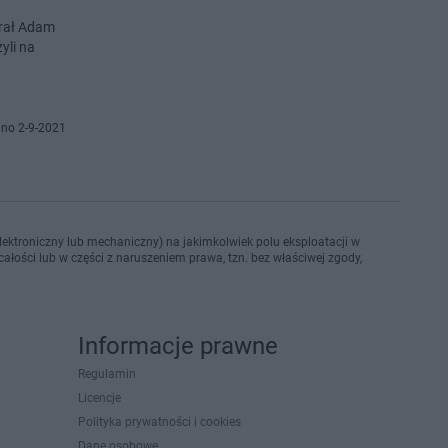
brał Adam
yli na
no 2-9-2021
ektroniczny lub mechaniczny) na jakimkolwiek polu eksploatacji w
ałości lub w części z naruszeniem prawa, tzn. bez właściwej zgody,
Informacje prawne
Regulamin
Licencje
Polityka prywatności i cookies
Dane osobowe