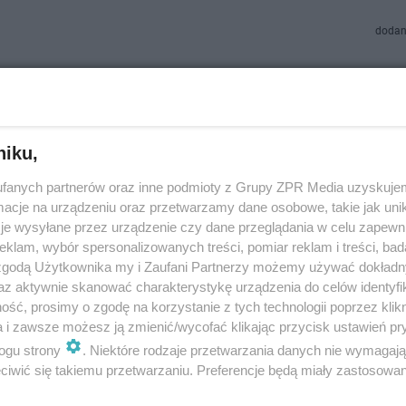
dodan
t do nauki zdalnej niebawem? Minister przedstawi
ę jasno!
niku,
auczanie to gorący temat ostatnich tygodni. Wiele osób zastanawia się, k
fanych partnerów oraz inne podmioty z Grupy ZPR Media uzyskujem
omu i ile będzie trwała. Teraz okazuje się, że Minister Edukacji przedsta
twierd…
cje na urządzeniu oraz przetwarzamy dane osobowe, takie jak unika
je wysyłane przez urządzenie czy dane przeglądania w celu zapewn
klam, wybór spersonalizowanych treści, pomiar reklam i treści, bad
dodano
 zgodą Użytkownika my i Zaufani Partnerzy możemy używać dokład
az aktywnie skanować charakterystykę urządzenia do celów identyfi
ść, prosimy o zgodę na korzystanie z tych technologii poprzez klikn
będą zdalne lekcje 2021? Jasna i stanowcza dekla
a i zawsze możesz ją zmienić/wycofać klikając przycisk ustawień pr
ra!
ogu strony
. Niektóre rodzaje przetwarzania danych nie wymagaj
iwić się takiemu przetwarzaniu. Preferencje będą miały zastosowanie
alna w listopadzie 2021 jest możliwa? Zdecydowanie, to jeden z najgorę
 w ostatnim czasie. Rodzice, nauczyciele, ale przede wszystkim uczniowi