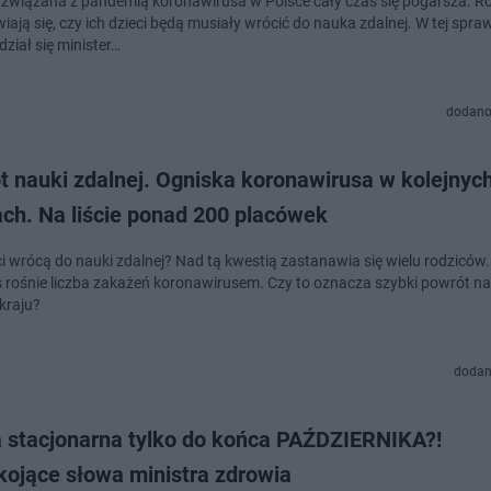
 związana z pandemią koronawirusa w Polsce cały czas się pogarsza. R
ają się, czy ich dzieci będą musiały wrócić do nauka zdalnej. W tej spra
ział się minister…
dodano
t nauki zdalnej. Ogniska koronawirusa w kolejnyc
ach. Na liście ponad 200 placówek
ci wrócą do nauki zdalnej? Nad tą kwestią zastanawia się wielu rodziców
s rośnie liczba zakażeń koronawirusem. Czy to oznacza szybki powrót na
kraju?
dodan
 stacjonarna tylko do końca PAŹDZIERNIKA?!
kojące słowa ministra zdrowia