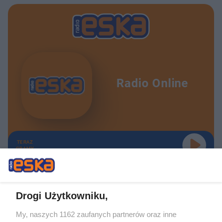
Radio Online
TERAZ
GRAMY
Drogi Użytkowniku,
My, naszych 1162 zaufanych partnerów oraz inne
Żaden utwór zamieszczony w serwisie nie może być powielany i