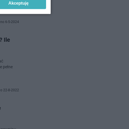
Akceptuję
no 6-5-2024
 Ile
ać
e pełne
o 22-8-2022
e