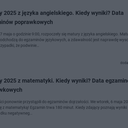
 2025 z języka angielskiego. Kiedy wyniki? Data
inów poprawkowych
7 maja o godzinie 9:00, rozpoczeły się matury z języka angielskiego. Mat
podchodzą do egzaminów językowych, a zdawalność jest naprawdę wyso
rzypadki, że podwinie…
doda
y 2025 z matematyki. Kiedy wyniki? Data egzami
wkowych
ci ponownie przystąpili do egzaminów dojrzałości. We wtorek, 6 maja 20
ię z matematyką! Egzamin trwa 180 minut. Kiedy zdający poznają wyniki i
adku negatywneg…