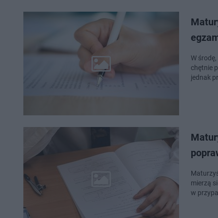
Matury
egzam
W środę, 
chętnie 
jednak p
Matur
popra
Maturzyś
mierzą s
w przyp