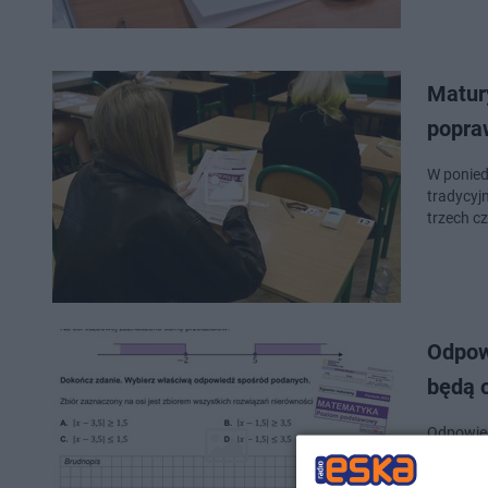
Matur
popra
W ponied
tradycyj
trzech c
Odpow
będą 
Odpowied
każdy pu
procent