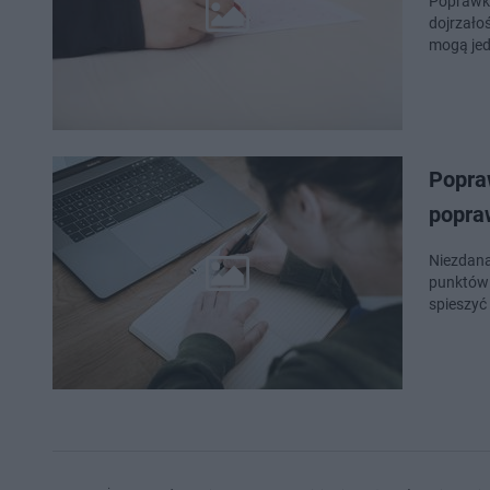
Poprawka
dojrzało
mogą jed
Popra
popra
Niezdana
punktów z jednego z przedmiotów, do eg
spieszyć