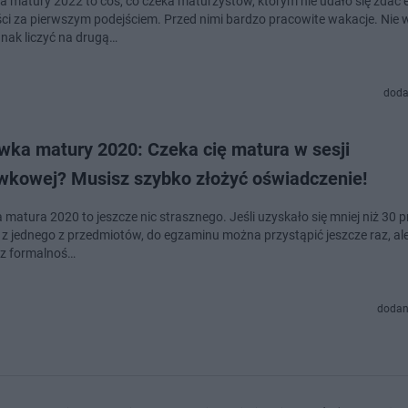
 matury 2022 to coś, co czeka maturzystów, którym nie udało się zdać
ści za pierwszym podejściem. Przed nimi bardzo pracowite wakacje. Nie
nak liczyć na drugą…
doda
wka matury 2020: Czeka cię matura w sesji
wkowej? Musisz szybko złożyć oświadczenie!
 matura 2020 to jeszcze nic strasznego. Jeśli uzyskało się mniej niż 30 
zaminu można przystąpić jeszcze raz, ale trzeba się
 z formalnoś…
dodan