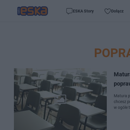
ESKA Story
Dołącz
POPR
Matur
popra
Matura p
chcesz p
w ogóle 