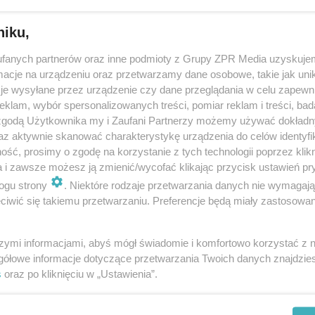
niku,
doda
fanych partnerów oraz inne podmioty z Grupy ZPR Media uzyskujem
cje na urządzeniu oraz przetwarzamy dane osobowe, takie jak unika
a 2024 poprawka: dla kogo? Kto może przystąpić 
je wysyłane przez urządzenie czy dane przeglądania w celu zapewn
wki matury 2024?
klam, wybór spersonalizowanych treści, pomiar reklam i treści, bad
 zgodą Użytkownika my i Zaufani Partnerzy możemy używać dokład
 z matury 2024 to coś, co czeka maturzystów, którym nie uda się zdać
az aktywnie skanować charakterystykę urządzenia do celów identyfi
ści za pierwszym podejściem. Przed nimi bardzo pracowite wakacje. Nie
ść, prosimy o zgodę na korzystanie z tych technologii poprzez klikn
nak liczyć na drugą…
a i zawsze możesz ją zmienić/wycofać klikając przycisk ustawień pr
ogu strony
. Niektóre rodzaje przetwarzania danych nie wymagaj
iwić się takiemu przetwarzaniu. Preferencje będą miały zastosowanie
doda
szymi informacjami, abyś mógł świadomie i komfortowo korzystać z
a 2024 poprawka - kiedy jest? Ta data jest zbawi
gółowe informacje dotyczące przetwarzania Twoich danych znajdzi
czniów
s
oraz po kliknięciu w „Ustawienia”.
024 zbliża się wielkimi krokami. Uczniowie powtarzają materiał podczas
wań. Nie da się ukryć, że temu wydarzeniu, towarzyszy ogromny stres. 