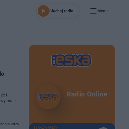
Słuchaj radia
Menu
do
Radio Online
25 i
 czy masz
no 9-5-2025
TERAZ GRAMY