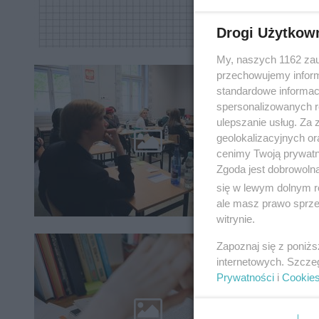
Drogi Użytkow
My, naszych 1162 zau
przechowujemy informa
Matur
standardowe informac
popra
spersonalizowanych re
ulepszanie usług. Za
Poprawka
geolokalizacyjnych or
dojrzało
cenimy Twoją prywatno
mogą jed
Zgoda jest dobrowoln
się w lewym dolnym r
ale masz prawo sprzec
witrynie.
Zapoznaj się z poniż
Matur
internetowych. Szcze
dla u
Prywatności
i
Cookie
Matura 2
przygoto