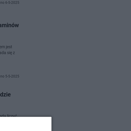
no 6-5-2025
zaminów
em jest
da się z
no 5-5-2025
dzie
dą liczyć
nie 30