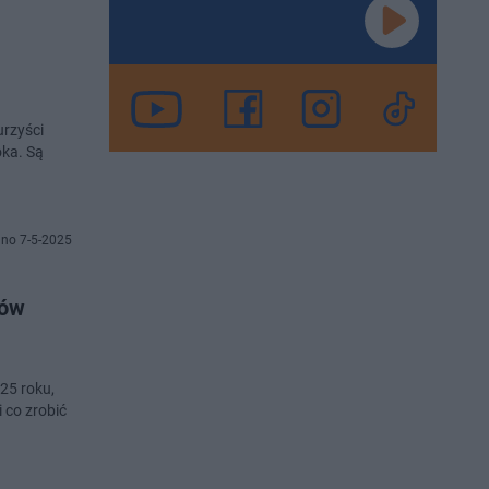
urzyści
ka. Są
no 7-5-2025
nów
25 roku,
 co zrobić