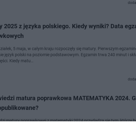
doda
y 2025 z języka polskiego. Kiedy wyniki? Data eg
wkowych
ziałek, 5 maja, w całym kraju rozpoczęły się matury. Pierwszym egzamin
nie język polski na poziomie podstawowym. Egzamin trwa 240 minut i skła
zęści. Kiedy matu…
doda
iedzi matura poprawkowa MATEMATYKA 2024. G
opublikowane?
zi matury poprawkowej z matematyki 2024 przydadzą się tym, którzy bę
nkt, trzymając kciuki, że uda im się uzyskać absolutne minimum. Uzyska
 na poprawce gwarantu…