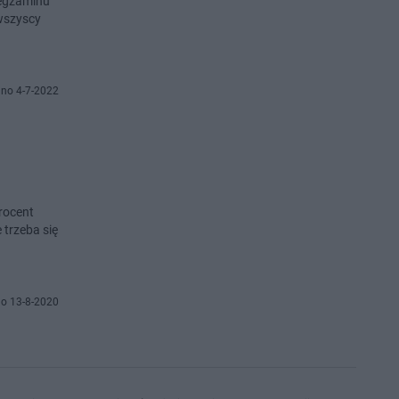
 egzaminu
 wszyscy
no 4-7-2022
procent
o 13-8-2020