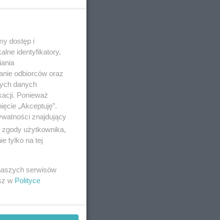
no 9-9-2024
y dostęp i
lne identyfikatory,
do
iania
anie odbiorców oraz
nych danych
 egzaminu
kacji. Ponieważ
 wszyscy
ięcie „Akceptuję”.
ywatności znajdujący
ą zgody użytkownika,
 tylko na tej
no 9-7-2024
 naszych serwisów
eniem
esz w
Polityce
 ostatnich
Chociaż