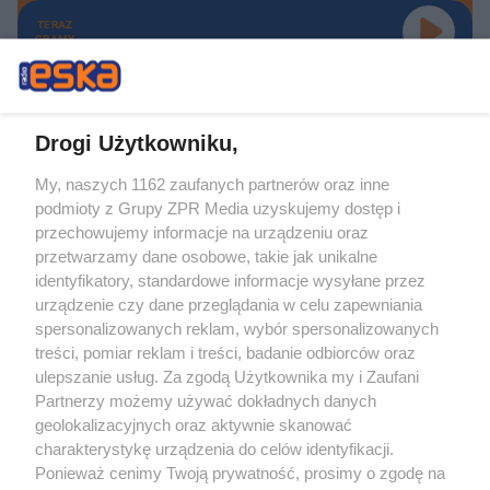
TERAZ
GRAMY
Drogi Użytkowniku,
My, naszych 1162 zaufanych partnerów oraz inne
Żaden utwór zamieszczony w serwisie nie może być powielany i
podmioty z Grupy ZPR Media uzyskujemy dostęp i
rozpowszechniany lub dalej rozpowszechniany w jakikolwiek sposób (w
tym także elektroniczny lub mechaniczny) na jakimkolwiek polu
przechowujemy informacje na urządzeniu oraz
eksploatacji w jakiejkolwiek formie, włącznie z umieszczaniem w Internecie
przetwarzamy dane osobowe, takie jak unikalne
bez pisemnej zgody właściciela praw. Jakiekolwiek użycie lub
wykorzystanie utworów w całości lub w części z naruszeniem prawa, tzn.
identyfikatory, standardowe informacje wysyłane przez
bez właściwej zgody, jest zabronione pod groźbą kary i może być ścigane
urządzenie czy dane przeglądania w celu zapewniania
prawnie.
spersonalizowanych reklam, wybór spersonalizowanych
treści, pomiar reklam i treści, badanie odbiorców oraz
ulepszanie usług. Za zgodą Użytkownika my i Zaufani
Partnerzy możemy używać dokładnych danych
geolokalizacyjnych oraz aktywnie skanować
charakterystykę urządzenia do celów identyfikacji.
O nas
Ponieważ cenimy Twoją prywatność, prosimy o zgodę na