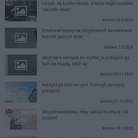
Liczyła się każda minuta. 4-latka nagle zasłabła
i zaczęła sinieć
dodano 23-5-2024
Zmalował napisy na zabytkowych kamienicach.
Narobił sporych strat
dodano 7-5-2024
Ukrył się w kanapie, bo myślał, że policjanci go
tam nie znajdą. Mylił się
dodano 30-11-2023
Nie było go stać na opał. Pomogli zamojscy
policjanci
dodano 21-12-2022
Skopali nastolatka, żeby zabrać mu bluzę i 30
złotych!
dodano 19-7-2022