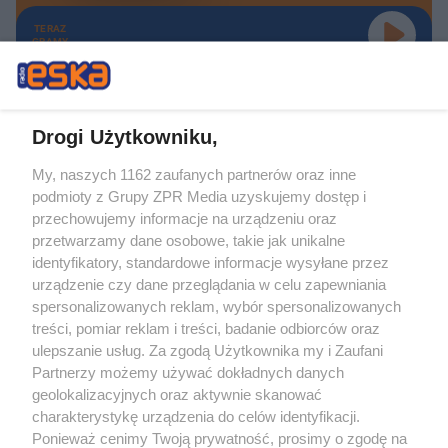
TERAZ
GRAMY
Drogi Użytkowniku,
My, naszych 1162 zaufanych partnerów oraz inne
Żaden utwór zamieszczony w serwisie nie może być powielany i
podmioty z Grupy ZPR Media uzyskujemy dostęp i
rozpowszechniany lub dalej rozpowszechniany w jakikolwiek sposób (w
tym także elektroniczny lub mechaniczny) na jakimkolwiek polu
przechowujemy informacje na urządzeniu oraz
eksploatacji w jakiejkolwiek formie, włącznie z umieszczaniem w Internecie
przetwarzamy dane osobowe, takie jak unikalne
bez pisemnej zgody właściciela praw. Jakiekolwiek użycie lub
wykorzystanie utworów w całości lub w części z naruszeniem prawa, tzn.
identyfikatory, standardowe informacje wysyłane przez
bez właściwej zgody, jest zabronione pod groźbą kary i może być ścigane
urządzenie czy dane przeglądania w celu zapewniania
prawnie.
spersonalizowanych reklam, wybór spersonalizowanych
treści, pomiar reklam i treści, badanie odbiorców oraz
ulepszanie usług. Za zgodą Użytkownika my i Zaufani
Partnerzy możemy używać dokładnych danych
geolokalizacyjnych oraz aktywnie skanować
charakterystykę urządzenia do celów identyfikacji.
O nas
Ponieważ cenimy Twoją prywatność, prosimy o zgodę na