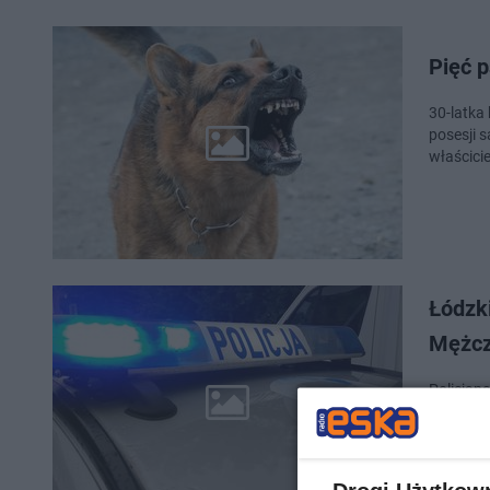
Pięć p
30-latka 
posesji s
właścici
Łódzk
Mężczy
Policjan
przewozi
pozbawie