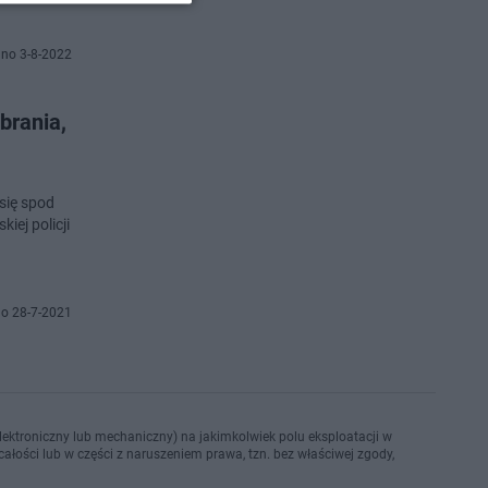
no 3-8-2022
brania,
się spod
iej policji
o 28-7-2021
ektroniczny lub mechaniczny) na jakimkolwiek polu eksploatacji w
ałości lub w części z naruszeniem prawa, tzn. bez właściwej zgody,