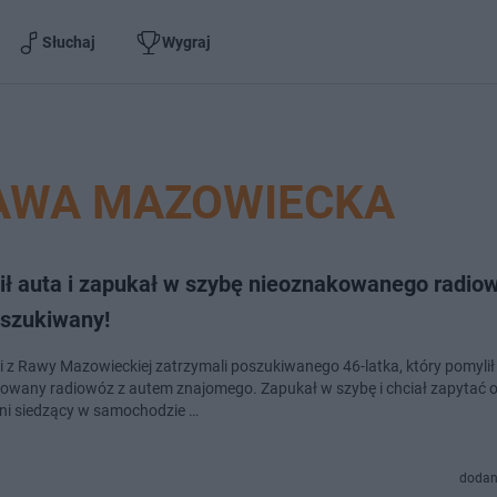
Słuchaj
Wygraj
RAWA MAZOWIECKA
ił auta i zapukał w szybę nieoznakowanego radio
oszukiwany!
ci z Rawy Mazowieckiej zatrzymali poszukiwanego 46-latka, który pomylił
owany radiowóz z autem znajomego. Zapukał w szybę i chciał zapytać o
ni siedzący w samochodzie …
dodan