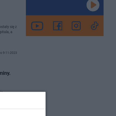
stały się z
itala, a
o 9-11-2023
miny.
ie
at