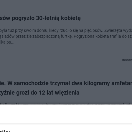
sów pogryzło 30-letnią kobietę
była tuż przy swoim domu, kiedy rzuciło się na pięć psów. Zwierzęta wydo
ąsiadów przez źle zabezpieczoną furtkę. Pogryziona kobieta trafiła do szp
elka ps…
dodan
ie. W samochodzie trzymał dwa kilogramy amfeta
źnie grozi do 12 lat więzienia
ci z Rawy Mazowieckiej zatrzymali mężczyznę, który w swoim samochodz
ł 2 kilogramy narkotyków. 34-latek został aresztowany. Grozi mu do 12 l
nia wolności.