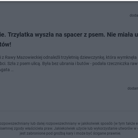
doda
e. Trzylatka wyszła na spacer z psem. Nie miała u
tów!
ci z Rawy Mazowieckiej odnaleźli trzyletnią dziewczynkę, która wymknęła 
bci. Szła z psem ulicą. Była bez ubrania i butów - podała rzeczniczka rawsk
Agata …
dodan
ozpowszechniany lub dalej rozpowszechniany w jakikolwiek sposób (w tym także el
pisemnej zgody właściciela praw. Jakiekolwiek użycie lub wykorzystanie utworów w c
jest zabronione pod groźbą kary i może być ścigane prawnie.