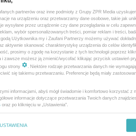
niku,
dodan
fanych partnerów oraz inne podmioty z Grupy ZPR Media uzyskujem
cje na urządzeniu oraz przetwarzamy dane osobowe, takie jak unika
je wysyłane przez urządzenie czy dane przeglądania w celu zapewn
czny wypadek w Strzelnej koło Rawy Mazowieckiej.
klam, wybór spersonalizowanych treści, pomiar reklam i treści, bad
dwie osoby
 zgodą Użytkownika my i Zaufani Partnerzy możemy używać dokład
az aktywnie skanować charakterystykę urządzenia do celów identyfi
oby zginęły w zderzeniu samochodu ciężarowego z samochodem osobo
ść, prosimy o zgodę na korzystanie z tych technologii poprzez klikn
rajowej nr 72 w miejscowości Strzelna koło Rawy Mazowieckiej.
a i zawsze możesz ją zmienić/wycofać klikając przycisk ustawień pr
ogu strony
. Niektóre rodzaje przetwarzania danych nie wymagaj
iwić się takiemu przetwarzaniu. Preferencje będą miały zastosowanie
doda
szymi informacjami, abyś mógł świadomie i komfortowo korzystać z
 z domu dziecka i ukradł samochód. 15-letni Filip i
gółowe informacje dotyczące przetwarzania Twoich danych znajdzi
s
oraz po kliknięciu w „Ustawienia”.
ni brat Igor poszukiwani przez policję
ci z Komendy Powiatowej Policji w Rawie Mazowieckiej przed dwa dni pos
USTAWIENIA
ych braci Filipa O. oraz Igora G. Nieletni chłopcy uciekli skradzionym s
ch losie zad…