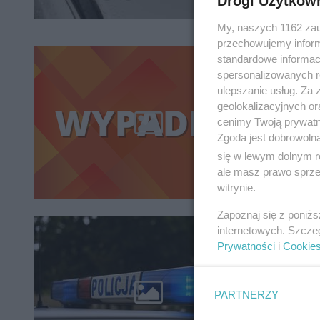
Drogi Użytkow
My, naszych 1162 zau
przechowujemy informa
standardowe informac
Tragi
spersonalizowanych re
żyją 
ulepszanie usług. Za
geolokalizacyjnych or
Dwie os
cenimy Twoją prywatno
drodze k
Zgoda jest dobrowoln
się w lewym dolnym r
ale masz prawo sprzec
witrynie.
Zapoznaj się z poniż
Uciekł
internetowych. Szcze
Prywatności
i
Cookie
10-let
Policjan
PARTNERZY
zaginion
Teraz o i