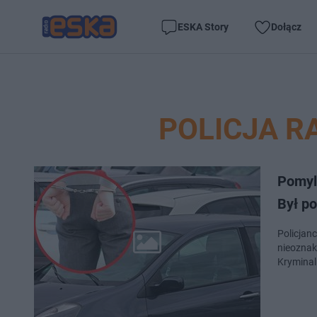
ESKA Story
Dołącz
POLICJA 
Pomyl
Był p
Policjan
nieoznak
Kryminal