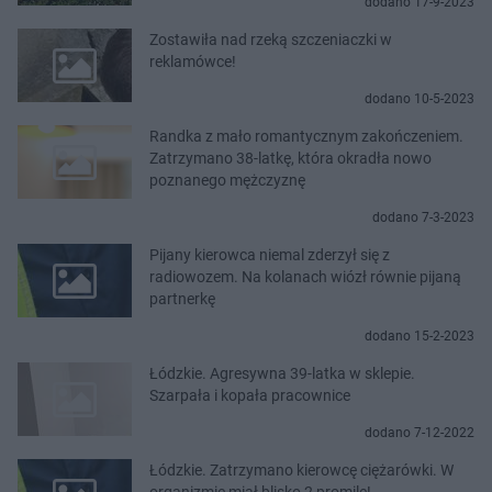
dodano 17-9-2023
Zostawiła nad rzeką szczeniaczki w
reklamówce!
dodano 10-5-2023
Randka z mało romantycznym zakończeniem.
Zatrzymano 38-latkę, która okradła nowo
poznanego mężczyznę
dodano 7-3-2023
Pijany kierowca niemal zderzył się z
radiowozem. Na kolanach wiózł równie pijaną
partnerkę
dodano 15-2-2023
Łódzkie. Agresywna 39-latka w sklepie.
Szarpała i kopała pracownice
dodano 7-12-2022
Łódzkie. Zatrzymano kierowcę ciężarówki. W
organizmie miał blisko 2 promile!