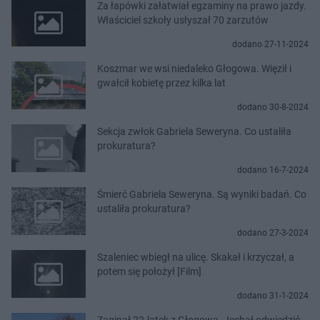
Za łapówki załatwiał egzaminy na prawo jazdy.
Właściciel szkoły usłyszał 70 zarzutów
dodano 27-11-2024
Koszmar we wsi niedaleko Głogowa. Więził i
gwałcił kobietę przez kilka lat
dodano 30-8-2024
Sekcja zwłok Gabriela Seweryna. Co ustaliła
prokuratura?
dodano 16-7-2024
Śmierć Gabriela Seweryna. Są wyniki badań. Co
ustaliła prokuratura?
dodano 27-3-2024
Szaleniec wbiegł na ulicę. Skakał i krzyczał, a
potem się położył [Film]
dodano 31-1-2024
Zaginął 22-latek z Głogowa. Jechał odwiedzić