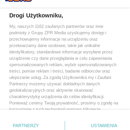
Drogi Użytkowniku,
My, naszych 1162 zaufanych partnerów oraz inne
Żaden utwór zamieszczony w serwisie nie może być powielany i
podmioty z Grupy ZPR Media uzyskujemy dostęp i
rozpowszechniany lub dalej rozpowszechniany w jakikolwiek sposób (w
tym także elektroniczny lub mechaniczny) na jakimkolwiek polu
przechowujemy informacje na urządzeniu oraz
eksploatacji w jakiejkolwiek formie, włącznie z umieszczaniem w Internecie
przetwarzamy dane osobowe, takie jak unikalne
bez pisemnej zgody właściciela praw. Jakiekolwiek użycie lub
identyfikatory, standardowe informacje wysyłane przez
wykorzystanie utworów w całości lub w części z naruszeniem prawa, tzn.
bez właściwej zgody, jest zabronione pod groźbą kary i może być ścigane
urządzenie czy dane przeglądania w celu zapewniania
prawnie.
spersonalizowanych reklam, wybór spersonalizowanych
treści, pomiar reklam i treści, badanie odbiorców oraz
ulepszanie usług. Za zgodą Użytkownika my i Zaufani
Partnerzy możemy używać dokładnych danych
geolokalizacyjnych oraz aktywnie skanować
charakterystykę urządzenia do celów identyfikacji.
Ponieważ cenimy Twoją prywatność, prosimy o zgodę na
O nas
korzystanie z tych technologii poprzez kliknięcie
Informacje prawne
„Akceptuję”. Zgoda jest dobrowolna i zawsze możesz ją
zmienić/wycofać klikając przycisk ustawień prywatności
Nasze serwisy
PARTNERZY
USTAWIENIA
znajdujący się w lewym dolnym rogu strony
. Niektóre