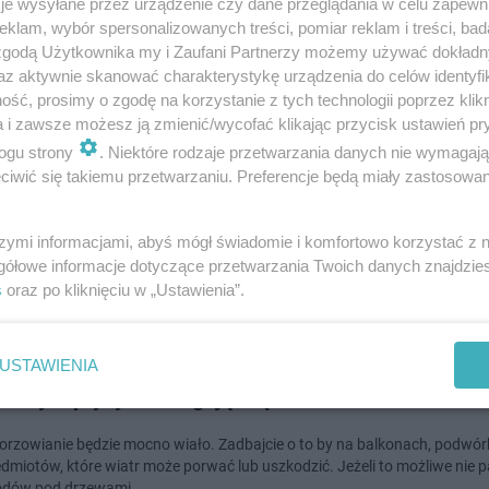
je wysyłane przez urządzenie czy dane przeglądania w celu zapewn
klam, wybór spersonalizowanych treści, pomiar reklam i treści, bad
dodan
 zgodą Użytkownika my i Zaufani Partnerzy możemy używać dokład
az aktywnie skanować charakterystykę urządzenia do celów identyfi
ść, prosimy o zgodę na korzystanie z tych technologii poprzez klikn
a i zawsze możesz ją zmienić/wycofać klikając przycisk ustawień pr
w: IMGW ostrzega przed silnym wiatrem
ogu strony
. Niektóre rodzaje przetwarzania danych nie wymagaj
iwić się takiemu przetwarzaniu. Preferencje będą miały zastosowanie
rzowianie, będzie silnie wiało. IMGW wydał ostrzeżenie o możliwych sil
 wiatru między innymi w województwie lubuskim.
szymi informacjami, abyś mógł świadomie i komfortowo korzystać z
gółowe informacje dotyczące przetwarzania Twoich danych znajdzi
s
oraz po kliknięciu w „Ustawienia”.
doda
USTAWIENIA
w: Synoptycy ostrzegają. Będzie mocno wiało
rzowianie będzie mocno wiało. Zadbajcie o to by na balkonach, podwór
edmiotów, które wiatr może porwać lub uszkodzić. Jeżeli to możliwe nie p
dów pod drzewami.