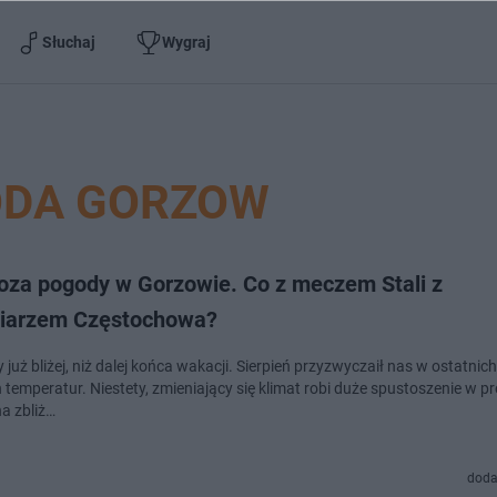
Słuchaj
Wygraj
DA GORZOW
oza pogody w Gorzowie. Co z meczem Stali z
iarzem Częstochowa?
już bliżej, niż dalej końca wakacji. Sierpień przyzwyczaił nas w ostatnic
 temperatur. Niestety, zmieniający się klimat robi duże spustoszenie w 
a zbliż…
doda