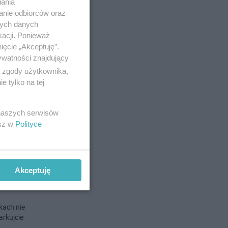
iania
anie odbiorców oraz
o 30-6-2021
nych danych
kacji. Ponieważ
ięcie „Akceptuję”.
ywatności znajdujący
ą zgody użytkownika,
 tylko na tej
nych
 naszych serwisów
esz w
Polityce
no 5-5-2021
Akceptuję
kach nie
arkujcie