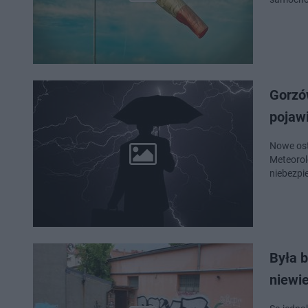
Gorzó
pojawi
Nowe ost
Meteorol
niebezpi
Była b
niewie