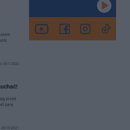
takimi
arki
o 20-1-2022
uchać!
ają przed
st parę
 20-10-2021