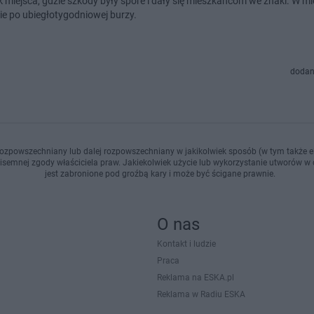
k miejsca, gdzie szkody były spore i dały się mieszkańcom we znaki. W mi
ie po ubiegłotygodniowej burzy.
dodan
ozpowszechniany lub dalej rozpowszechniany w jakikolwiek sposób (w tym także el
pisemnej zgody właściciela praw. Jakiekolwiek użycie lub wykorzystanie utworów w c
jest zabronione pod groźbą kary i może być ścigane prawnie.
O nas
Kontakt i ludzie
Praca
Reklama na ESKA.pl
Reklama w Radiu ESKA