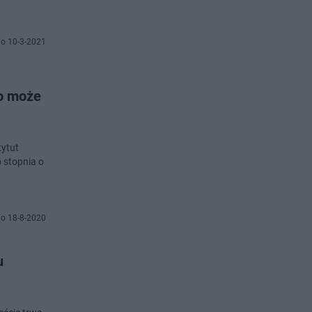
o 10-3-2021
go może
tytut
 stopnia o
o 18-8-2020
u