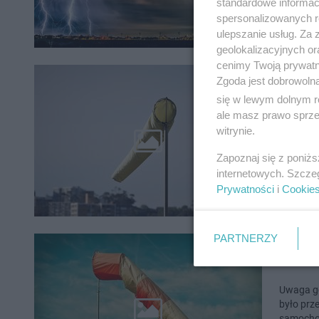
standardowe informac
spersonalizowanych re
ulepszanie usług. Za
geolokalizacyjnych or
cenimy Twoją prywatno
Zgoda jest dobrowoln
Gorzó
się w lewym dolnym r
ale masz prawo sprzec
Uwaga go
witrynie.
porywach
Zapoznaj się z poniż
internetowych. Szcze
Prywatności
i
Cookie
PARTNERZY
Gorzó
Uwaga go
było prz
samocho