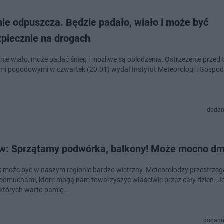
ie odpuszcza. Będzie padało, wiało i może być
zpiecznie na drogach
lnie wiało, może padać śnieg i możliwe są oblodzenia​. Ostrzeżenie przed 
mi pogodowymi w czwartek (20.01) wydał Instytut Meteorologi i Gospod
dodan
w: Sprzątamy podwórka, balkony! Może mocno dm
 może być w naszym regionie bardzo wietrzny. Meteorolodzy przestrzeg
podmuchami, które mogą nam towarzyszyć właściwie przez cały dzień. Je
 których warto pamię…
dodano