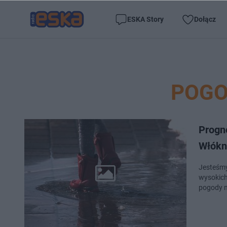
ESKA Story
Dołącz
POGO
Progn
Włókn
Jesteśmy 
wysokich
pogody n