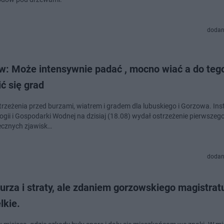
dodan
w: Może intensywnie padać , mocno wiać a do te
ć się grad
rzeżenia przed burzami, wiatrem i gradem dla lubuskiego i Gorzowa.​ Ins
ogii i Gospodarki Wodnej na dzisiaj (18.08) wydał ostrzeżenie pierwszego
ecznych zjawisk…
dodan
urza i straty, ale zdaniem gorzowskiego magistrat
lkie.