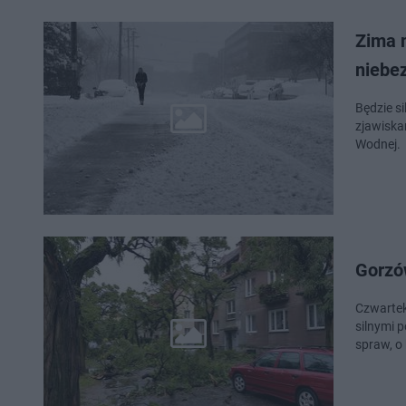
Zima n
niebe
Będzie si
zjawiska
Wodnej.
Gorzó
Czwartek
silnymi 
spraw, o