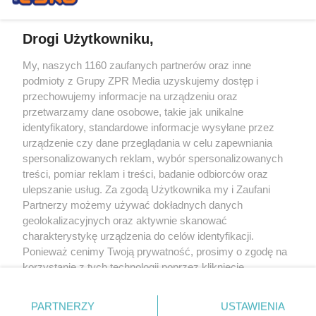
Drogi Użytkowniku,
My, naszych 1160 zaufanych partnerów oraz inne
Żaden utwór zamieszczony w serwisie nie może być powielany i
podmioty z Grupy ZPR Media uzyskujemy dostęp i
rozpowszechniany lub dalej rozpowszechniany w jakikolwiek sposób (w
tym także elektroniczny lub mechaniczny) na jakimkolwiek polu
przechowujemy informacje na urządzeniu oraz
eksploatacji w jakiejkolwiek formie, włącznie z umieszczaniem w Internecie
przetwarzamy dane osobowe, takie jak unikalne
bez pisemnej zgody właściciela praw. Jakiekolwiek użycie lub
wykorzystanie utworów w całości lub w części z naruszeniem prawa, tzn.
identyfikatory, standardowe informacje wysyłane przez
bez właściwej zgody, jest zabronione pod groźbą kary i może być ścigane
urządzenie czy dane przeglądania w celu zapewniania
prawnie.
spersonalizowanych reklam, wybór spersonalizowanych
treści, pomiar reklam i treści, badanie odbiorców oraz
ulepszanie usług. Za zgodą Użytkownika my i Zaufani
Partnerzy możemy używać dokładnych danych
geolokalizacyjnych oraz aktywnie skanować
charakterystykę urządzenia do celów identyfikacji.
O nas
Ponieważ cenimy Twoją prywatność, prosimy o zgodę na
korzystanie z tych technologii poprzez kliknięcie
Informacje prawne
„Akceptuję”. Zgoda jest dobrowolna i zawsze możesz ją
zmienić/wycofać klikając przycisk ustawień prywatności
Nasze serwisy
PARTNERZY
USTAWIENIA
znajdujący się w lewym dolnym rogu strony
. Niektóre