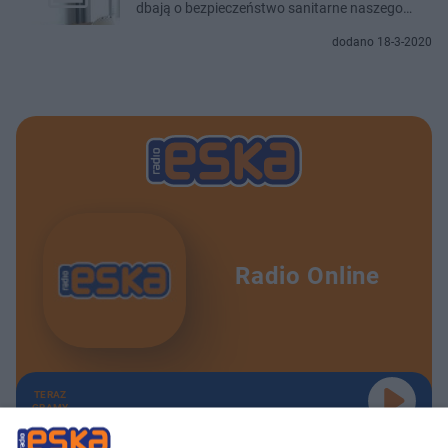
dbają o bezpieczeństwo sanitarne naszego
kraju
dodano 18-3-2020
Radio Online
TERAZ
GRAMY