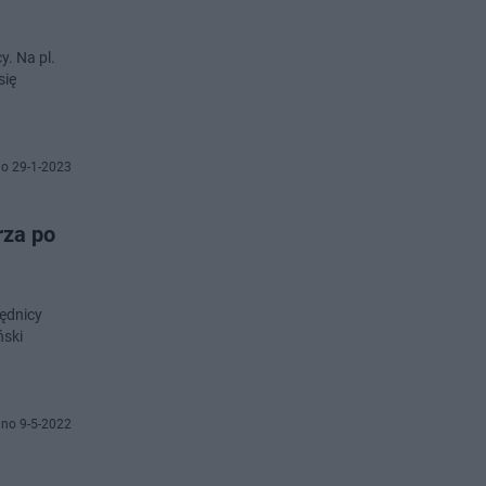
y. Na pl.
się
o 29-1-2023
rza po
zędnicy
ński
no 9-5-2022