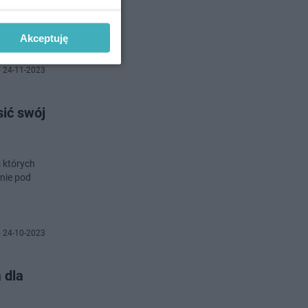
.
Akceptuję
 24-11-2023
ić swój
 których
inie pod
 24-10-2023
 dla