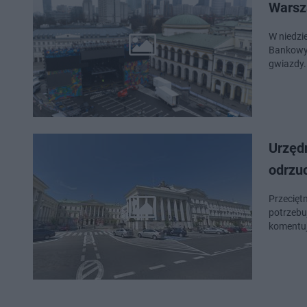
Warsz
W niedzie
Bankowym
gwiazdy.
Urzędn
odrzu
Przecięt
potrzebu
komentuj