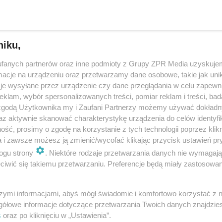
 aby zobaczyć, jak wy…
dodan
niku,
fanych partnerów oraz inne podmioty z Grupy ZPR Media uzyskujem
ły prace na pl. Bankowym w Warszawie. Co w mie
cje na urządzeniu oraz przetwarzamy dane osobowe, takie jak unika
towej wyspy?
je wysyłane przez urządzenie czy dane przeglądania w celu zapewn
klam, wybór spersonalizowanych treści, pomiar reklam i treści, bad
k, 23 lipca na pl. Bankowym pojawili się robotnicy. Zgodnie z zapewnien
 zgodą Użytkownika my i Zaufani Partnerzy możemy używać dokład
ich prace "zmienią to miejsce w przestrzeń przyjazną dla mieszkańców i t
az aktywnie skanować charakterystykę urządzenia do celów identyfi
dnie znajdzie się…
ść, prosimy o zgodę na korzystanie z tych technologii poprzez klikn
a i zawsze możesz ją zmienić/wycofać klikając przycisk ustawień pr
ogu strony
. Niektóre rodzaje przetwarzania danych nie wymagaj
dodan
iwić się takiemu przetwarzaniu. Preferencje będą miały zastosowanie
oże wyglądać plac Bankowy w Warszawie po
szymi informacjami, abyś mógł świadomie i komfortowo korzystać z
udowie. Ratusz pokazał nową koncepcję
gółowe informacje dotyczące przetwarzania Twoich danych znajdzi
s
oraz po kliknięciu w „Ustawienia”.