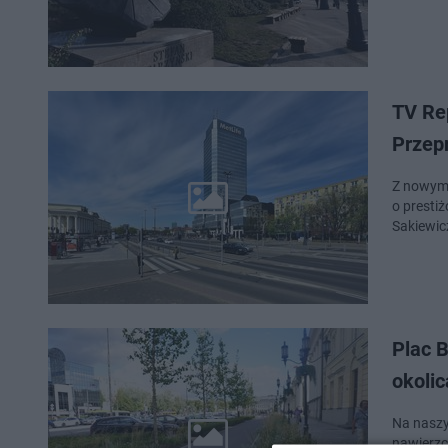
TV Re
Przep
Z nowym 
o presti
Sakiewic
Plac 
okolic
Na naszy
nawierzch