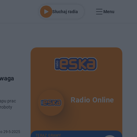
Słuchaj radia
Menu
Uwaga
Radio Online
tapu prac
roboty
o 29-5-2025
TERAZ GRAMY