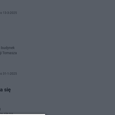
o 13-3-2025
i budynek
zji Tomasza
o 31-1-2025
a się
ą
my się na