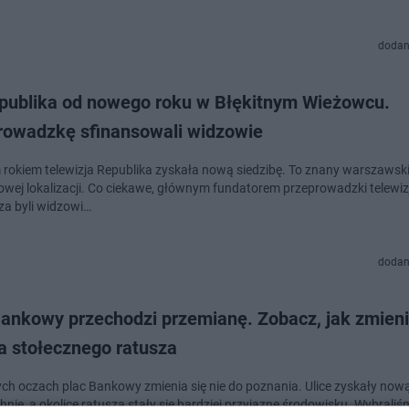
dodan
publika od nowego roku w Błękitnym Wieżowcu.
rowadzkę sfinansowali widzowie
rokiem telewizja Republika zyskała nową siedzibę. To znany warszawsk
żowej lokalizacji. Co ciekawe, głównym fundatorem przeprowadzki telewi
za byli widzowi…
dodan
Bankowy przechodzi przemianę. Zobacz, jak zmieni
a stołecznego ratusza
ch oczach plac Bankowy zmienia się nie do poznania. Ulice zyskały now
nię, a okolice ratusza stały się bardziej przyjazne środowisku. Wybraliś