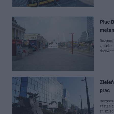
Plac 
metam
Rozpoczę
zazielen
drzewami
Zieleń
prac
Rozpoczą
zastąpią
zniszczo