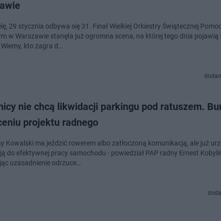
awie
lę, 29 stycznia odbywa się 31. Finał Wielkiej Orkiestry Świątecznej Pomoc
 w Warszawie stanęła już ogromna scena, na której tego dnia pojawią 
 Wiemy, kto zagra d…
dodan
icy nie chcą likwidacji parkingu pod ratuszem. Bu
ceniu projektu radnego
ny Kowalski ma jeździć rowerem albo zatłoczoną komunikacją, ale już ur
ją do efektywnej pracy samochodu - powiedział PAP radny Ernest Kobyli
ąc uzasadnienie odrzuce…
doda