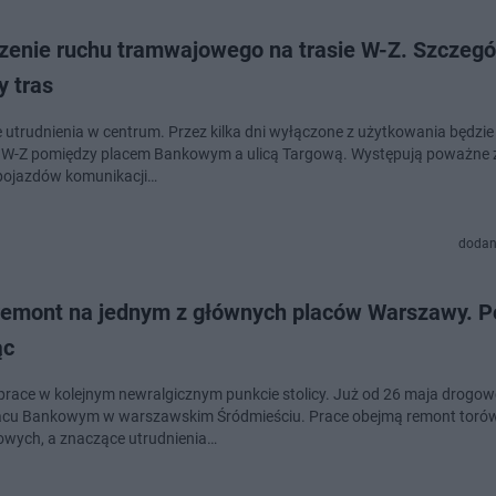
zenie ruchu tramwajowego na trasie W-Z. Szczegół
y tras
utrudnienia w centrum. Przez kilka dni wyłączone z użytkowania będzie
e W-Z pomiędzy placem Bankowym a ulicą Targową. Występują poważne
pojazdów komunikacji…
dodan
remont na jednym z głównych placów Warszawy. P
ąc
prace w kolejnym newralgicznym punkcie stolicy. Już od 26 maja drogow
lacu Bankowym w warszawskim Śródmieściu. Prace obejmą remont toró
wych, a znaczące utrudnienia…