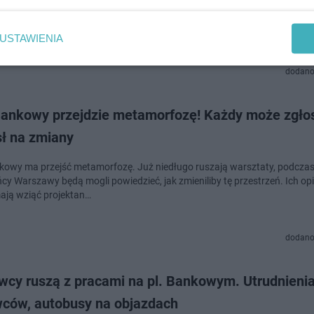
ki ratusz przedstawił wyniki konsultacji dotyczących placu Bankowego
nci wspólnie z mieszkańcami opracowali nową wstępną koncepcję
arowania tego miejsca. Ma być więcej zielen…
USTAWIENIA
dodano
Bankowy przejdzie metamorfozę! Każdy może zgłos
ł na zmiany
kowy ma przejść metamorfozę. Już niedługo ruszają warsztaty, podczas
cy Warszawy będą mogli powiedzieć, jak zmieniliby tę przestrzeń. Ich op
ją wziąć projektan…
dodano
wcy ruszą z pracami na pl. Bankowym. Utrudnienia
wców, autobusy na objazdach