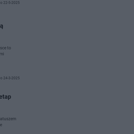
o 22-5-2025
ką
sce to
ymi
o 24-3-2025
etap
 ratuszem
ie