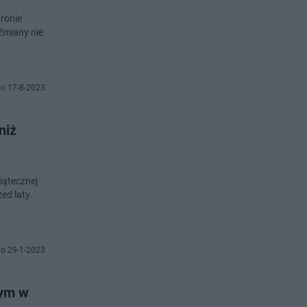
ronie
Zmiany nie
o 17-8-2023
niż
iątecznej
ed laty.
o 29-1-2023
wym w