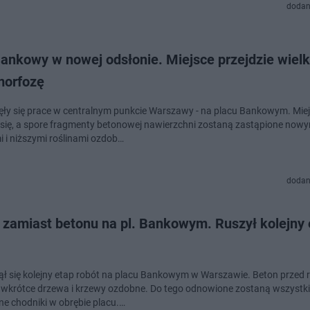
dodan
Bankowy w nowej odsłonie. Miejsce przejdzie wiel
orfozę
ły się prace w centralnym punkcie Warszawy - na placu Bankowym. Miej
i się, a spore fragmenty betonowej nawierzchni zostaną zastąpione now
 i niższymi roślinami ozdob…
dodan
 zamiast betonu na pl. Bankowym. Ruszył kolejny 
ł się kolejny etap robót na placu Bankowym w Warszawie. Beton przed
 wkrótce drzewa i krzewy ozdobne. Do tego odnowione zostaną wszystk
ne chodniki w obrębie placu.…