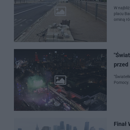
W najbli
placu Ba
ominą ró
"Świat
przed 
"Światełk
Pomocy. 
Finał