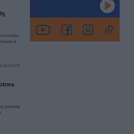
y,
 torowisko
 zmiany w
o 26-5-2025
otrwa
cy pojawią
w