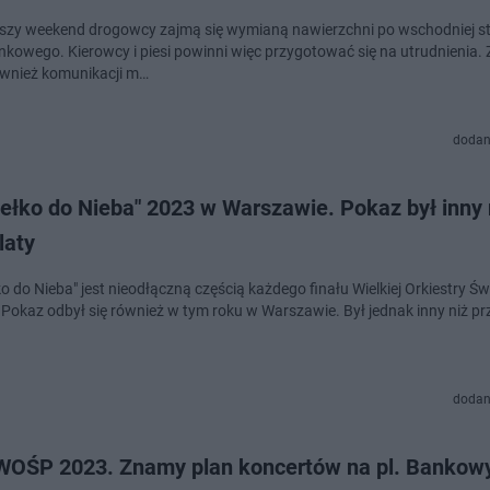
ższy weekend drogowcy zajmą się wymianą nawierzchni po wschodniej st
nkowego. Kierowcy i piesi powinni więc przygotować się na utrudnienia. 
wnież komunikacji m…
dodan
ełko do Nieba" 2023 w Warszawie. Pokaz był inny 
laty
o do Nieba" jest nieodłączną częścią każdego finału Wielkiej Orkiestry Św
Pokaz odbył się również w tym roku w Warszawie. Był jednak inny niż prz
dodan
 WOŚP 2023. Znamy plan koncertów na pl. Banko