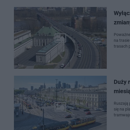
Wyłąc
zmian
Poważne 
na trasi
trasach 
Duży 
miesi
Ruszają 
się na p
tramwajo