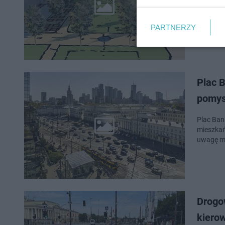
Warszaws
Projekta
zagospod
PARTNERZY
Plac 
pomys
Plac Ban
mieszkań
uwagę ma
Drogo
kiero