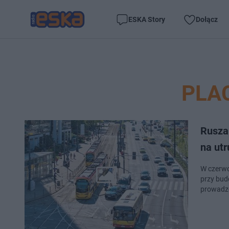
ESKA Story
Dołącz
PLA
Rusza
na utr
W czerwc
przy bud
prowadz