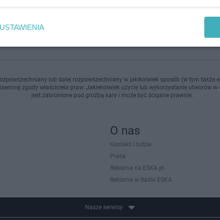
dodan
USTAWIENIA
ozpowszechniany lub dalej rozpowszechniany w jakikolwiek sposób (w tym także el
pisemnej zgody właściciela praw. Jakiekolwiek użycie lub wykorzystanie utworów w c
jest zabronione pod groźbą kary i może być ścigane prawnie.
O nas
Kontakt i ludzie
Praca
Reklama na ESKA.pl
Reklama w Radiu ESKA
Nasze serwisy