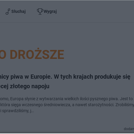
Słuchaj
Wygraj
O DROŻSZE
icy piwa w Europie. W tych krajach produkuje się
cej złotego napoju
omo, Europa słynie z wytwarzania wielkich ilości pysznego piwa. Jest to
, która sięga wczesnego średniowiecza, a nawet starożytności. Zrobiliśm
i sprawdziliśmy, j…
dodan