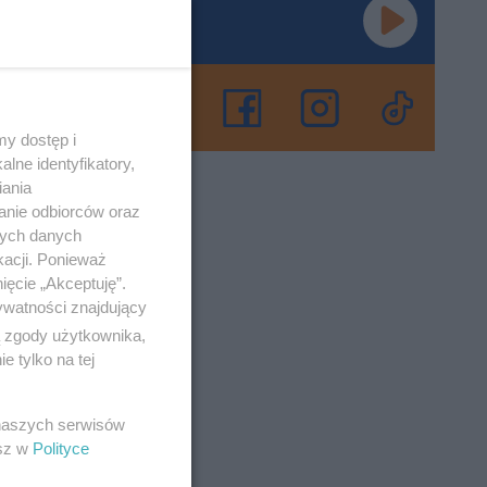
 małymi
aż do
y dostęp i
j
lne identyfikatory,
iania
anie odbiorców oraz
nych danych
o 27-4-2023
kacji. Ponieważ
ięcie „Akceptuję”.
wpływy
ywatności znajdujący
ą zgody użytkownika,
 tylko na tej
ejnych
emy
 naszych serwisów
esz w
Polityce