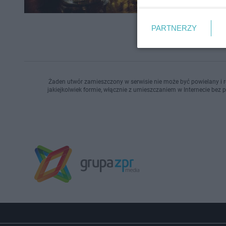
PARTNERZY
Żaden utwór zamieszczony w serwisie nie może być powielany i r
jakiejkolwiek formie, włącznie z umieszczaniem w Internecie bez 