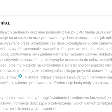
y produkcji piwa znów w górę! Czarne chmury nad
rami?!
niku,
tuż tuż, a to także oznacza rozpoczęcie sezonu piwnego, który potrwa 
fanych partnerów oraz inne podmioty z Grupy ZPR Media uzyskujem
 Producenci zacierają ręce, bo ten okres przynosi im min. 50 proc. roczne
cje na urządzeniu oraz przetwarzamy dane osobowe, takie jak unika
y. Sklepy zachęcają kons…
je wysyłane przez urządzenie czy dane przeglądania w celu zapewn
klam, wybór spersonalizowanych treści, pomiar reklam i treści, bad
 zgodą Użytkownika my i Zaufani Partnerzy możemy używać dokład
dodan
az aktywnie skanować charakterystykę urządzenia do celów identyfi
ść, prosimy o zgodę na korzystanie z tych technologii poprzez klikn
podrożeje o kilka złotych na BUTELCE. Potrzebne 
a i zawsze możesz ją zmienić/wycofać klikając przycisk ustawień pr
ogu strony
. Niektóre rodzaje przetwarzania danych nie wymagaj
żetu. Ustawa już jest
iwić się takiemu przetwarzaniu. Preferencje będą miały zastosowanie
 wspominaliśmy o podwyżkach na mocne alkohole, a już słyszymy o kol
h cen. Tym razem chodzi o piwo. Za złoty trunek w przyszłym roku moż
szymi informacjami, abyś mógł świadomie i komfortowo korzystać z
nawet o kilka złotych więcej…
gółowe informacje dotyczące przetwarzania Twoich danych znajdzi
s
oraz po kliknięciu w „Ustawienia”.