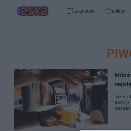
ESKA Story
Dołącz
PIW
Miłośn
najwię
Jak wiad
tradycja
przegląd 