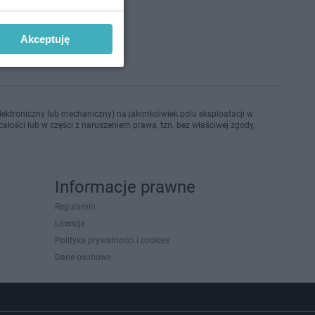
o 22-9-2021
Akceptuję
ektroniczny lub mechaniczny) na jakimkolwiek polu eksploatacji w
ałości lub w części z naruszeniem prawa, tzn. bez właściwej zgody,
Informacje prawne
Regulamin
Licencje
Polityka prywatności i cookies
Dane osobowe