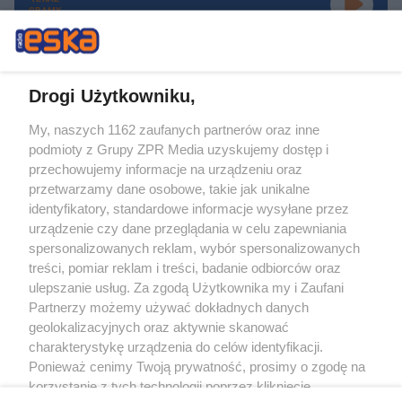
GRAMY
Drogi Użytkowniku,
My, naszych 1162 zaufanych partnerów oraz inne
Żaden utwór zamieszczony w serwisie nie może być powielany i
podmioty z Grupy ZPR Media uzyskujemy dostęp i
rozpowszechniany lub dalej rozpowszechniany w jakikolwiek sposób (w
tym także elektroniczny lub mechaniczny) na jakimkolwiek polu
przechowujemy informacje na urządzeniu oraz
eksploatacji w jakiejkolwiek formie, włącznie z umieszczaniem w Internecie
przetwarzamy dane osobowe, takie jak unikalne
bez pisemnej zgody właściciela praw. Jakiekolwiek użycie lub
wykorzystanie utworów w całości lub w części z naruszeniem prawa, tzn.
identyfikatory, standardowe informacje wysyłane przez
bez właściwej zgody, jest zabronione pod groźbą kary i może być ścigane
urządzenie czy dane przeglądania w celu zapewniania
prawnie.
spersonalizowanych reklam, wybór spersonalizowanych
treści, pomiar reklam i treści, badanie odbiorców oraz
ulepszanie usług. Za zgodą Użytkownika my i Zaufani
Partnerzy możemy używać dokładnych danych
geolokalizacyjnych oraz aktywnie skanować
charakterystykę urządzenia do celów identyfikacji.
O nas
Ponieważ cenimy Twoją prywatność, prosimy o zgodę na
korzystanie z tych technologii poprzez kliknięcie
Informacje prawne