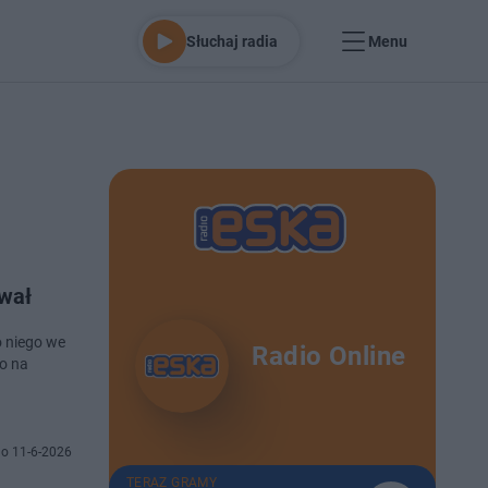
Słuchaj radia
Menu
ował
 niego we
Radio Online
ło na
o 11-6-2026
TERAZ GRAMY