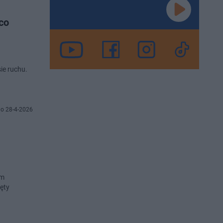
co
ie ruchu.
o 28-4-2026
ym
ęty