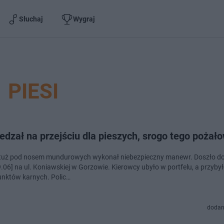
Słuchaj
Wygraj
PIESI
dzał na przejściu dla pieszych, srogo tego pożał
 tuż pod nosem mundurowych wykonał niebezpieczny manewr. Doszło do
9.06] na ul. Koniawskiej w Gorzowie. Kierowcy ubyło w portfelu, a przyby
unktów karnych. Polic…
dodan