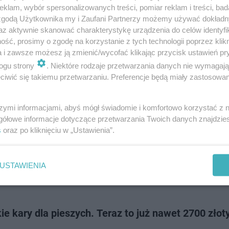
tku roku na Podkarpaciu doszło do 133 wypadków z udziałem pieszych,
klam, wybór spersonalizowanych treści, pomiar reklam i treści, bad
6 osób. Jesienna aura nie sprzyja pieszym, dlatego w poniedziałek policj
 zgodą Użytkownika my i Zaufani Partnerzy możemy używać dokład
ć w regionie a…
az aktywnie skanować charakterystykę urządzenia do celów identyfi
ść, prosimy o zgodę na korzystanie z tych technologii poprzez klikn
a i zawsze możesz ją zmienić/wycofać klikając przycisk ustawień pr
dodano
ogu strony
. Niektóre rodzaje przetwarzania danych nie wymagaj
iwić się takiemu przetwarzaniu. Preferencje będą miały zastosowanie
brzeże doczeka się wymarzonej kładki. Widać spo
p prac
szymi informacjami, abyś mógł świadomie i komfortowo korzystać z
gółowe informacje dotyczące przetwarzania Twoich danych znajdzi
wjazdowych ulic do Szczecina doczeka się kładki pieszo-rowerowej. Dwu
s
oraz po kliknięciu w „Ustawienia”.
wa trasa posiada obecnie jedynie kilka przejść między brzegami, teraz
prawnienie dla …
USTAWIENIA
dodan
e kary dla pieszych. Teraz to już nawet 2700 złot