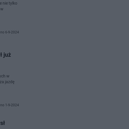
 nie tylko
 w
no 6-9-2024
ł już
zych w
 za jazdę
no 1-9-2024
sł