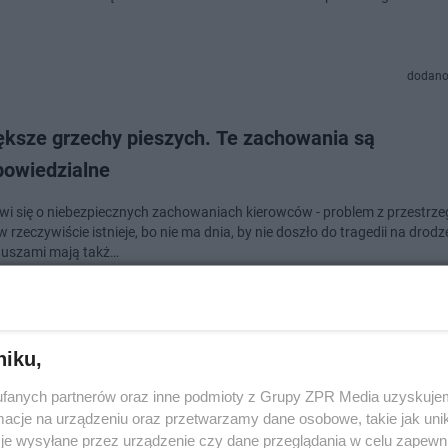
dodano
ększe grzechy pieszych. Te zachowania są
powiedzialne
wi się o niebezpiecznych zachowaniach kierowców - problem z przestrz
 rzeczywiście istnieje, bo nie ma dnia, by nie doszło do tragedii na drodze
 uszami mają takż…
dodano
niku,
a policyjna akcja na Podkarpaciu. Mundurowi na t
fanych partnerów oraz inne podmioty z Grupy ZPR Media uzyskujem
ą uwagę
cje na urządzeniu oraz przetwarzamy dane osobowe, takie jak unika
je wysyłane przez urządzenie czy dane przeglądania w celu zapewn