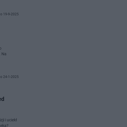
o 19-9-2025
o
. Na
o 24-1-2025
ed
zeka?