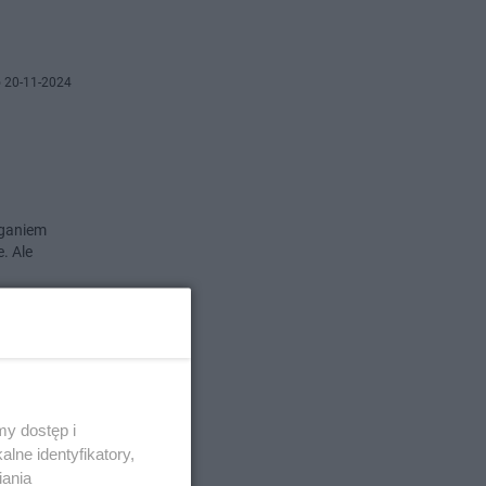
 20-11-2024
eganiem
. Ale
 29-10-2024
o
y dostęp i
lne identyfikatory,
iania