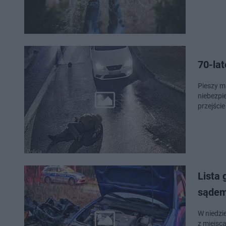
70-lat
Pieszy m
niebezpi
przejście
Lista 
sąde
W niedzielne popołudnie [
z miejsc