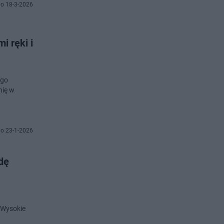
o 18-3-2026
 ręki i
ego
nię w
o 23-1-2026
dę
 Wysokie