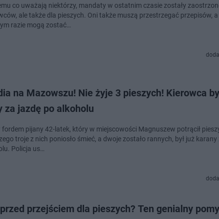
mu co uważają niektórzy, mandaty w ostatnim czasie zostały zaostrzone
owców, ale także dla pieszych. Oni także muszą przestrzegać przepisów, a
ym razie mogą zostać…
doda
ia na Mazowszu! Nie żyje 3 pieszych! Kierowca by
 za jazdę po alkoholu
y fordem pijany 42-latek, który w miejscowości Magnuszew potrącił pies
ego troje z nich poniosło śmieć, a dwoje zostało rannych, był już karany
lu. Policja us…
doda
przed przejściem dla pieszych? Ten genialny pomy