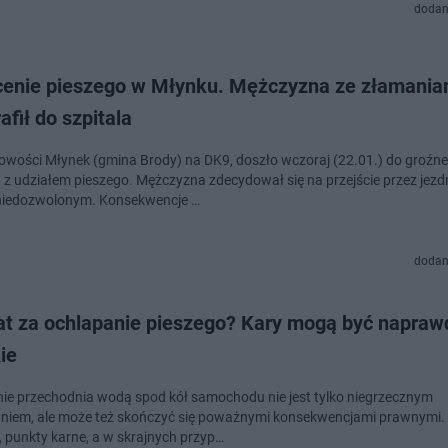
dodan
cenie pieszego w Młynku. Mężczyzna ze złamaniami
rafił do szpitala
owości Młynek (gmina Brody) na DK9, doszło wczoraj (22.01.) do groźn
z udziałem pieszego. Mężczyzna zdecydował się na przejście przez jezd
niedozwolonym. Konsekwencje …
dodan
t za ochlapanie pieszego? Kary mogą być napraw
ie
ie przechodnia wodą spod kół samochodu nie jest tylko niegrzecznym
iem, ale może też skończyć się poważnymi konsekwencjami prawnymi.
 punkty karne, a w skrajnych przyp…