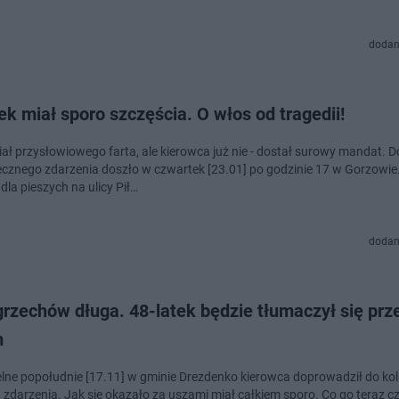
dodan
ek miał sporo szczęścia. O włos od tragedii!
iał przysłowiowego farta, ale kierowca już nie - dostał surowy mandat. D
ecznego zdarzenia doszło w czwartek [23.01] po godzinie 17 w Gorzowie
 dla pieszych na ulicy Pił…
dodan
grzechów długa. 48-latek będzie tłumaczył się prz
m
17.11] w gminie Drezdenko kierowca doprowadził do kolizji i uciekł
a zdarzenia. Jak się okazało za uszami miał całkiem sporo. Co go teraz c