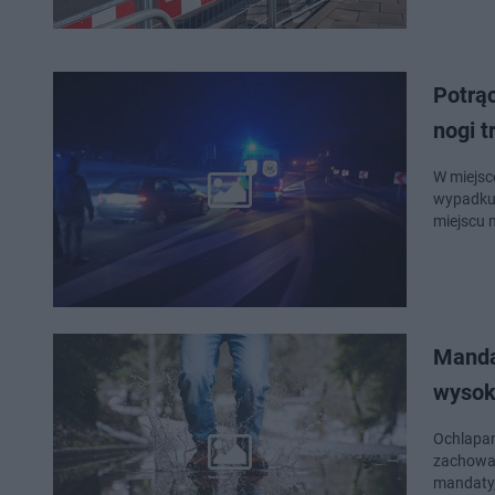
Potrą
nogi t
W miejsc
wypadku 
miejscu 
Manda
wysok
Ochlapan
zachowan
mandaty,