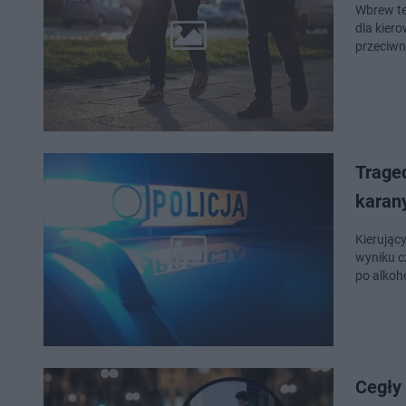
Wbrew te
dla kier
przeciwn
Traged
karany
Kierując
wyniku cz
po alkoho
Cegły 