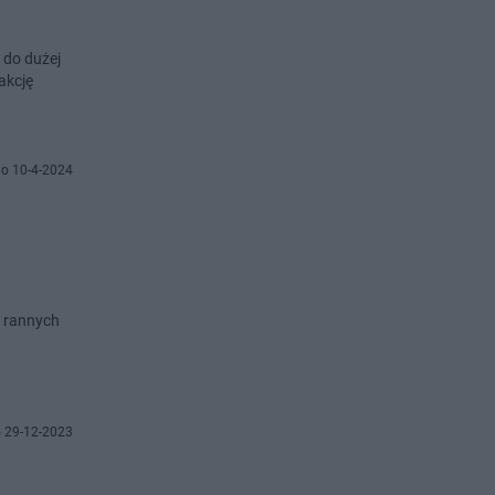
 do dużej
akcję
o 10-4-2024
i rannych
 29-12-2023