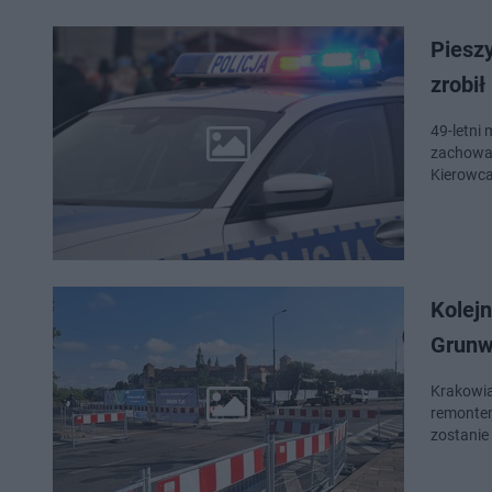
Pieszy
zrobił
49-letni
zachowani
Kierowca
Kolej
Grunw
Krakowia
remontem
zostanie