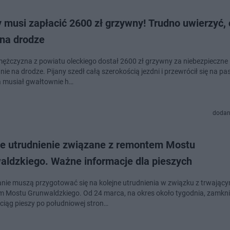
 musi zapłacić 2600 zł grzywny! Trudno uwierzyć, 
 na drodze
 mężczyzna z powiatu oleckiego dostał 2600 zł grzywny za niebezpieczne
e na drodze. Pijany szedł całą szerokością jezdni i przewrócił się na pas
 musiał gwałtownie h…
dodan
ne utrudnienie związane z remontem Mostu
aldzkiego. Ważne informacje dla pieszych
nie muszą przygotować się na kolejne utrudnienia w związku z trwając
 Mostu Grunwaldzkiego. Od 24 marca, na okres około tygodnia, zamkni
 ciąg pieszy po południowej stron…