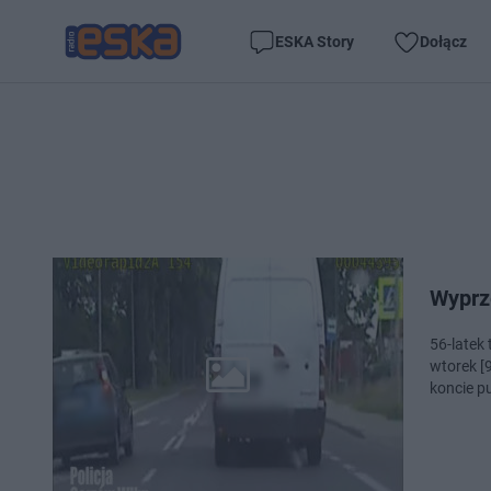
ESKA Story
Dołącz
Wyprze
56-latek
wtorek [
koncie p