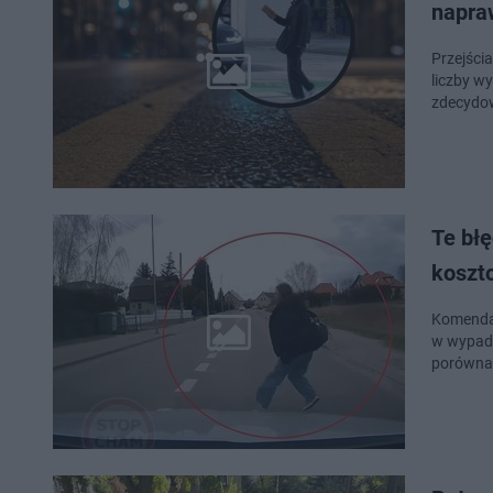
napra
Przejścia
liczby w
zdecydow
Te błę
koszt
Komenda 
w wypadk
porównan