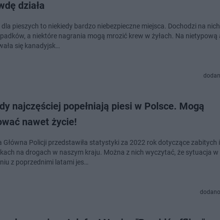
wdę działa
 dla pieszych to niekiedy bardzo niebezpieczne miejsca. Dochodzi na nich
ypadków, a niektóre nagrania mogą mrozić krew w żyłach. Na nietypową 
ała się kanadyjsk…
dodan
dy najczęściej popełniają piesi w Polsce. Mogą
ować nawet życie!
Główna Policji przedstawiła statystyki za 2022 rok dotyczące zabitych 
ach na drogach w naszym kraju. Można z nich wyczytać, że sytuacja w
iu z poprzednimi latami jes…
dodano