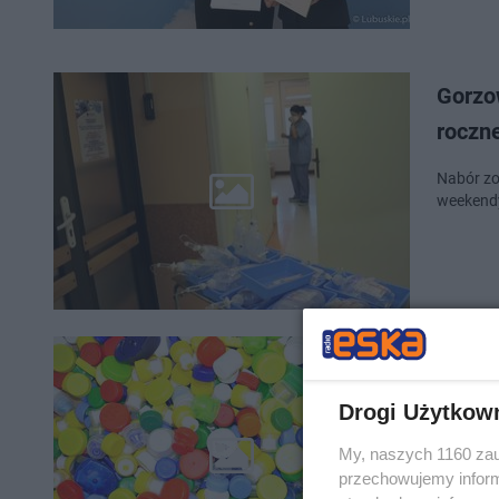
Gorzow
roczn
Nabór zo
weekendy
Gorzów
Dorzuć
Drogi Użytkow
Chłopczy
My, naszych 1160 zau
specjalis
przechowujemy informa
nakrętek