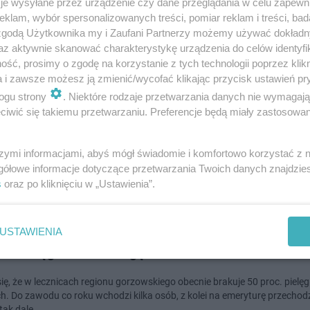
je wysyłane przez urządzenie czy dane przeglądania w celu zapewn
klam, wybór spersonalizowanych treści, pomiar reklam i treści, bad
 zgodą Użytkownika my i Zaufani Partnerzy możemy używać dokład
dodan
az aktywnie skanować charakterystykę urządzenia do celów identyfi
ść, prosimy o zgodę na korzystanie z tych technologii poprzez klikn
ie: Pielęgniarki protestują, ale od łóżek pacjentó
a i zawsze możesz ją zmienić/wycofać klikając przycisk ustawień pr
ogu strony
. Niektóre rodzaje przetwarzania danych nie wymagaj
ły
iwić się takiemu przetwarzaniu. Preferencje będą miały zastosowanie
nery, pielęgniarki ubrane na czarno. Tak w poniedziałek wyglądają lubuski
to wyraz niezadowolenia z przygotowanej ustawy o płacach minimalnych
szymi informacjami, abyś mógł świadomie i komfortowo korzystać z
gółowe informacje dotyczące przetwarzania Twoich danych znajdzi
s
oraz po kliknięciu w „Ustawienia”.
doda
USTAWIENIA
: Pielęgniarki na wagę złota
ię, że w lecznicach regionu gorzowskiego obecnie brakuje 50 proc. pielęgn
h. Do zawodu co roku wchodzi kilka osób, z kolei na emeryturę przechodz
Jak tak dale…