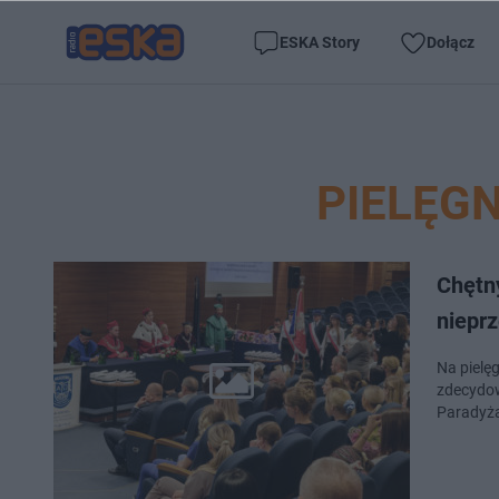
ESKA Story
Dołącz
PIELĘG
Chętny
niepr
Na pielę
zdecydow
Paradyża