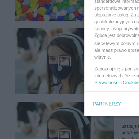
standardowe informac
spersonalizowanych re
ulepszanie usług. Za
geolokalizacyjnych or
cenimy Twoją prywatno
Lubusk
Zgoda jest dobrowoln
się w lewym dolnym r
odesz
ale masz prawo sprzec
witrynie.
Flagi, ba
Protest 
Zapoznaj się z poniż
zdrowia.
internetowych. Szcze
Prywatności
i
Cookie
PARTNERZY
Gorzów
Szacuje s
położnyc
tyle. 