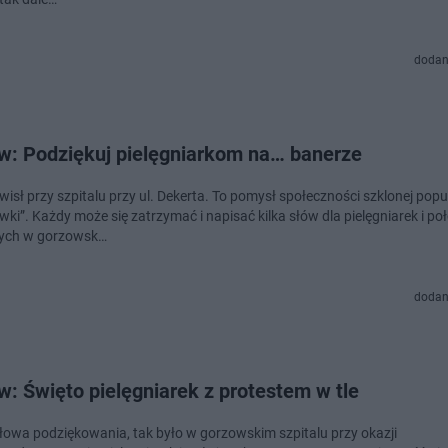
dodan
w: Podziękuj pielęgniarkom na… banerze
isł przy szpitalu przy ul. Dekerta. To pomysł społeczności szklonej popu
wki”. Każdy może się zatrzymać i napisać kilka słów dla pielęgniarek i p
cych w gorzowsk…
dodan
: Święto pielęgniarek z protestem w tle
słowa podziękowania, tak było w gorzowskim szpitalu przy okazji