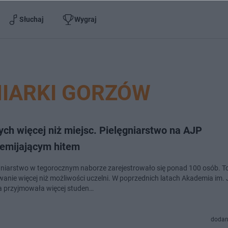
Słuchaj
Wygraj
NIARKI GORZÓW
ch więcej niż miejsc. Pielęgniarstwo na AJP
zemijającym hitem
gniarstwo w tegorocznym naborze zarejestrowało się ponad 100 osób. T
anie więcej niż możliwości uczelni. W poprzednich latach Akademia im.
 przyjmowała więcej studen…
dodan