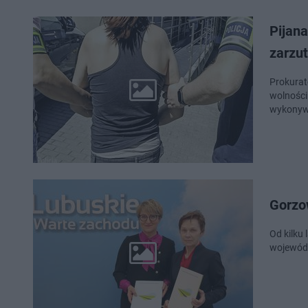
Pijana
zarzu
Prokuratora w
wolności.
wykonyw
Gorzow
Od kilku
wojewódz