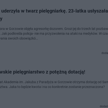
 uderzyła w twarz pielęgniarkę. 23-latka usłyszała
ty
 Gorzowie objęła agresorkę dozorem. Grozi jej do trzech lat pozbawienia
​ Jak podkreśla policja- nie ma przyzwolenia na ataki na medyków. W czasie
ania swoich obowiązkó…
doda
skie pielęgniarstwo z potężną dotacją!
 lat Akademia im. Jakuba z Paradyża w Gorzowie otrzyma dotację od S
twa. Jaka to będzie kwota i na co konkretnie zostanie przeznaczona?
dodan