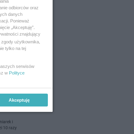
iania
anie odbiorców oraz
nych danych
o 25-6-2021
kacji. Ponieważ
ięcie „Akceptuję”.
w nie
ywatności znajdujący
ą zgody użytkownika,
 tylko na tej
e szpitale.
 w służbie
 naszych serwisów
esz w
Polityce
no 7-6-2021
Akceptuję
iarek i
i 10 razy