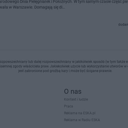
rodowego Dnia Pielęgniarek i Położnych. W tym samym czasie część pie
wała w Warszawie. Domagają się di…
dodan
ozpowszechniany lub dalej rozpowszechniany w jakikolwiek sposób (w tym także el
pisemnej zgody właściciela praw. Jakiekolwiek użycie lub wykorzystanie utworów w c
jest zabronione pod groźbą kary i może być ścigane prawnie.
O nas
Kontakt i ludzie
Praca
Reklama na ESKA.pl
Reklama w Radiu ESKA