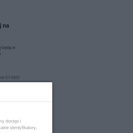
j na
ę będą w
a.
no 5-7-2022
aja.
pieką
y dostęp i
ą zbiórkę
lne identyfikatory,