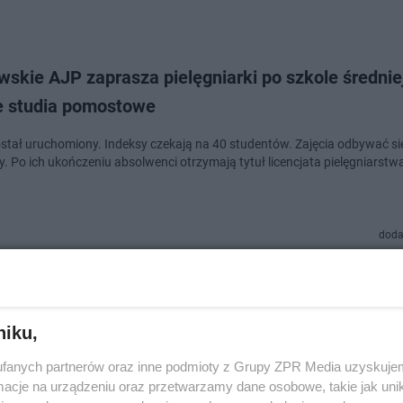
skie AJP zaprasza pielęgniarki po szkole średnie
e studia pomostowe
stał uruchomiony. Indeksy czekają na 40 studentów. Zajęcia odbywać si
. Po ich ukończeniu absolwenci otrzymają tytuł licencjata pielęgniarstw
doda
: Pielęgniarki zbierają nakrętki dla chorego Mikoł
 się i ty!
niku,
k urodził się z bardzo rzadką wadą genetyczną. Dziecko jest pod stałą o
fanych partnerów oraz inne podmioty z Grupy ZPR Media uzyskujem
tów. Gorzowskie pielęgniarki chcą pomóc jemu i jego rodzicom i organizuj
cje na urządzeniu oraz przetwarzamy dane osobowe, takie jak unika
. Chcą za to ku…