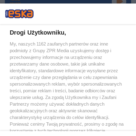
GRAMY
Drogi Użytkowniku,
My, naszych 1162 zaufanych partnerów oraz inne
Żaden utwór zamieszczony w serwisie nie może być powielany i
podmioty z Grupy ZPR Media uzyskujemy dostęp i
rozpowszechniany lub dalej rozpowszechniany w jakikolwiek sposób (w
tym także elektroniczny lub mechaniczny) na jakimkolwiek polu
przechowujemy informacje na urządzeniu oraz
eksploatacji w jakiejkolwiek formie, włącznie z umieszczaniem w Internecie
przetwarzamy dane osobowe, takie jak unikalne
bez pisemnej zgody właściciela praw. Jakiekolwiek użycie lub
wykorzystanie utworów w całości lub w części z naruszeniem prawa, tzn.
identyfikatory, standardowe informacje wysyłane przez
bez właściwej zgody, jest zabronione pod groźbą kary i może być ścigane
urządzenie czy dane przeglądania w celu zapewniania
prawnie.
spersonalizowanych reklam, wybór spersonalizowanych
treści, pomiar reklam i treści, badanie odbiorców oraz
ulepszanie usług. Za zgodą Użytkownika my i Zaufani
Partnerzy możemy używać dokładnych danych
geolokalizacyjnych oraz aktywnie skanować
charakterystykę urządzenia do celów identyfikacji.
O nas
Ponieważ cenimy Twoją prywatność, prosimy o zgodę na
korzystanie z tych technologii poprzez kliknięcie
Informacje prawne