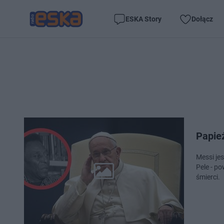
ESKA Story
Dołącz
Papie
Messi jes
Pele - p
śmierci.