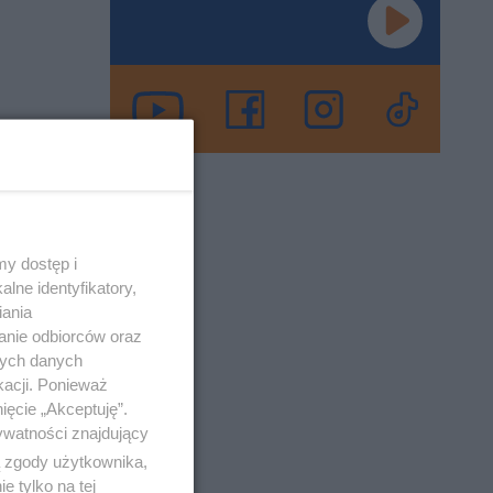
e słowo –
rza
o 27-4-2023
y dostęp i
lne identyfikatory,
iania
anie odbiorców oraz
nych danych
kacji. Ponieważ
ięcie „Akceptuję”.
ywatności znajdujący
ą zgody użytkownika,
 tylko na tej
 29-12-2022