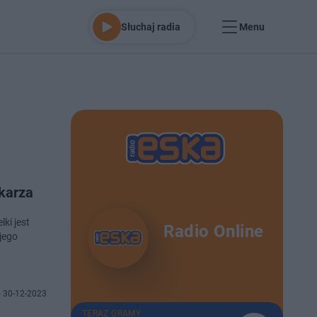
Słuchaj radia
Menu
łkarza
lki jest
Radio Online
 jego
 30-12-2023
TERAZ GRAMY