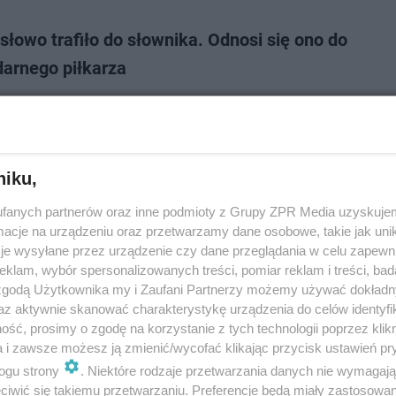
łowo trafiło do słownika. Odnosi się ono do
darnego piłkarza
ularniejszym słowniku języka portugalskiego Michaelis pojawiło się now
Odnosi się do zmarłego w ubiegłym roku legendarnego brazylijskiego piłka
ącego na pozycji na…
niku,
dodan
fanych partnerów oraz inne podmioty z Grupy ZPR Media uzyskujem
cje na urządzeniu oraz przetwarzamy dane osobowe, takie jak unika
je wysyłane przez urządzenie czy dane przeglądania w celu zapewn
ie żyje. Król futbolu przegrał walkę z nowotworem
klam, wybór spersonalizowanych treści, pomiar reklam i treści, bad
 zgodą Użytkownika my i Zaufani Partnerzy możemy używać dokład
2 lat zmarł legendarny brazylijski piłkarz Pele. O śmierci króla futbolu
az aktywnie skanować charakterystykę urządzenia do celów identyfi
amie jego córka. Od kilkunastu miesięcy był leczony na nowotwór
ść, prosimy o zgodę na korzystanie z tych technologii poprzez klikn
ubego. Jako jedyny …
a i zawsze możesz ją zmienić/wycofać klikając przycisk ustawień pr
ogu strony
. Niektóre rodzaje przetwarzania danych nie wymagaj
iwić się takiemu przetwarzaniu. Preferencje będą miały zastosowanie
dodano