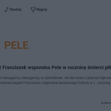
Słuchaj
Wygraj
PELE
ż Franciszek wspomina Pele w rocznicę śmierci pi
t nienaganny, nienaganny; to dżentelmen. Ale dla mnie z całej tej trójki wie
owiedział papież Franciszek o legendzie światowego futbolu w 1. rocznicę
dodano