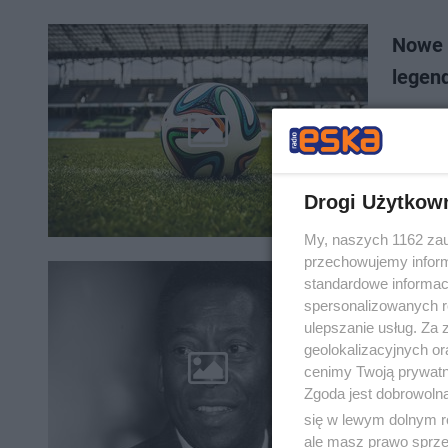
Nowe s
legen
W najpop
„pele”. 
występuj
Drogi Użytkow
My, naszych 1162 zau
przechowujemy informa
standardowe informac
Pele n
spersonalizowanych re
ulepszanie usług. Za
W wieku 8
geolokalizacyjnych or
poinformowała na Instagr
cenimy Twoją prywatno
jelita gr
Zgoda jest dobrowoln
się w lewym dolnym r
ale masz prawo sprzec