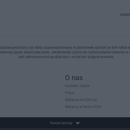
dodan
ozpowszechniany lub dalej rozpowszechniany w jakikolwiek sposób (w tym także el
pisemnej zgody właściciela praw. Jakiekolwiek użycie lub wykorzystanie utworów w c
jest zabronione pod groźbą kary i może być ścigane prawnie.
O nas
Kontakt i ludzie
Praca
Reklama na ESKA.pl
Reklama w Radiu ESKA
Nasze serwisy