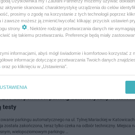
 zgodą Użytkownika my i Zaufani Partnerzy możemy używać dokład
az aktywnie skanować charakterystykę urządzenia do celów identyfi
ść, prosimy o zgodę na korzystanie z tych technologii poprzez klikn
a i zawsze możesz ją zmienić/wycofać klikając przycisk ustawień pr
stuj za darmo automatyczny parking przy ul. Tylne
ogu strony
. Niektóre rodzaje przetwarzania danych nie wymagaj
ckiej
iwić się takiemu przetwarzaniu. Preferencje będą miały zastosowanie
aj, 13 listopada, aż do 30 listopada z automatycznego parkingu zlokaliz
szymi informacjami, abyś mógł świadomie i komfortowo korzystać z
Tylnej Mariackiej będzie można korzystać za darmo. To pierwszy taki park
gółowe informacje dotyczące przetwarzania Twoich danych znajdzi
z którego w nieda…
s
oraz po kliknięciu w „Ustawienia”.
dodano
USTAWIENIA
 240 aut pomieści parking automatyczny w Katowi
 testy
towanie parkingu automatycznego na ul. Tylnej Mariackiej w Katowicach
ja została zakończona, teraz tylko czeka na odbiór techniczny. Miejsca n
snym, wielopoziomowym parkingu …