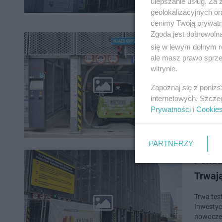
ulepszanie usług. Za
geolokalizacyjnych or
cenimy Twoją prywatno
Zgoda jest dobrowoln
Przete
się w lewym dolnym r
Maria
ale masz prawo sprzec
witrynie.
Od dzisi
Zapoznaj się z poniż
przy ul. 
internetowych. Szcze
Polsce, 
Prywatności
i
Cookie
PARTNERZY
Ponad
Trwają
Trwa tes
Inwestyc
nowocze