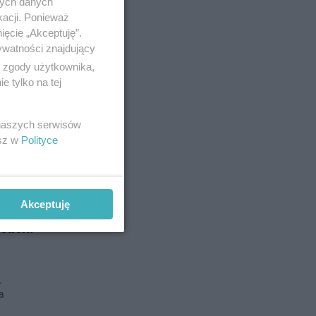
nych danych
kacji. Ponieważ
ięcie „Akceptuję”.
ywatności znajdujący
j
ą zgody użytkownika,
 tylko na tej
owanego
 naszych serwisów
ing w
esz w
Polityce
 13-11-2023
Akceptuję
cach.
.
a