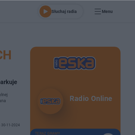
Słuchaj radia
Menu
CH
parkuje
lnej
Radio Online
iana
 30-11-2024
TERAZ GRAMY