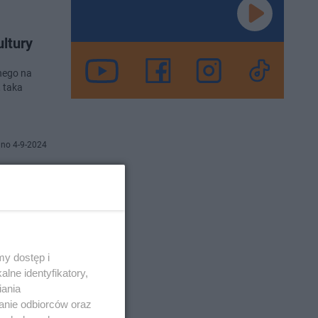
ultury
nego na
 taka
no 4-9-2024
ie ogródka
 Wszystko
y dostęp i
lne identyfikatory,
iania
anie odbiorców oraz
o 21-6-2024