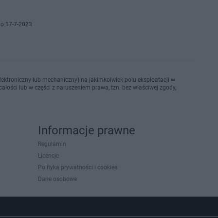
o 17-7-2023
ektroniczny lub mechaniczny) na jakimkolwiek polu eksploatacji w
ałości lub w części z naruszeniem prawa, tzn. bez właściwej zgody,
Informacje prawne
Regulamin
Licencje
Polityka prywatności i cookies
Dane osobowe