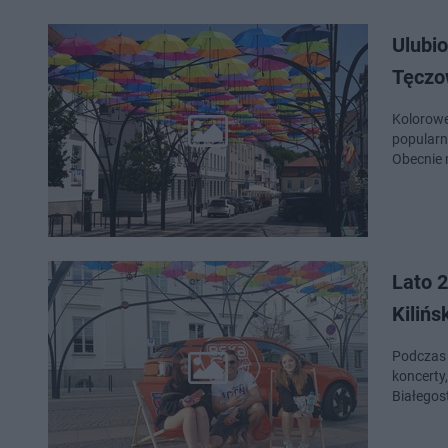
Ulubio
Tęczo
Kolorowe
popularn
Obecnie 
Lato 
Kilińs
Podczas 
koncerty
Białegos