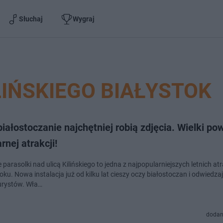
Słuchaj
Wygraj
LIŃSKIEGO BIAŁYSTOK
białostoczanie najchętniej robią zdjęcia. Wielki po
rnej atrakcji!
parasolki nad ulicą Kilińskiego to jedna z najpopularniejszych letnich atr
ku. Nowa instalacja już od kilku lat cieszy oczy białostoczan i odwiedza
urystów. Wła…
dodan