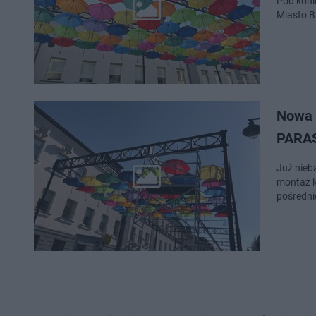
Pod konie
Miasto B
Nowa 
PARAS
Już nieb
montaż k
pośredn