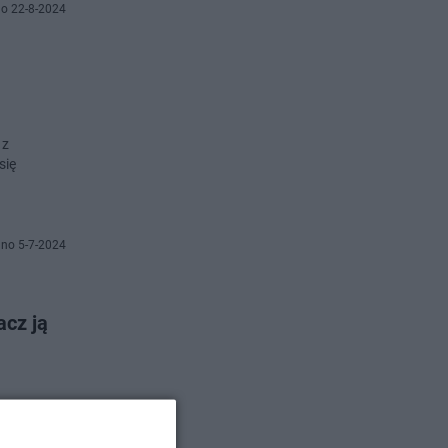
o 22-8-2024
 z
się
no 5-7-2024
acz ją
 w nowej