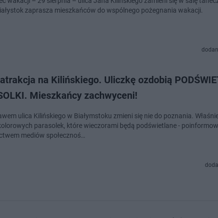
c wakacji – 29 sierpnia – ulica Jana Kilińskiego zamieni się w salę tanec
iałystok zaprasza mieszkańców do wspólnego pożegnania wakacji.
dodan
atrakcja na Kilińskiego. Uliczkę ozdobią PODŚWI
OLKI. Mieszkańcy zachwyceni!
awem ulica Kilińskiego w Białymstoku zmieni się nie do poznania. Właśni
olorowych parasolek, które wieczorami będą podświetlane - poinformow
ictwem mediów społecznoś…
doda