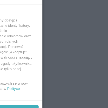
 10-11-2023
y dostęp i
lne identyfikatory,
. Znamy
iania
anie odbiorców oraz
nych danych
montowały
kacji. Ponieważ
ięcie „Akceptuję”.
ywatności znajdujący
ą zgody użytkownika,
 tylko na tej
o 7-10-2023
 naszych serwisów
esz w
Polityce
cisza. Tak