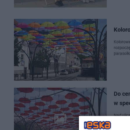
Koloro
Kolorowe
rozpoczę
parasolki
Do ce
w spec
Nad ulic
Niepodleg
formie? 