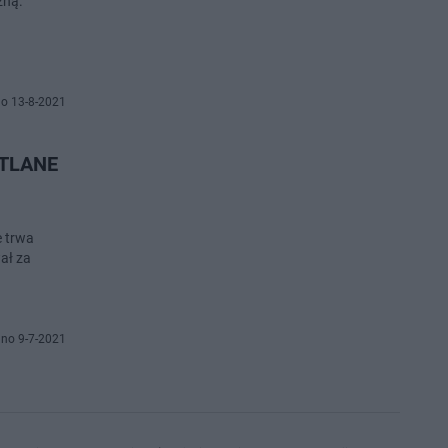
zną.
o 13-8-2021
ETLANE
e trwa
ał za
no 9-7-2021