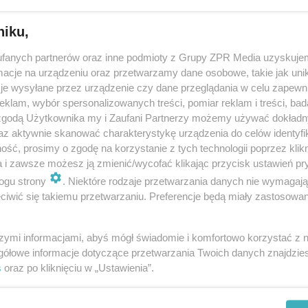
niku,
dodano
fanych partnerów oraz inne podmioty z Grupy ZPR Media uzyskujem
cje na urządzeniu oraz przetwarzamy dane osobowe, takie jak unika
 już parasolek przy ul Kilińskiego w Białymstoku
je wysyłane przez urządzenie czy dane przeglądania w celu zapewn
zynę
klam, wybór spersonalizowanych treści, pomiar reklam i treści, bad
 zgodą Użytkownika my i Zaufani Partnerzy możemy używać dokład
arasolki zniknęły z ulicy Kilińskiego w Białymstoku. Służby miejskie zde
az aktywnie skanować charakterystykę urządzenia do celów identyfi
ję w sobotę 7 października. Powodem były silne podmuchy wiatru.
ść, prosimy o zgodę na korzystanie z tych technologii poprzez klikn
a i zawsze możesz ją zmienić/wycofać klikając przycisk ustawień pr
ogu strony
. Niektóre rodzaje przetwarzania danych nie wymagaj
iwić się takiemu przetwarzaniu. Preferencje będą miały zastosowanie
dodan
szymi informacjami, abyś mógł świadomie i komfortowo korzystać z
czona ul. Kilińskiego. Tłumy na Silent Disco pod
gółowe informacje dotyczące przetwarzania Twoich danych znajdzi
olkami w Białymstoku
s
oraz po kliknięciu w „Ustawienia”.
 na głowami, trójka DJ-ów, słuchawki na uszach i taniec. A wokół prawie 
edzielny wieczór na ul. Kilińskiego. Odbyło się pierwsze Silent Disco pod