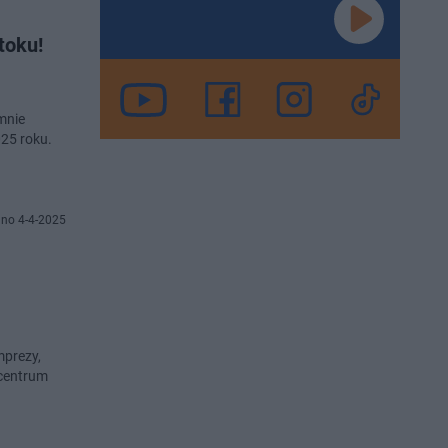
toku!
mnie
025 roku.
no 4-4-2025
mprezy,
 centrum