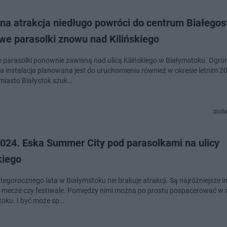
na atrakcja niedługo powróci do centrum Białegos
we parasolki znowu nad Kilińskiego
 parasolki ponownie zawisną nad ulicą Kilińskiego w Białymstoku. Ogro
a instalacja planowana jest do uruchomienia również w okresie letnim 2
miasto Białystok szuk…
doda
2024. Eska Summer City pod parasolkami na ulicy
kiego
tegorocznego lata w Białymstoku nie brakuje atrakcji. Są najróżniejsze i
, mecze czy festiwale. Pomiędzy nimi można po prostu pospacerować w
toku. I być może sp…