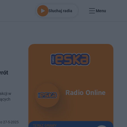
Słuchaj radia
Menu
wrót
Radio Online
akcji w
jących
o 27-5-2025
TERAZ GRAMY