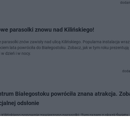
dodan
we parasolki znowu nad Kilińskiego!
 parasolki znów zawisły nad ulicą Kilińskiego. Popularna instalacja wraz
ciem lata powróciła do Białegostoku. Zobacz, jak w tym roku prezentują 
 w dzień i w nocy.
doda
ntrum Białegostoku powróciła znana atrakcja. Zob
jalnej odsłonie
ą Kilińskiego ponownie zawieszono parasolki. Tym razem z okazji Święta
łości w specjalnej, patriotycznej odsłonie. Jak prezentuje się instalacja
Zobaczcie na naszych …