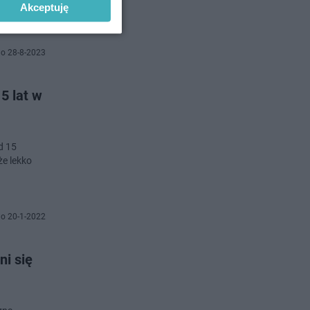
Akceptuję
o 28-8-2023
5 lat w
d 15
że lekko
o 20-1-2022
i się