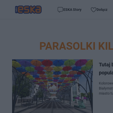
ESKA Story
Dołącz
PARASOLKI KI
Tutaj 
popula
Kolorowe 
Białymsto
miasto t