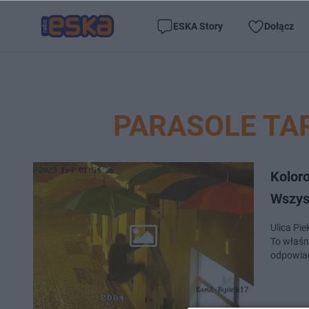
ESKA Story
Dołącz
PARASOLE TA
Kolor
Wszys
Ulica Pi
To właśni
odpowiad