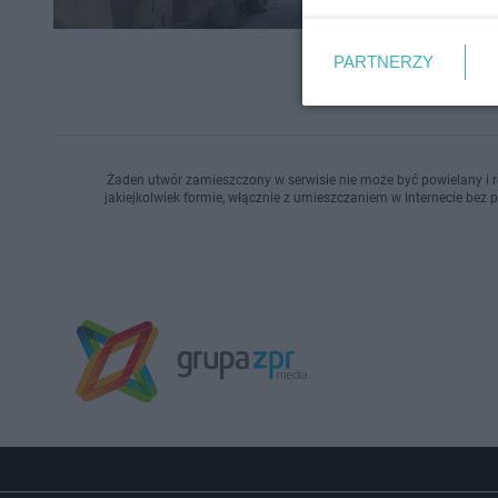
PARTNERZY
Żaden utwór zamieszczony w serwisie nie może być powielany i r
jakiejkolwiek formie, włącznie z umieszczaniem w Internecie bez 