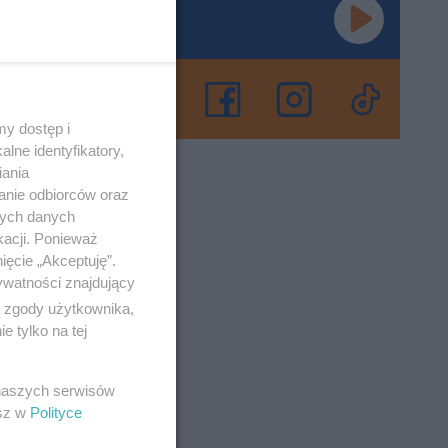
rasole
ców.
y dostęp i
lne identyfikatory,
iania
anie odbiorców oraz
o 29-4-2022
nych danych
kacji. Ponieważ
ięcie „Akceptuję”.
owe
ywatności znajdujący
ą zgody użytkownika,
 tylko na tej
przyciąga
race osób
 naszych serwisów
esz w
Polityce