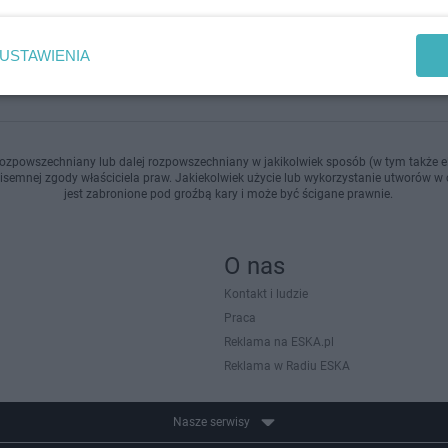
dodan
USTAWIENIA
ozpowszechniany lub dalej rozpowszechniany w jakikolwiek sposób (w tym także el
pisemnej zgody właściciela praw. Jakiekolwiek użycie lub wykorzystanie utworów w c
jest zabronione pod groźbą kary i może być ścigane prawnie.
O nas
Kontakt i ludzie
Praca
Reklama na ESKA.pl
Reklama w Radiu ESKA
Nasze serwisy