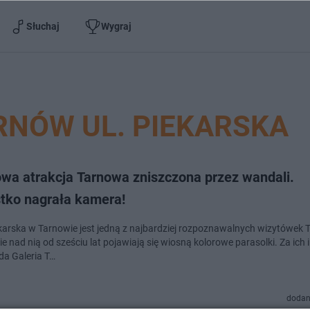
Słuchaj
Wygraj
RNÓW UL. PIEKARSKA
owa atrakcja Tarnowa zniszczona przez wandali.
tko nagrała kamera!
ekarska w Tarnowie jest jedną z najbardziej rozpoznawalnych wizytówek
e nad nią od sześciu lat pojawiają się wiosną kolorowe parasolki. Za ich 
a Galeria T…
dodan