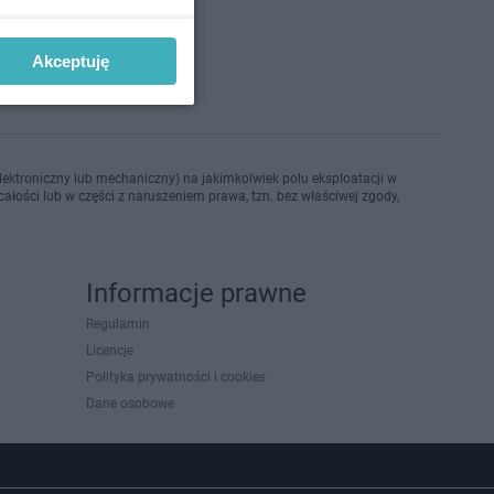
o 12-6-2021
Akceptuję
ektroniczny lub mechaniczny) na jakimkolwiek polu eksploatacji w
ałości lub w części z naruszeniem prawa, tzn. bez właściwej zgody,
Informacje prawne
Regulamin
Licencje
Polityka prywatności i cookies
Dane osobowe