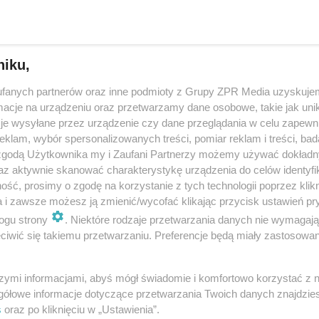
w ma swoją magiczną ulicę. Powróciły kolorowe pa
niku,
wa powróciła kolorowa instalacja, która często pojawia się w mediach
ościowych. Zakątek co roku przyciąga turystów oraz samych mieszkań
fanych partnerów oraz inne podmioty z Grupy ZPR Media uzyskujem
ym razem atrakcja w centrum miasta …
cje na urządzeniu oraz przetwarzamy dane osobowe, takie jak unika
je wysyłane przez urządzenie czy dane przeglądania w celu zapewn
klam, wybór spersonalizowanych treści, pomiar reklam i treści, bad
dodan
 zgodą Użytkownika my i Zaufani Partnerzy możemy używać dokład
az aktywnie skanować charakterystykę urządzenia do celów identyfi
ść, prosimy o zgodę na korzystanie z tych technologii poprzez klikn
można robić zdjęcia. Do Tarnowa powróciły kolor
a i zawsze możesz ją zmienić/wycofać klikając przycisk ustawień pr
ogu strony
. Niektóre rodzaje przetwarzania danych nie wymagaj
ole [GALERIA]
iwić się takiemu przetwarzaniu. Preferencje będą miały zastosowanie
iesiąt sztuk zawisło nad ul. Piekarską. Magiczny zakątek każdego lata 
n i turystów. W słoneczne dni, pod parasolkami, będzie można oglądać p
szymi informacjami, abyś mógł świadomie i komfortowo korzystać z
gółowe informacje dotyczące przetwarzania Twoich danych znajdzi
s
oraz po kliknięciu w „Ustawienia”.